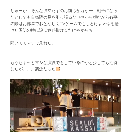
ちゅーか、そんな役立たずのお前らが万が一、戦争になっ
たとしても自衛隊の足を引っ張るだけやから頼むから有事
の際はお部屋でおとなしくTVゲームでもしとけよｗ命を懸
けた国防の時に逆に迷惑掛けるだけやからｗ
聞いててマジで呆れた。
もうちょっとマシな演説でもしているのかと少しでも期待
したが。。。残念だった