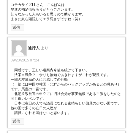
コテカサイズLLさん こんばんは
早速の補足情報ありがとうございます。
知らなかった人もいると思うので助かります。
まさに奴ら頭隠してエラ隠さずですね（笑）
返信
通行人
より:
09/23/2015 07:24
同感です。正しい道案内今後も続けて下さい。
法案＝戦争？ 余りも無知であきれますがこれが現況です。
一部の左翼系の人に共感しての行動
（一部には中国や韓国・北鮮からのバックアップがあるとの噂あり）
です。馬鹿の一言です。
北朝拉致被害の申立てに旧社会党が事実無根である主張をしたのと
同じ低いレベルです。
日本は在日の人でも議員になれる素晴らしい偏見の少ない国です。
他の国で多くの在日の人達が
議員になれる国はないと思います。
返信