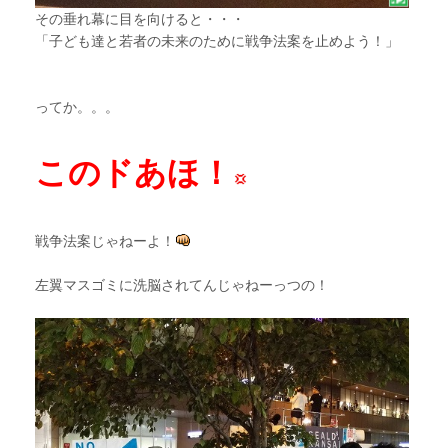
その垂れ幕に目を向けると・・・
「子ども達と若者の未来のために戦争法案を止めよう！」
ってか。。。
このドあほ！
戦争法案じゃねーよ！
左翼マスゴミに洗脳されてんじゃねーっつの！