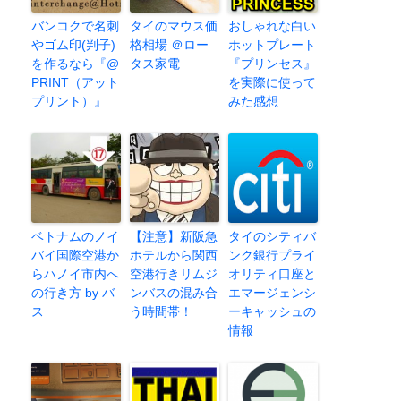
バンコクで名刺
タイのマウス価
おしゃれな白い
やゴム印(判子)
格相場 ＠ロー
ホットプレート
を作るなら『@
タス家電
『プリンセス』
PRINT（アット
を実際に使って
プリント）』
みた感想
ベトナムのノイ
【注意】新阪急
タイのシティバ
バイ国際空港か
ホテルから関西
ンク銀行プライ
らハノイ市内へ
空港行きリムジ
オリティ口座と
の行き方 by バ
ンバスの混み合
エマージェンシ
ス
う時間帯！
ーキャッシュの
情報