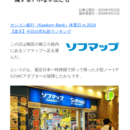
記事公開日：2015年9月22日
最終更新日：2018年9月11日
カシコン銀行（Kasikorn Bank）休業日 in 2024
【楽天】今日の売れ筋ランキング
この日は梅田の梅三小路内
にあるソフマップへ足を運
んだ。
というのも、最近日本一時帰国で持って帰った小型ノートP
CのACアダプターが故障したからです。