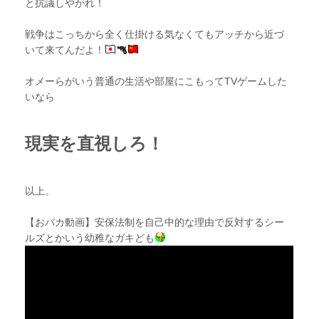
と抗議しやがれ！
戦争はこっちから全く仕掛ける気なくてもアッチから近づ
いて来てんだよ！
オメーらがいう普通の生活や部屋にこもってTVゲームした
いなら
現実を直視しろ！
以上。
【おバカ動画】安保法制を自己中的な理由で反対するシー
ルズとかいう幼稚なガキども