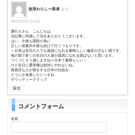
放浪わらしべ長者
より:
09/23/2015 13:43
通行人さん こんにちは
当記事に同感して頂きありがとうございます。
はい、今後も国防の為に
正しい道案内今後も続けて行くつもりです。
＞日本は在日の人でも議員になれる素晴らしい偏見の少ない国です。
他の国で多くの在日の人達が議員になれる国はないと思います。
つくづくそう感じますねー日本て素晴らしい！
けど在日に選挙権は絶対にやれないね。
真面目な人が損をする日本の仕組み、
どうにか改善したいっすね
サワッディークラップ
返信
コメントフォーム
名前