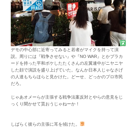
デモの中心部に近寄ってみると若者がマイクを持って演
説。周りには『戦争させない』や『NO WAR』とかプラカ
ードを持った平和ボケしたたくさんの左翼連中がニヤニヤ
した顔で演説を盛り上げていた。なんか日本人じゃなさげ
の人達もちらほらと見かけた。どーせ、どっかのプロ市民
だろ。
じゃあオメーらが主張する戦争法案反対とやらの意見をじ
っくり聞かせて貰おうじゃねーか！
しばらく彼らの主張に耳を傾けた。