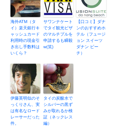
海外ATM（タ
サワンナケート
【口コミ】ダナ
イ）楽天銀行キ
でタイ観光ビザ
ンのおすすめホ
ャッシュカード
のマルチプルを
テル（フュージ
利用時の現金引
申請するも瞬殺
ョン スイーツ
き出し手数料は
w(笑)
ダナン ビー
いくら？
チ）
伊藤英明似のそ
タイの炭酸水で
っくりさん、実
シルバーの黒ず
は有名なロード
みが取れるか検
レーサーだった
証（ネックレス
件。
編）