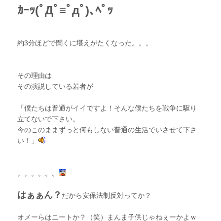
ｶｰｯ(ﾟДﾟ≡ﾟдﾟ)､ﾍﾟｯ
約3分ほどで聞くに堪えがたくなった。。。
その理由は
その演説している若者が
「僕たちは普通がイイですよ！そんな僕たちを戦争に駆り
立てないで下さい。
今のこのままずっと何もしない普通の生活でいさせて下さ
い！」
。。。。。。
はぁぁん？
だから安保法制反対ってか？
オメーらはニートか？（笑）まんま子供じゃねぇーかよｗ