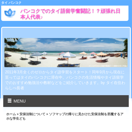
タイ バンコク
バンコクでのタイ語留学奮闘記！？頑張れ日
本人代表♪
2011年3月全くのゼロからタイ語学習をスタート！同年9月から現在に
至ってはタイのバンコクに滞在中。バンコクの生活情報やタイ語留学
でのおすすめ勉強法や教材などをご紹介していきます。by タイ在住わ
らしべ長者
MENU
ホーム
»
安保法制について
» ソフマップの帰りに見かけた安保法制を邪魔するア
ホな学生ども