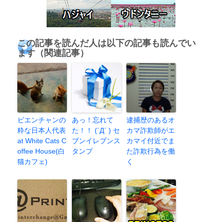
この記事を読んだ人は以下の記事も読んでい
ます（関連記事）
ビエンチャンの
あっ！忘れて
逮捕歴のあるオ
粋な日本人代表
た！！ (´Д` ) セ
カマ詐欺師がエ
at White Cats C
ブンイレブンス
カマイ付近でま
offee House(白
タンプ
た詐欺行為を働
猫カフェ)
く