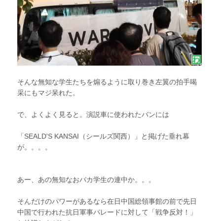
そんな無知な学生たちを煽るように取り巻き左翼の拍手喝
采にもマジ呆れた。
で、よくよく見ると。演説車に使われたバンには
「SEALD'S KANSAI（シールズ関西）」と掲げた垂れ幕
が。。。。
あー、あの無知なおバカ学生の連中か。。。
そんだけのパワーがあるなら在日中国総領事館の前で先日
中国で行われた抗日軍事パレードに対して「戦争反対！」