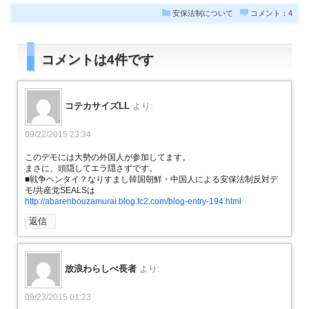
安保法制について
コメント：4
コメントは4件です
コテカサイズLL
より:
09/22/2015 23:34
このデモには大勢の外国人が参加してます。
まさに、頭隠してエラ隠さずです。
■戦争ヘンタイ？なりすまし韓国朝鮮・中国人による安保法制反対デ
モ/共産党SEALSは
http://abarenbouzamurai.blog.fc2.com/blog-entry-194.html
返信
放浪わらしべ長者
より:
09/23/2015 01:23