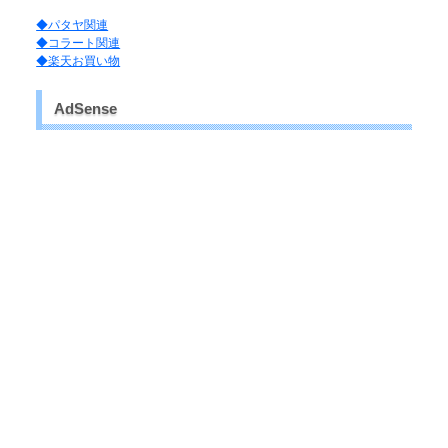
◆パタヤ関連
◆コラート関連
◆楽天お買い物
AdSense