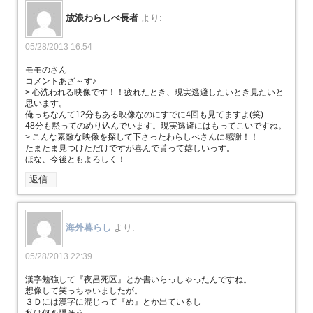
放浪わらしべ長者
より:
05/28/2013 16:54
モモのさん
コメントあざ～す♪
> 心洗われる映像です！！疲れたとき、現実逃避したいとき見たいと
思います。
俺っちなんて12分もある映像なのにすでに4回も見てますよ(笑)
48分も黙ってのめり込んでいます。現実逃避にはもってこいですね。
> こんな素敵な映像を探して下さったわらしべさんに感謝！！
たまたま見つけただけですが喜んで貰って嬉しいっす。
ほな、今後ともよろしく！
返信
海外暮らし
より:
05/28/2013 22:39
漢字勉強して『夜呂死区』とか書いらっしゃったんですね。
想像して笑っちゃいましたが。
３Ｄには漢字に混じって『め』とか出ているし