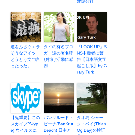
建設会社
道をふさぐエラ
タイの有名ブロ
『LOOK UP』S
そうなアイツ！
ガー達の署名呼
NS中毒者に警
とうとう文句言
び掛け活動に感
告【日本語文字
ったった。
謝！
起こし版】by G
rary Turk
【鬼重要】この
バンクルード・
タオ島 シャー
スカイプ(Skyp
ビーチ(BanKrut
ク・ベイ(Thian
e) ウイルスに
Beach) 日中と
Og Bay)の検証