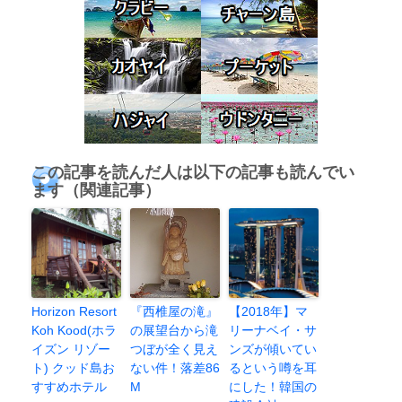
この記事を読んだ人は以下の記事も読んでい
ます（関連記事）
Horizon Resort
『西椎屋の滝』
【2018年】マ
Koh Kood(ホラ
の展望台から滝
リーナベイ・サ
イズン リゾー
つぼが全く見え
ンズが傾いてい
ト) クッド島お
ない件！落差86
るという噂を耳
すすめホテル
M
にした！韓国の