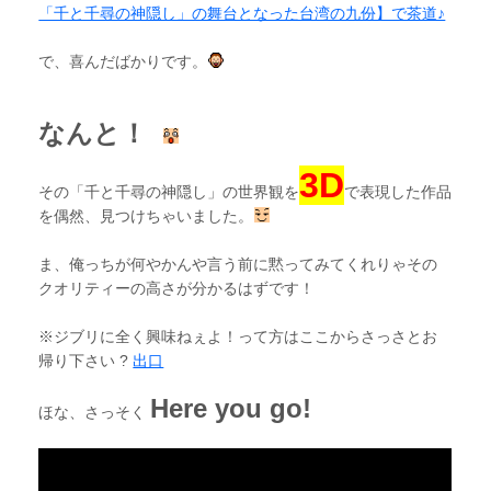
「千と千尋の神隠し」の舞台となった台湾の九份】で茶道♪
で、喜んだばかりです。
なんと！
3D
その「千と千尋の神隠し」の世界観を
で表現した作品
を偶然、見つけちゃいました。
ま、俺っちが何やかんや言う前に黙ってみてくれりゃその
クオリティーの高さが分かるはずです！
※ジブリに全く興味ねぇよ！って方はここからさっさとお
帰り下さい ?
出口
Here you go!
ほな、さっそく