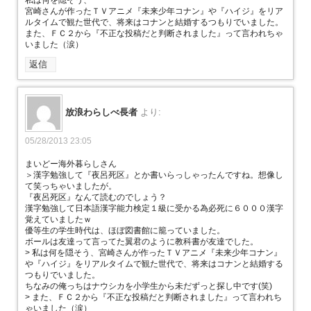
私は何を隠そう、
宮崎さんが作ったＴＶアニメ『未来少年コナン』や『ハイジ』をリア
ルタイムで観た世代で、将来はコナンと結婚するつもりでいました。
また、ＦＣ２から『不正な投稿だと判断されました』って言われちゃ
いました（涙）
返信
放浪わらしべ長者
より:
05/28/2013 23:05
まいどー海外暮らしさん
＞漢字勉強して『夜呂死区』とか書いらっしゃったんですね。想像し
て笑っちゃいましたが。
『夜呂死区』なんて読むのでしょう？
漢字勉強して日本語漢字能力検定１級に受かる為必死に６０００漢字
覚えていましたｗ
優等生の学生時代は、ほぼ図書館に籠っていました。
ボールは友達って言ってた翼君のように教科書が友達でした。
> 私は何を隠そう、宮崎さんが作ったＴＶアニメ『未来少年コナン』
や『ハイジ』をリアルタイムで観た世代で、将来はコナンと結婚する
つもりでいました。
ちなみの俺っちはナウシカを小学生から未だずっと探し中です(笑)
> また、ＦＣ２から『不正な投稿だと判断されました』って言われち
ゃいました（涙）