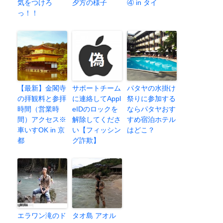
気をつけろ
夕方の様子
④ in タイ
っ！！
【最新】金閣寺
サポートチーム
パタヤの水掛け
の拝観料と参拝
に連絡してAppl
祭りに参加する
時間（営業時
eIDのロックを
ならパタヤおす
間）アクセス※
解除してくださ
すめ宿泊ホテル
車いすOK in 京
い【フィッシン
はどこ？
都
グ詐欺】
エラワン滝のド
タオ島 アオル