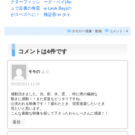
クターフィッシ
ーク・ベイ(Ao
ュで足裏の角質
w Leuk Bay)の
がスベスベに！
検証⑥ in タイ
オモロー画像・動画
コメント：4
コメントは4件です
モモの
より:
05/28/2013 12:28
感動頂きました。光、影、水、雲、、特に煙の繊細な
動きに感動！！また音楽もピッタリですね。
心洗われる映像です！！疲れたとき、現実逃避したいとき
見たいと思います。
こんな素敵な映像を探して下さったわらしべさんに感謝！！
返信