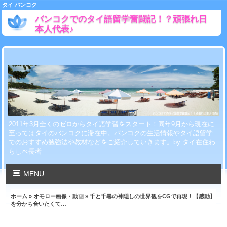
タイ バンコク
バンコクでのタイ語留学奮闘記！？頑張れ日
本人代表♪
2011年3月全くのゼロからタイ語学習をスタート！同年9月から現在に
至ってはタイのバンコクに滞在中。バンコクの生活情報やタイ語留学
でのおすすめ勉強法や教材などをご紹介していきます。by タイ在住わ
らしべ長者
MENU
ホーム
»
オモロー画像・動画
» 千と千尋の神隠しの世界観をCGで再現！【感動】
を分かち合いたくて…