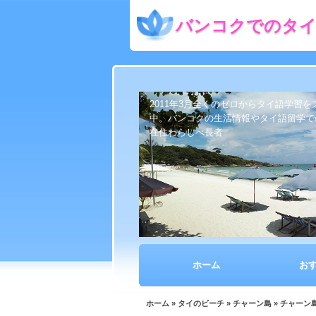
バンコクでのタイ
2011年3月全くのゼロからタイ語学習
中。バンコクの生活情報やタイ語留学で
在住わらしべ長者
ホーム
お
ホーム
»
タイのビーチ
»
チャーン島
» チャーン島