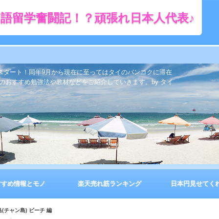
語留学奮闘記！？頑張れ日本人代表♪
をスタート！同年9月から現在に至ってはタイのバンコクに滞在
のおすすめ勉強法や教材などをご紹介していきます。by タイ
すすめ情報とモノ
楽天売れ筋ランキング
日本円見せてく
(チャン島) ビーチ 編