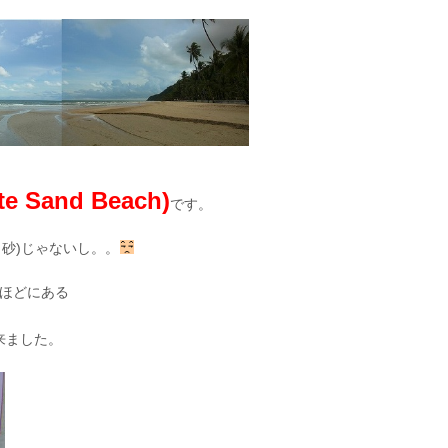
and Beach)
です。
砂)じゃないし。。
分ほどにある
来ました。