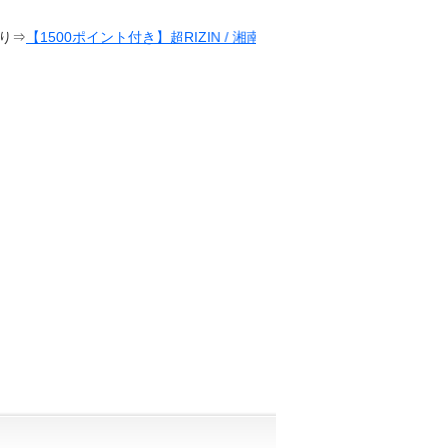
ト付き】超RIZIN / 湘南美容クリニック presents RIZIN.38