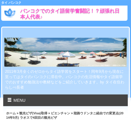
タイ バンコク
バンコクでのタイ語留学奮闘記！？頑張れ日
本人代表♪
2011年3月全くのゼロからタイ語学習をスタート！同年9月から現在に
至ってはタイのバンコクに滞在中。バンコクの生活情報やタイ語留学
でのおすすめ勉強法や教材などをご紹介していきます。by タイ在住わ
らしべ長者
MENU
ホーム
»
観光ビザ(Visa)取得
»
ビエンチャン
» 陸路ウドンタニ経由での変更点(20
14年9月) ラオスで4回目の観光ビザ