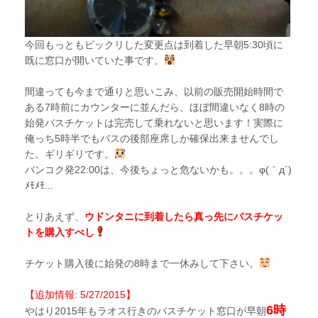
今回もっともビックリした変更点は到着した早朝5:30頃に
既に窓口が開いていた事です。
間違っても今まで通りと思いこみ、以前の販売開始時間で
ある7時前にカウンターに並んだら、ほぼ間違いなく8時の
始発バスチケットは完売して乗れないと思います！実際に
俺っち5時半でもバスの後部座席しか確保出来ませんでし
た。ギリギリです。
バンコク発22:00は、今後ちょっと危ないかも。。。φ(｀д´)
ﾒﾓﾒﾓ...
とりあえず、
ウドンタニに到着したら真っ先にバスチケッ
トを購入すべし
チケット購入後に始発の8時まで一休みして下さい。
【追加情報: 5/27/2015】
6時
やはり2015年もラオス行きのバスチケット窓口が早朝