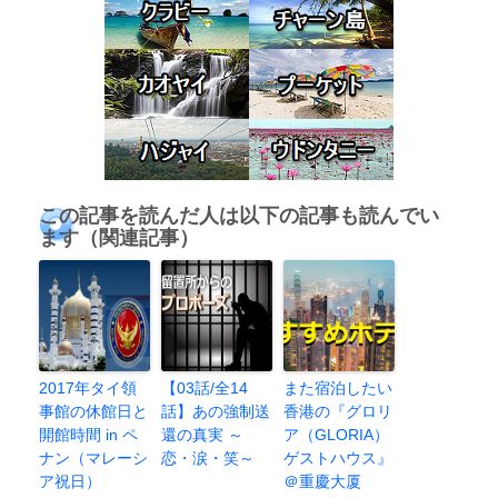
この記事を読んだ人は以下の記事も読んでい
ます（関連記事）
2017年タイ領
【03話/全14
また宿泊したい
事館の休館日と
話】あの強制送
香港の『グロリ
開館時間 in ペ
還の真実 ～
ア（GLORIA）
ナン（マレーシ
恋・涙・笑～
ゲストハウス』
ア祝日）
＠重慶大厦