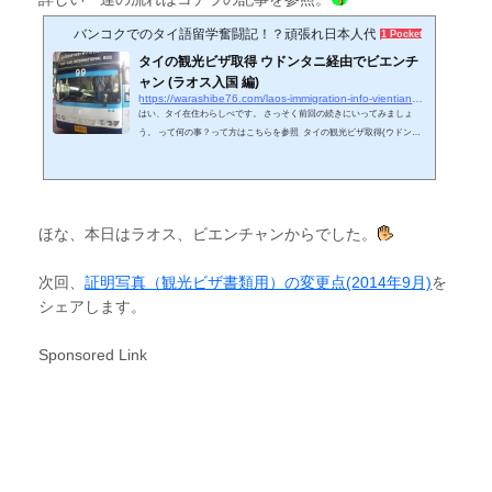
バンコクでのタイ語留学奮闘記！？頑張れ日本人代表♪
1 Pocket
タイの観光ビザ取得 ウドンタニ経由でビエンチ
ャン (ラオス入国 編)
https://warashibe76.com/laos-immigration-info-vientiane-via-udon-thani-for-thailand-tourist-visa
はい、タイ在住わらしべです。 さっそく前回の続きにいってみましょ
う。 って何の事？って方はこちらを参照 タイの観光ビザ取得(ウドンタ
ニ経由) in ラオス ビエンチャン(行き方 編) 今回の目的であるラオスのビ
エンチャンにあるタイの大使館で観光ビザの取得する為に、昨晩から約7
時間15分かけてタイとラオスの国境付近のウドンタニのバスターミナル
へ到着しました。今回、ナコンチャイエアーのファーストクラスのバス
を利用した為、快適な旅になりました。※700バーツです。 バンコクを 2
ほな、本日はラオス、ビエンチャンからでした。
1:50 から20分遅れ...
次回、
証明写真（観光ビザ書類用）の変更点(2014年9月)
を
シェアします。
Sponsored Link