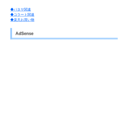
◆パタヤ関連
◆コラート関連
◆楽天お買い物
AdSense