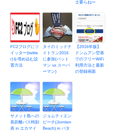
士要らねー
FC2ブログにツ
タイのミッドナ
【2016年版】
イッター(twitte
イトラン2016
ドンムアン空港
r)を埋め込む設
に参加(バット
でのフリーWiFi
置方法
マン vs スーパ
利用方法と最新
ーマン)
の登録画面
サメット島への
ジョムティエン
長距離バス時刻
ビーチ(Jomtien
表 in エカマイ
Beach) in パタ