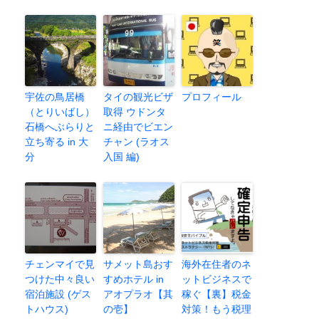
宇佐の鳥居橋
タイの観光ビザ
プロフィール
（とりいばし）
取得 ウドンタ
石橋へぶらりと
ニ経由でビエン
立ち寄る in 大
チャン (ラオス
分
入国 編)
チェンマイで見
サメット島おす
海外在住者のネ
つけた中々良い
すめホテル in
ットビジネスで
宿泊施設 (ゲス
アオプラオ【其
稼ぐ【裏】税金
トハウス)
の壱】
対策！もう税理