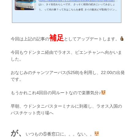
https://warashibe76.com/laos-immigration-info-vientiane-via-udon-thani-for-thailand-tourist-visa
はい、タイ在住わらしべです。 さっそく前回の続きにいってみましょ
う。 って何の事？って方はこちらを参照 タイの観光ビザ取得(ウドンタ
ニ経由) in ラオス ビエンチャン(行き方 編) 今回の目的であるラオスのビ
エンチャンにあるタイの大使館で観光ビザの取得する為に、昨晩から約7
時間15分かけてタイとラオスの国境付近のウドンタニのバスターミナル
へ到着しました。今回、ナコンチャイエアーのファーストクラスのバス
補足
を利用した為、快適な旅になりました。※700バーツです。 バンコクを 2
今回は上記の記事の
としてアップデートします。
1:50 から20分遅れ...
今回もウドンタニ経由でラオス、ビエンチャンへ向かいま
した。
おなじみのチャンツアーバス(525B)を利用し、22:00の出発
です。
もうかれこれ4回目の同ルートなので楽勝気分♪
早朝、ウドンタニバスターミナルに到着し、ラオス入国の
バスチケット売り場へ
が、
いつもの⑤番窓口に。。。ない。。