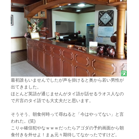
最初誰もいませんでしたが声を掛けると奥から若い男性が
出てきました。
ほとんど英語が通じませんがタイ語が話せるラオス人なの
で片言のタイ語でも大丈夫だと思います。
そうそう、朝食何時って尋ねると「今はやってない」と言
われた。(笑)
こりゃ確信犯やなｗｗｗだったらアゴダの予約画面から朝
食付きを外せよ！まぁ元々期待してなかったですけど。