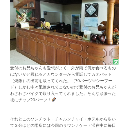
受付のお兄ちゃんも愛想がよく、外が雨で何か食べるもの
はないかと尋ねるとカウンターから電話してカオパット
（焼飯）の出前を取ってくれた。（70バーツ※シーフー
ド）しかし中々配達されてこないので受付のお兄ちゃんが
わざわざバイクで取り入ってくれました。そんな頑張った
彼にチップ20バーツ！
それとこのソンチット・チャルンチャイ・ホテルから歩い
て３分ほどの場所には今回のサワンナケート滞在中に毎日