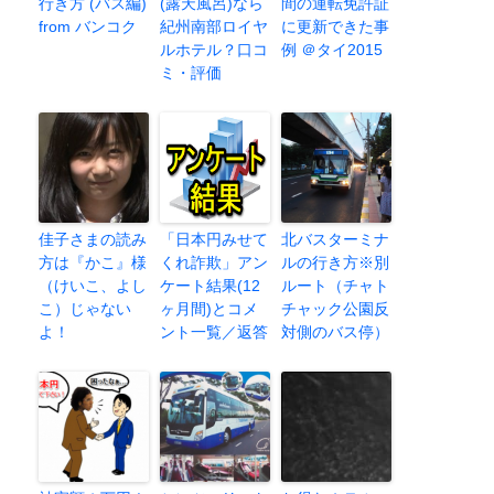
行き方 (バス編)
(露天風呂)なら
間の運転免許証
from バンコク
紀州南部ロイヤ
に更新できた事
ルホテル？口コ
例 ＠タイ2015
ミ・評価
佳子さまの読み
「日本円みせて
北バスターミナ
方は『かこ』様
くれ詐欺」アン
ルの行き方※別
（けいこ、よし
ケート結果(12
ルート（チャト
こ）じゃない
ヶ月間)とコメ
チャック公園反
よ！
ント一覧／返答
対側のバス停）