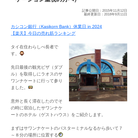
記事公開日：2015年11月12日
最終更新日：2018年9月11日
カシコン銀行（Kasikorn Bank）休業日 in 2024
【楽天】今日の売れ筋ランキング
タイ在住わらしべ長者で
す。
先日最後の観光ビザ（ダブ
ル）を取得しにラオスのサ
ワンナケートに行って参り
ました。
意外と長く滞在したのでそ
の時に宿泊したサワンナケ
ートのホテル（ゲストハウス）をご紹介します。
まずはサワンナケートのバスターミナルなるから歩いて７
～８分の場所に位置する