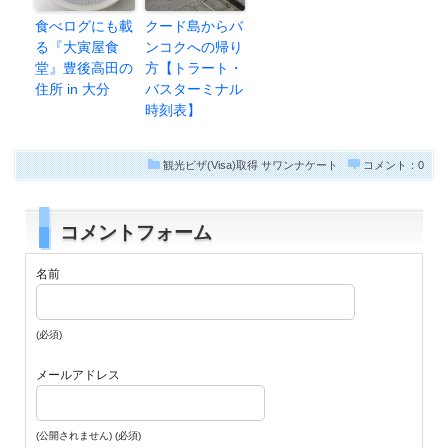
食べログにも載
クード島からバ
る『大寅屋食
ンコクへの帰り
堂』豊後高田の
方【トラート・
住所 in 大分
バスターミナル
時刻表】
観光ビザ(Visa)取得
サワンナケート
コメント：0
コメントフォーム
名前
(必須)
メールアドレス
(公開されません) (必須)