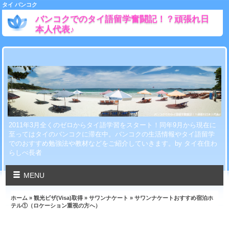
タイ バンコク
バンコクでのタイ語留学奮闘記！？頑張れ日
本人代表♪
2011年3月全くのゼロからタイ語学習をスタート！同年9月から現在に
至ってはタイのバンコクに滞在中。バンコクの生活情報やタイ語留学
でのおすすめ勉強法や教材などをご紹介していきます。by タイ在住わ
らしべ長者
MENU
ホーム
»
観光ビザ(Visa)取得
»
サワンナケート
» サワンナケートおすすめ宿泊ホ
テル①（ロケーション重視の方へ）