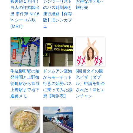
被害額１万円！
シンツーリスト
お得なホテル・
白人の詐欺師出
のバス時刻表と
旅行先
没 事件簿 No16
運行経路【保存
in シーロム駅
版】旧シンカフ
(MRT)
ェ
牛込柳町駅の始
ドンムアン空港
6回目タイの観
発時間と上野御
からモーチット
光ビザ（ダブ
徒町駅から京成
行きの始発バス
ル）申請を拒否
上野駅まで地下
に乗ってみた感
された！＠ビエ
通路メモ
想【時刻表】
ンチャン