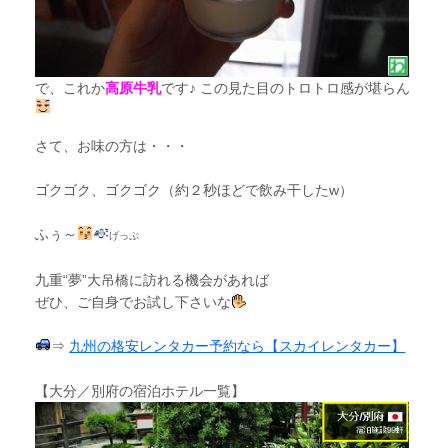
で、これか
高原牛乳
です♪ この見た目のトロトロ感が堪らん
さて、お味の方は・・・
ゴクゴク、ゴクゴク（約２秒ほどで飲み干したw）
ふぅ～
げっぷ
九重“夢”大吊橋に訪れる機会があれば
ぜひ、ご自身でお試し下さいな
⇒
九州の格安レンタカー予約なら【スカイレンタカー】
【大分／別府の宿泊ホテル一覧】