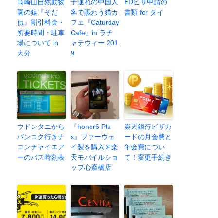
高崎山自然動物
子連れの中国人
EDビザ申請の
園の猿『そだ
客で賑わう猫カ
書類 for タイ
ね』割引料金・
フェ『Caturday
所要時間・駐車
Cafe』in ラチ
場について in
ャテウィー 201
大分
9
ウドンタニから
『honor6 Plu
楽天銀行ビザカ
バンコク行きナ
s』ファーウェ
ードの月会費と
コンチャイエア
イ製を購入＠楽
年会費につい
ーのバス時刻表
天モバイルショ
て！変更手続き
ップ心斎橋店