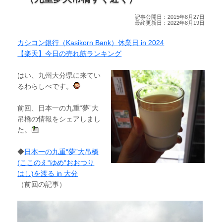
記事公開日：2015年8月27日
最終更新日：2022年8月19日
カシコン銀行（Kasikorn Bank）休業日 in 2024
【楽天】今日の売れ筋ランキング
はい、九州大分県に来てい
るわらしべです。
前回、日本一の九重“夢”大
吊橋の情報をシェアしまし
た。
◆
日本一の九重“夢”大吊橋
(ここのえ“ゆめ“おおつり
はし)を渡る in 大分
（前回の記事）