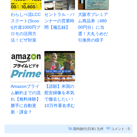
わらしべ流LCC
セントラル・バ
大阪市プレミア
スクート(Scoo
ンナーの営業時
ム商品券（480
t)片道1000円プ
間【備忘録】
00円分）に当
ロモの活用方
選！大丸うめだ
法！ビザ対策
引換所の様子
Amazonプライ
【請願】米国の
ム解約までの流
慰安婦像を本気
れ【無料体験】
で撤去したい！
勝手に自動更
10万件署名求む
新・課金？
国内旅行(日本)
九州
コメント：0