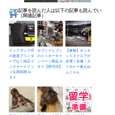
この記事を読んだ人は以下の記事も読んでい
ます（関連記事）
インクタンク式
セブンイレブン
【速報】オンヌ
の改造プリンタ
のミッキーキャ
ットスクエアが
ーでなく純正イ
ンペーン商品 in
全壊！全滅！カ
ンクカートリッ
タイ【授与式】
ツカレー食えね
ジを再利用 in
ぇじゃん
タイ