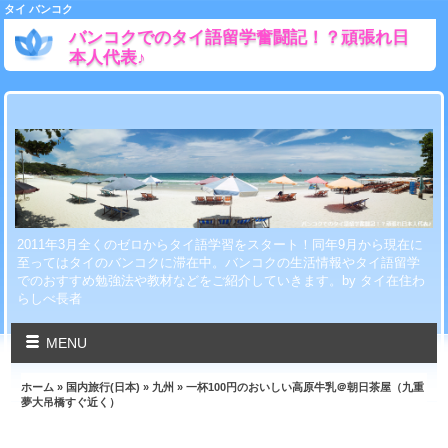
タイ バンコク
バンコクでのタイ語留学奮闘記！？頑張れ日
本人代表♪
2011年3月全くのゼロからタイ語学習をスタート！同年9月から現在に
至ってはタイのバンコクに滞在中。バンコクの生活情報やタイ語留学
でのおすすめ勉強法や教材などをご紹介していきます。by タイ在住わ
らしべ長者
MENU
ホーム
»
国内旅行(日本)
»
九州
» 一杯100円のおいしい高原牛乳＠朝日茶屋（九重
夢大吊橋すぐ近く）