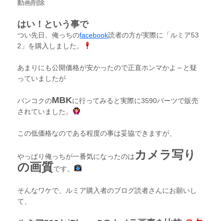
動画削除
はい！という事で
つい先日、俺っちの
facebook
読者の方が実際に「ルミア53
2」を購入しました。
あまりにも公開価格が安かったので正直ホンマかよ～と疑
っていましたが
MBK
バンコクの
に行ってみると実際に3590バーツで販売
されていました。
この低価格なのである程度の事は妥協できますが、
カメラ写り
やっぱり俺っちが一番気になったのは
の画質
です。
そんなワケで、ルミア購入者のブログ読者さんにお願いし
て、