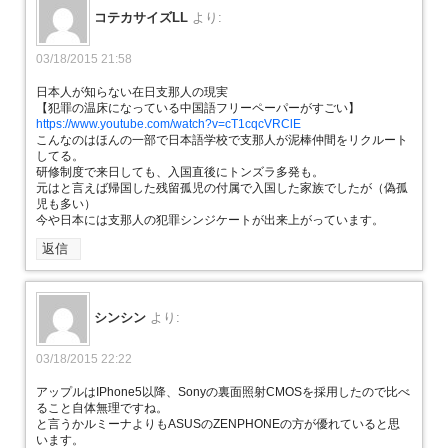
コテカサイズLL
より:
03/18/2015 21:58
日本人が知らない在日支那人の現実
【犯罪の温床になっている中国語フリーペーパーがすごい】
https://www.youtube.com/watch?v=cT1cqcVRClE
こんなのはほんの一部で日本語学校で支那人が泥棒仲間をリクルート
してる。
研修制度で来日しても、入国直後にトンズラ多発も。
元はと言えば帰国した残留孤児の付属で入国した家族でしたが（偽孤
児も多い）
今や日本には支那人の犯罪シンジケートが出来上がっています。
返信
シンシン
より:
03/18/2015 22:22
アップルはIPhone5以降、Sonyの裏面照射CMOSを採用したので比べ
ること自体無理ですね。
と言うかルミーナよりもASUSのZENPHONEの方が優れていると思
います。