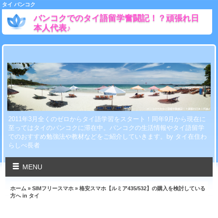
タイ バンコク
バンコクでのタイ語留学奮闘記！？頑張れ日
本人代表♪
2011年3月全くのゼロからタイ語学習をスタート！同年9月から現在に
至ってはタイのバンコクに滞在中。バンコクの生活情報やタイ語留学
でのおすすめ勉強法や教材などをご紹介していきます。by タイ在住わ
らしべ長者
MENU
ホーム
»
SIMフリースマホ
» 格安スマホ【ルミア435/532】の購入を検討している
方へ in タイ