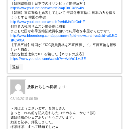
【韓国総動員】日本でのオリンピック開催反対！
http://www.youtube.com/watch?v=pTm1X8rv4ls
【韓国】東京五輪を妨害しておいて 平昌冬季五輪に 日本の力を借り
ようとする 韓国の卑劣
http://www.youtube.com/watch?v=hfMhiJdGnHE
犯罪者の韓国サムスン前会長に恩赦
まともな国が冬季五輪招致買収狙いで犯罪者を牢屋からだすか?。
http://www.bloomberg.com/apps/news?pid=newsarchive&sid=a0JkO
sKCAf0A
【平昌五輪】韓国が『IOC委員資格を不正獲得して』平昌五輪を招致
したと自白。
法的な捏造改竄でIOCを騙した【ネットの反応】
https://www.youtube.com/watch?v=VziVn1Lvc7E
返信
放浪わらしべ長者
より:
03/19/2015 09:59
＞おはようございます。名無しさん
きっとこれ名前を記入忘れしたコテカさん、かな？(笑)
嫌韓情報のシェアありがとうございます。
動画と記事、拝見しました。
ほぼほぼ、すべて既知でしたｗ