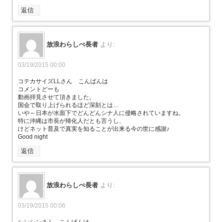
返信
放浪わらしべ長者
より:
03/19/2015 00:00
コテカサイズLLさん こんばんは
コメントどーも
動画拝見させて頂きました。
国会で取り上げられるほど深刻とは…
いや～日本が水面下でどんどんシナ人に侵略されていますね。
特に沖縄は市長が帰化人だとも言うし、
けどネット普及で真実を知ることが出来る今の世に感謝♪
Good night
返信
放浪わらしべ長者
より:
03/19/2015 00:06
シンシンさん こんばんは