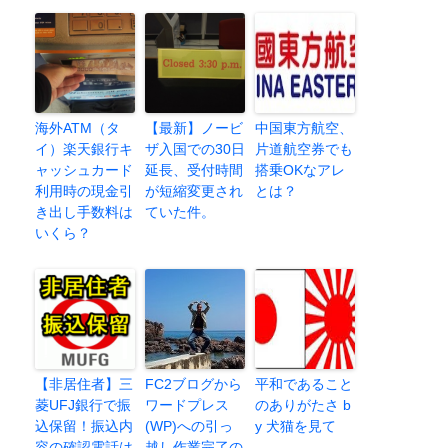
海外ATM（タ
【最新】ノービ
中国東方航空、
イ）楽天銀行キ
ザ入国での30日
片道航空券でも
ャッシュカード
延長、受付時間
搭乗OKなアレ
利用時の現金引
が短縮変更され
とは？
き出し手数料は
ていた件。
いくら？
【非居住者】三
FC2ブログから
平和であること
菱UFJ銀行で振
ワードプレス
のありがたさ b
込保留！振込内
(WP)への引っ
y 犬猫を見て
容の確認電話は
越し作業完了の