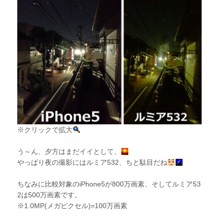
※クリックで拡大
う～ん、夕方はまだイイとして、
やっぱり夜の撮影にはルミア532、ちと駄目だね
ちなみに比較対象のiPhone5が800万画素、そしてルミア53
2は500万画素です。
※1.0MP(メガピクセル)=100万画素