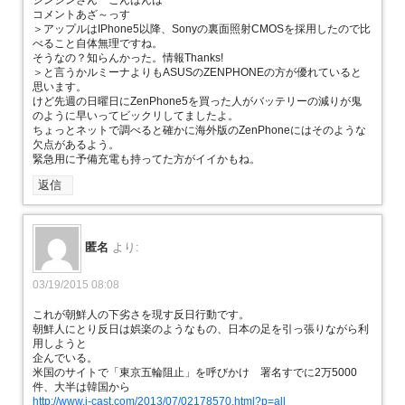
コメントあざ～っす
＞アップルはIPhone5以降、Sonyの裏面照射CMOSを採用したので比
べること自体無理ですね。
そうなの？知らんかった。情報Thanks!
＞と言うかルミーナよりもASUSのZENPHONEの方が優れていると
思います。
けど先週の日曜日にZenPhone5を買った人がバッテリーの減りが鬼
のように早いってビックリしてましたよ。
ちょっとネットで調べると確かに海外版のZenPhoneにはそのような
欠点があるよう。
緊急用に予備充電も持ってた方がイイかもね。
返信
匿名
より:
03/19/2015 08:08
これが朝鮮人の下劣さを現す反日行動です。
朝鮮人にとり反日は娯楽のようなもの、日本の足を引っ張りながら利
用しようと
企んでいる。
米国のサイトで「東京五輪阻止」を呼びかけ 署名すでに2万5000
件、大半は韓国から
http://www.j-cast.com/2013/07/02178570.html?p=all