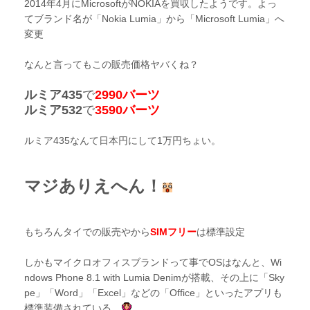
2014年4月にMicrosoftがNOKIAを買収したようです。よっ
てブランド名が「Nokia Lumia」から「Microsoft Lumia」へ
変更
なんと言ってもこの販売価格ヤバくね？
ルミア435
で
2990バーツ
ルミア532
で
3590バーツ
ルミア435なんて日本円にして1万円ちょい。
マジありえへん！
もちろんタイでの販売やから
SIMフリー
は標準設定
しかもマイクロオフィスブランドって事でOSはなんと、Wi
ndows Phone 8.1 with Lumia Denimが搭載、その上に「Sky
pe」「Word」「Excel」などの「Office」といったアプリも
標準装備されている。