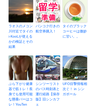
ラオスのメコン
バンコク行きの
タイのブラック
川付近でタイの
航空券購入！
コーヒーは微妙
i-KooLが使える
に甘い。。
かの検証とその
結果
ぶら下がり健康
シンツーリスト
UFO目撃情報相
器で筋トレ！長
のバス時刻表と
次ぐ！ in シン
身でも使用可能
運行経路【保存
ガポール
な懸垂バーはコ
版】旧シンカフ
レ！YouTen
ェ