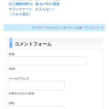
日と開館時間 in
換 for PCの電源
サワンナケート
が入らない！
（ラオス祝日）
スポーツジム
わらしべダイエット記録
コメント：0
コメントフォーム
名前
(必須)
メールアドレス
(公開されません) (必須)
URL