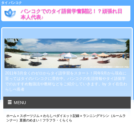
タイ バンコク
バンコクでのタイ語留学奮闘記！？頑張れ日
本人代表♪
2011年3月全くのゼロからタイ語学習をスタート！同年9月から現在に
至ってはタイのバンコクに滞在中。バンコクの生活情報やタイ語留学
でのおすすめ勉強法や教材などをご紹介していきます。by タイ在住わ
らしべ長者
MENU
ホーム
»
スポーツジム
»
わらしべダイエット記録
» ランニングマシン（ルームラ
ンナー）直後のめまい！フラフラ・くらくら