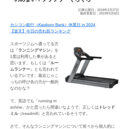
記事公開日：2018年2月27日
最終更新日：2023年5月8日
カシコン銀行（Kasikorn Bank）休業日 in 2024
【楽天】今日の売れ筋ランキング
スポーツジムへ通ってる方
は『
ランニングマシン
』を
1度は利用した事があると
思います。もしくは『
ルー
ムランナー
』とも言われて
いるアレです。最近じゃこ
っちの呼び名の方が一般的
なのかな？
で、英語でも「running m
achine」かと思ったら間違いなようで、正しくは
トレッド
ミル
（treadmill）と言われているそうです。
さて、そんなランニングマシンについて前々から個人的に