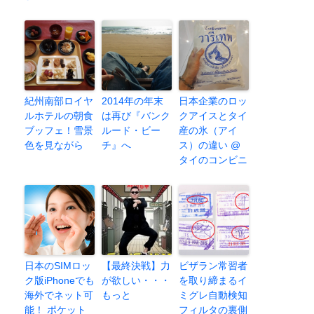
紀州南部ロイヤ
2014年の年末
日本企業のロッ
ルホテルの朝食
は再び『バンク
クアイスとタイ
ブッフェ！雪景
ルード・ビー
産の氷（アイ
色を見ながら
チ』へ
ス）の違い @
タイのコンビニ
日本のSIMロッ
【最終決戦】力
ビザラン常習者
ク版iPhoneでも
が欲しい・・・
を取り締まるイ
海外でネット可
もっと
ミグレ自動検知
能！ ポケット
フィルタの裏側