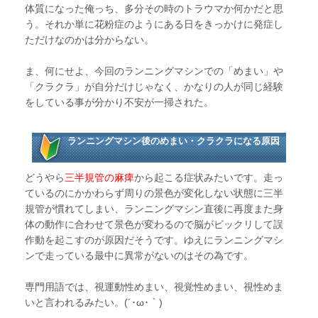
体質になった俺っち、多分その時のトラウマか何かだと思
う。それか単に花粉症のようにある日をきっかけに発症し
ただけなのかは分からない。
ま、何にせよ、今回のランニングマシンでの「めまい」や
「クラクラ」が自分だけじゃなく、かなりの人が同じ経験
をしている事が分かり不安が一掃された。
ランニングマシン後のめまい・クラクラになる原因
どうやら
三半規管の麻痺
から起こる症状みたいです。走っ
ているのにかかわらず周りの景色が変化しない状態に三半
規管が慣れてしまい、ランニングマシン直後に再度また身
体の動作に合わせて景色が変わるので脳がビックリして誤
作動を起こすのが原因だそうです。ゆえにランニングマシ
ンで走っている最中に異常がないのはその為です。
専門用語では、視運動性めまい、視覚性めまい、視性めま
いと言われるみたい。(´･ω･｀)