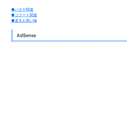
◆パタヤ関連
◆コラート関連
◆楽天お買い物
AdSense