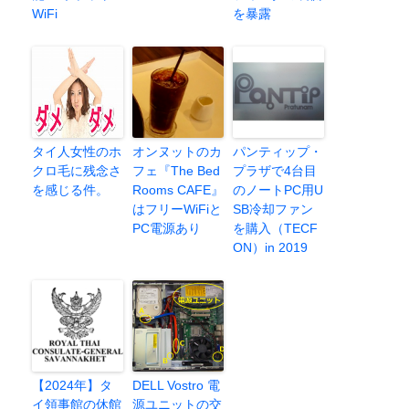
WiFi
を暴露
タイ人女性のホ
オンヌットのカ
パンティップ・
クロ毛に残念さ
フェ『The Bed
プラザで4台目
を感じる件。
Rooms CAFE』
のノートPC用U
はフリーWiFiと
SB冷却ファン
PC電源あり
を購入（TECF
ON）in 2019
【2024年】タ
DELL Vostro 電
イ領事館の休館
源ユニットの交