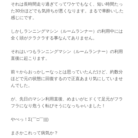
それは長時間走り過ぎてってワケでもなく、短い時間たっ
た30分ほどでも気持ちが悪くなります。まるで車酔いした
感じにです。
しかしランニングマシン（ルームランナー）の利用中には
全く頭がクラクラする事なんてありません。
それはいつもランニングマシン（ルームランナー）の利用
直後に起こります。
前々からおっかしーなっとは思っていたんだけど、約数分
ほどで元の状態に回復するので正直あまり気にしていませ
んでした。
が、先日のマシン利用直後、めまいがヒドくて足元がフラ
フラになり危うく転びそうになっちゃいました！
やべっ！Σ(￣□￣|||)
まさかこれって病気か？