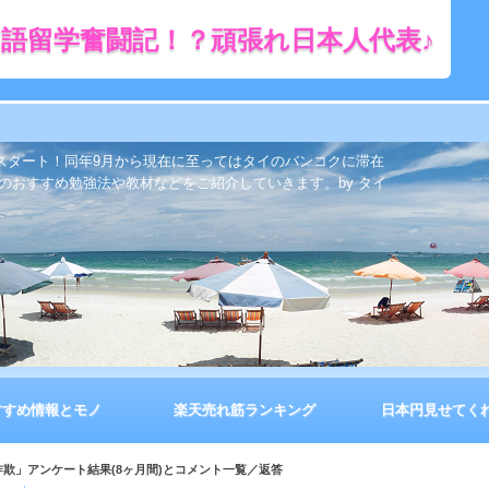
語留学奮闘記！？頑張れ日本人代表♪
をスタート！同年9月から現在に至ってはタイのバンコクに滞在
のおすすめ勉強法や教材などをご紹介していきます。by タイ
すすめ情報とモノ
楽天売れ筋ランキング
日本円見せてく
詐欺」アンケート結果(8ヶ月間)とコメント一覧／返答