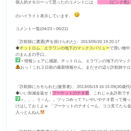
個人的オモローって思ったのコメントには
(ピンク
のハイライト表示しています。
コメント一覧(04/23～05/22)
「詐欺師に遭遇(声を掛けられた)」:2013/05/20 19:20:17
◆
チットロム、エラワンの地下のマックスバリュー
で買い物中
のまんまの手口。
＞情報シェアに感謝。チットロム、エラワンの地下のマック
おっ！これ２日前の最新情報やん。まだその辺り詐欺師ヤロ
「詐欺師にカモられた(被害者)」:2013/05/19 16:15:09(30歳代
◆いい加減金返せ！
プーケットのナオ君
、これじゃあ詐欺です
＞。。。う～ん。。ツッコめって？いやいやナオ君って俺っち
けはしておくよｗ 「プーケットのナオくーん、ココ見てたら金
入っとんねん