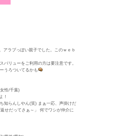
色)
。アラブっぽい親子でした。このｗｅｂ
スバリューをご利用の方は要注意です。
ーうろついてるかも
/女性/千葉)
よ！
知らんしやん(笑) まぁ一応、声掛けだ
返せだってさぁ～」 何でワシが仲介に