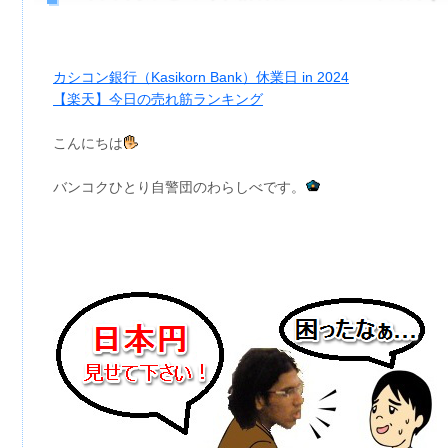
カシコン銀行（Kasikorn Bank）休業日 in 2024
【楽天】今日の売れ筋ランキング
こんにちは
バンコクひとり自警団のわらしべです。