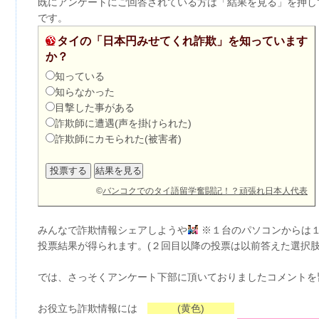
既にアンケートにご回答されている方は「結果を見る」を押し
です。
タイの「日本円みせてくれ詐欺」を知っています
か？
知っている
知らなかった
目撃した事がある
詐欺師に遭遇(声を掛けられた)
詐欺師にカモられた(被害者)
©
バンコクでのタイ語留学奮闘記！？頑張れ日本人代表
みんなで詐欺情報シェアしようや
※１台のパソコンからは
投票結果が得られます。(２回目以降の投票は以前答えた選択肢
では、さっそくアンケート下部に頂いておりましたコメントを
お役立ち詐欺情報には
(黄色)