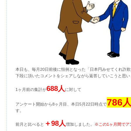
本日も、毎月20日前後に恒例となった「日本円みせてくれ詐欺
下段に頂いたコメントをシェアしながら返答していこうと思い
688人
1ヶ月前の集計が
に対して
786
アンケート開始から8ヶ月目、本日5月22日時点で
す。
＋98人
前月と比べると
増加しました。
※この1ヶ月間でア