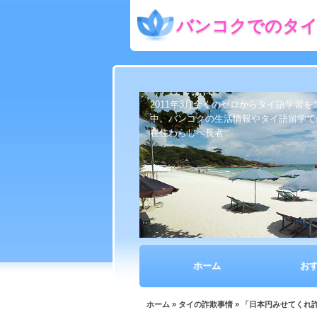
バンコクでのタイ
2011年3月全くのゼロからタイ語学習
中。バンコクの生活情報やタイ語留学で
在住わらしべ長者
ホーム
お
ホーム
»
タイの詐欺事情
» 「日本円みせてくれ