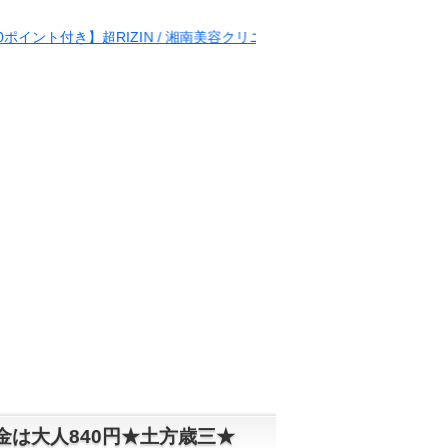
IN / 湘南美容クリニック presents RIZIN.38
金は大人840円★土方歳三★