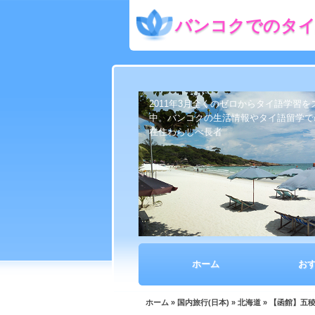
バンコクでのタイ
2011年3月全くのゼロからタイ語学習
中。バンコクの生活情報やタイ語留学で
在住わらしべ長者
ホーム
お
ホーム
»
国内旅行(日本)
»
北海道
» 【函館】五