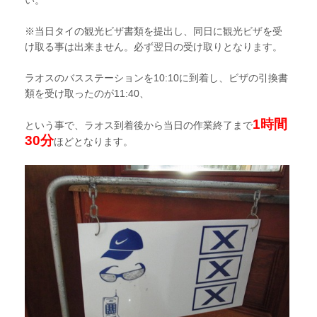
い。
※当日タイの観光ビザ書類を提出し、同日に観光ビザを受
け取る事は出来ません。必ず翌日の受け取りとなります。
ラオスのバスステーションを10:10に到着し、ビザの引換書
類を受け取ったのが11:40、
1時間
という事で、ラオス到着後から当日の作業終了まで
30分
ほどとなります。