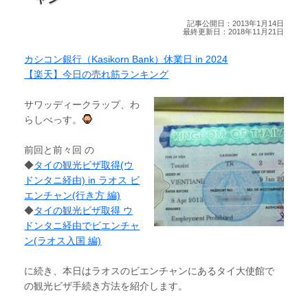
記事公開日：2013年1月14日
最終更新日：2018年11月21日
カシコン銀行（Kasikorn Bank）休業日 in 2024
【楽天】今日の売れ筋ランキング
サワッディークラップ、わ
らしべっす。
前回と前々回 の
◆
タイの観光ビザ取得(ウ
ドンタニ経由) in ラオス ビ
エンチャン(行き方 編)
◆
タイの観光ビザ取得 ウ
ドンタニ経由でビエンチャ
ン(ラオス入国 編)
に続き、本日はラオスのビエンチャンにあるタイ大使館で
の観光ビザ手続き方法を紹介します。