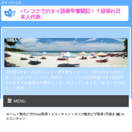
タイ バンコク
バンコクでのタイ語留学奮闘記！？頑張れ日
本人代表♪
2011年3月全くのゼロからタイ語学習をスタート！同年9月から現在に
至ってはタイのバンコクに滞在中。バンコクの生活情報やタイ語留学
でのおすすめ勉強法や教材などをご紹介していきます。by タイ在住わ
らしべ長者
MENU
ホーム
»
観光ビザ(Visa)取得
»
ビエンチャン
» タイの観光ビザ取得 (手続き 編) in
ビエンチャン