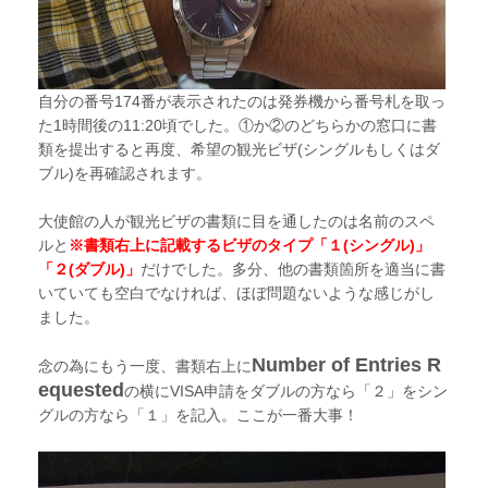
自分の番号174番が表示されたのは発券機から番号札を取っ
た1時間後の11:20頃でした。①か②のどちらかの窓口に書
類を提出すると再度、希望の観光ビザ(シングルもしくはダ
ブル)を再確認されます。
大使館の人が観光ビザの書類に目を通したのは名前のスペ
ルと
※書類右上に記載するビザのタイプ「１(シングル)」
「２(ダブル)」
だけでした。多分、他の書類箇所を適当に書
いていても空白でなければ、ほぼ問題ないような感じがし
ました。
Number of Entries R
念の為にもう一度、書類右上に
equested
の横にVISA申請をダブルの方なら「２」をシン
グルの方なら「１」を記入。ここが一番大事！