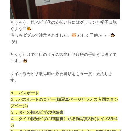
そうそう、観光ビザ代の支払い時にはグラサンと帽子は脱
ぐように
俺っちダブルで注意されました。
わしゃ子供かっ！
(笑)
そんなわけで当日のタイの観光ビザ取得の手続きは終了で
ーす。
タイの観光ビザ取得時の必要書類をもう一度、要約しま
す。
１．パスポート
２．パスポートのコピー(顔写真ページとラオス入国スタン
プページ)
３．タイの観光ビザの申請書
４．タイの観光ビザの申請書に貼る顔写真2枚(サイズ35×4
5)