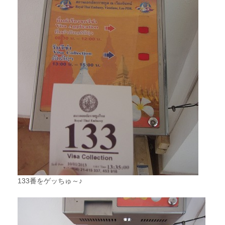
133番をゲッちゅ～♪