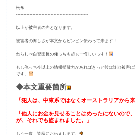
松永
------------------------------------------------
以上が被害者の声となります。
被害者の悔しさが本文からビンビン伝わって来ます！
わらしべ自警団長の俺っちも超ぉー悔しいっす！
もし俺っち今以上の情報拡散力があればきっと彼は詐欺被害に
です。
◆本文重要箇所
「犯人は、中東系ではなくオーストラリアから
「他人にお金を見せることはめったにないので
が、それでも盗まれました。」
もう一度、皆様にお伝えします。