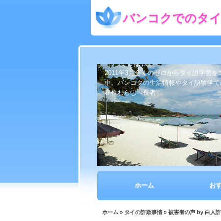
バンコクでのタイ
2011年3月全くのゼロからタイ語学習
中。バンコクの生活情報やタイ語留学で
在住わらしべ長者
ホーム
お
ホーム
»
タイの詐欺事情
» 被害者の声 by 白人詐