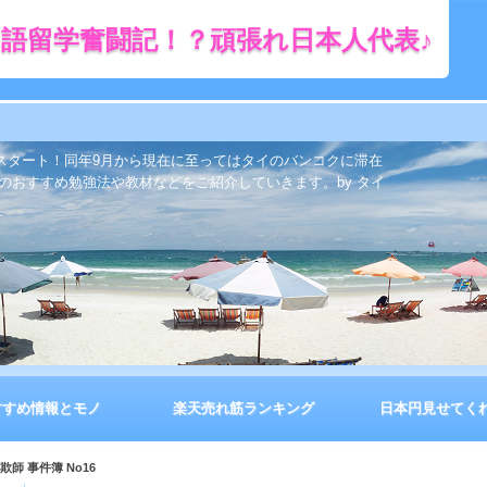
語留学奮闘記！？頑張れ日本人代表♪
をスタート！同年9月から現在に至ってはタイのバンコクに滞在
のおすすめ勉強法や教材などをご紹介していきます。by タイ
すすめ情報とモノ
楽天売れ筋ランキング
日本円見せてく
欺師 事件簿 No16