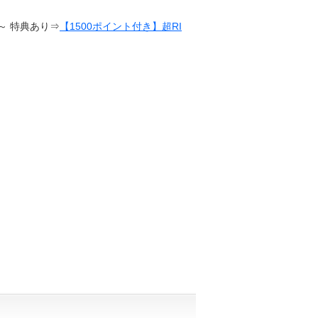
⇒
【1500ポイント付き】超RIZIN / 湘南美容クリニック presents RIZIN.