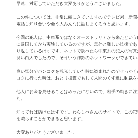
早速、対応していただき大変ありがとうございました。
この件については、非常に頭にきていますのでテレビ局、新聞
電話し知り合いや会う人みんなに話しまくろうと思います。
今回の犯人は、中東系ではなくオーストラリアから来たという
に帰国してから実験しているのですが、意外と難しい技術であ
り返しているはずです。ネットで調べたら中東系の犯人の写真
良い白人でしたので、そういう詐欺のネットワークができてい
良い気分でバンコクを観光していた時に盗まれたのでせっかく
コクに行った時は、おとり捜査でもして人間のくず達に制裁を
他人にお金を見せることはめったにないので、相手の動きに注
た。
知ってれば防げたはずです。わらしべさんのサイトで、この犯
を減らすことができると思います。
大変ありがとうございました。