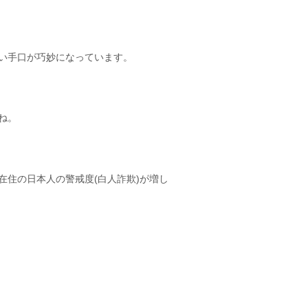
い手口が巧妙になっています。
ね。
住の日本人の警戒度(白人詐欺)が増し