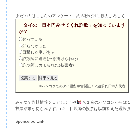
まだの人はこちらのアンケートに約５秒だけご協力よろしく！
タイの「日本円みせてくれ詐欺」を知っています
か？
知っている
知らなかった
目撃した事がある
詐欺師に遭遇(声を掛けられた)
詐欺師にカモられた(被害者)
©
バンコクでのタイ語留学奮闘記！？頑張れ日本人代表
みんなで詐欺情報シェアしようや
※１台のパソコンからは
投票結果が得られます。(２回目以降の投票は以前答えた選択肢
Sponsored Link