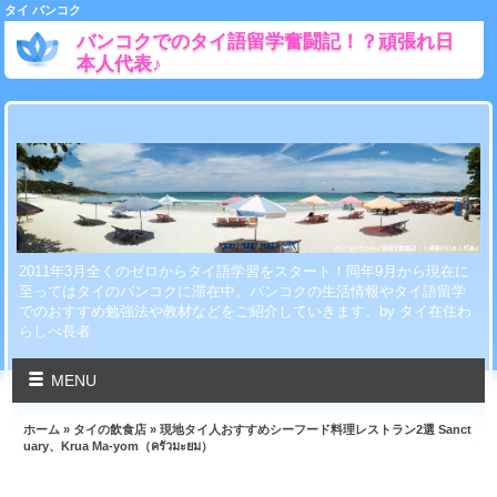
タイ バンコク
バンコクでのタイ語留学奮闘記！？頑張れ日
本人代表♪
2011年3月全くのゼロからタイ語学習をスタート！同年9月から現在に
至ってはタイのバンコクに滞在中。バンコクの生活情報やタイ語留学
でのおすすめ勉強法や教材などをご紹介していきます。by タイ在住わ
らしべ長者
MENU
ホーム
»
タイの飲食店
» 現地タイ人おすすめシーフード料理レストラン2選 Sanct
uary、Krua Ma-yom（ครัวมะยม）