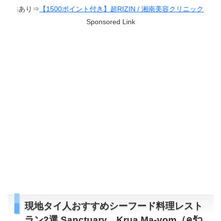
き】超RIZIN / 湘南美容クリニック presents RIZIN.38
Sponsored Link
現地タイ人おすすめシーフード料理レスト
ラン2選 Sanctuary、Krua Ma-yom（ครัว