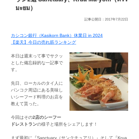
มะยม）
記事公開日：2017年7月22日
カシコン銀行（Kasikorn Bank）休業日 in 2024
【楽天】今日の売れ筋ランキング
本日は週末って事でサクッ
とした備忘録的な一記事で
す。
先日、ローカルのタイ人に
バンコク周辺にある美味し
いシーフード料理のお店を
教えて貰った。
今回はその
2店のシーフー
ドレストラン
の様子と場所をシェアします！
まず最初に『Sanctuary（サンクチュアリ）』そして『Krua