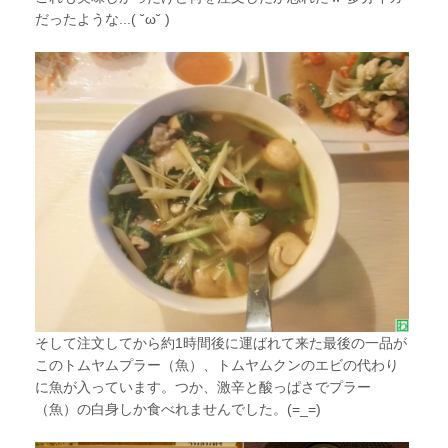
だったような...( ˘ω˘ )
そして注文してから約1時間後に運ばれて来た最後の一品が
このトムヤムプラー（魚）、トムヤムクンのエビの代わり
に魚が入っています。つか、激辛と酸っぱさでプラー
（魚）の白身しか食べれませんでした。(=_=)