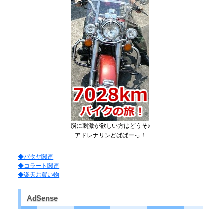
脳に刺激が欲しい方はどうぞ♪
アドレナリンどばばーっ！
◆パタヤ関連
◆コラート関連
◆楽天お買い物
AdSense