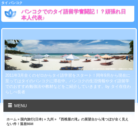
タイ バンコク
バンコクでのタイ語留学奮闘記！？頑張れ日
本人代表♪
2011年3月全くのゼロからタイ語学習をスタート！同年9月から現在に
至ってはタイのバンコクに滞在中。バンコクの生活情報やタイ語留学
でのおすすめ勉強法や教材などをご紹介していきます。by タイ在住わ
らしべ長者
MENU
ホーム
»
国内旅行(日本)
»
九州
» 『西椎屋の滝』の展望台から滝つぼが全く見え
ない件！落差86M