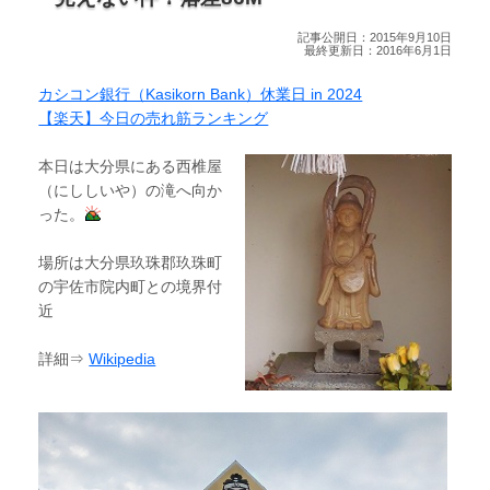
記事公開日：2015年9月10日
最終更新日：2016年6月1日
カシコン銀行（Kasikorn Bank）休業日 in 2024
【楽天】今日の売れ筋ランキング
本日は大分県にある西椎屋
（にししいや）の滝へ向か
った。
場所は大分県玖珠郡玖珠町
の宇佐市院内町との境界付
近
詳細⇒
Wikipedia