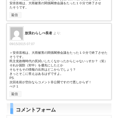
安倍首相は、大雨被害の関係閣僚会議をたった１０分で終了させ
たそうです。
返信
放浪わらしべ長者
より:
09/15/2015 07:07
＞安倍首相は、大雨被害の関係閣僚会議をたった１０分で終了させた
そうです。
民主党政権時代の尻拭いしたくなかったからじゃないっすか？（笑）
それか国防（対中）を優先にしたとか
そもそもその情報の出所はどこからでしょう？
きっとそこに答えはあるはずですよ。
PS.
次回名前が空白ならコメント非公開ですので悪しからず！
ぺナ１
返信
コメントフォーム