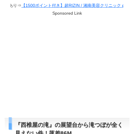
ポイント付き】超RIZIN / 湘南美容クリニック presents RIZIN.38
Sponsored Link
『西椎屋の滝』の展望台から滝つぼが全く
見えない件！落差86M