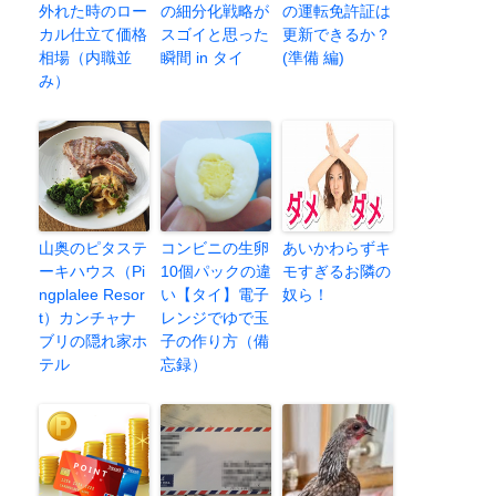
外れた時のロー
の細分化戦略が
の運転免許証は
カル仕立て価格
スゴイと思った
更新できるか？
相場（内職並
瞬間 in タイ
(準備 編)
み）
山奥のピタステ
コンビニの生卵
あいかわらずキ
ーキハウス（Pi
10個パックの違
モすぎるお隣の
ngplalee Resor
い【タイ】電子
奴ら！
t）カンチャナ
レンジでゆで玉
ブリの隠れ家ホ
子の作り方（備
テル
忘録）