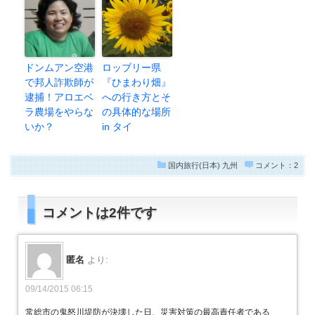
ドンムアン空港
ロッブリー県
で邦人詐欺師が
『ひまわり畑』
逮捕！アロエベ
への行き方とそ
ラ農場をやらな
の具体的な場所
いか？
in タイ
国内旅行(日本)
九州
コメント：2
コメントは2件です
匿名
より:
09/14/2015 06:15
常総市の鬼怒川堤防が決壊した日、災害対策の最高責任者である