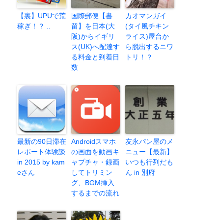
【裏】UPUで荒
国際郵便【書
カオマンガイ
稼ぎ！？ ..
留】を日本(大
(タイ風チキン
阪)からイギリ
ライス)屋台か
ス(UK)へ配達す
ら脱出するニワ
る料金と到着日
トリ！？
数
最新の90日滞在
Androidスマホ
友永パン屋のメ
レポート体験談
の画面を動画キ
ニュー【最新】
in 2015 by kam
ャプチャ・録画
いつも行列だも
eさん
してトリミン
ん in 別府
グ、BGM挿入
するまでの流れ