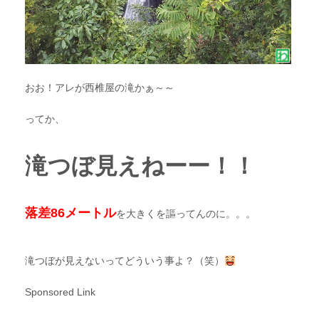
おお！アレが西椎屋の滝かぁ～～
ってか、
滝つぼ見えねーー！！
落差86メートル
を大きくを謳ってんのに。。。
滝つぼが見えないってどういう事よ？（笑）
Sponsored Link