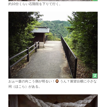
約10分くらい石階段を下りて行く。
おぉー森の向こう側が明るい！
うん？展望台横に小さな
祠（ほこら）がある。