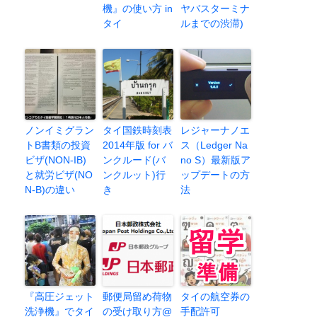
機』の使い方 in
ヤバスターミナ
タイ
ルまでの渋滞)
ノンイミグラン
タイ国鉄時刻表
レジャーナノエ
トB書類の投資
2014年版 for バ
ス（Ledger Na
ビザ(NON-IB)
ンクルード(バ
no S）最新版ア
と就労ビザ(NO
ンクルット)行
ップデートの方
N-B)の違い
き
法
『高圧ジェット
郵便局留め荷物
タイの航空券の
洗浄機』でタイ
の受け取り方@
手配許可