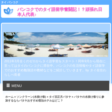
タイ バンコク
バンコクでのタイ語留学奮闘記！？頑張れ日
本人代表♪
2011年3月全くのゼロからタイ語学習をスタート！同年9月から現在に
至ってはタイのバンコクに滞在中。バンコクの生活情報やタイ語留学
でのおすすめ勉強法や教材などをご紹介していきます。by タイ在住わ
らしべ長者
MENU
ホーム
»
ソンクラーン(水掛け祭)
»
タイ旧正月パタヤ
» パタヤの水掛け祭りに参
加するならパタヤおすすめ宿泊ホテルはどこ？