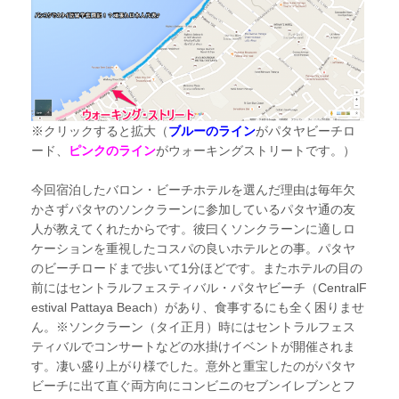
※クリックすると拡大（
ブルーのライン
がパタヤビーチロ
ード、
ピンクのライン
がウォーキングストリートです。）
今回宿泊したバロン・ビーチホテルを選んだ理由は毎年欠
かさずパタヤのソンクラーンに参加しているパタヤ通の友
人が教えてくれたからです。彼曰くソンクラーンに適しロ
ケーションを重視したコスパの良いホテルとの事。パタヤ
のビーチロードまで歩いて1分ほどです。またホテルの目の
前にはセントラルフェスティバル・パタヤビーチ（CentralF
estival Pattaya Beach）があり、食事するにも全く困りませ
ん。※ソンクラーン（タイ正月）時にはセントラルフェス
ティバルでコンサートなどの水掛けイベントが開催されま
す。凄い盛り上がり様でした。意外と重宝したのがパタヤ
ビーチに出て直ぐ両方向にコンビニのセブンイレブンとフ