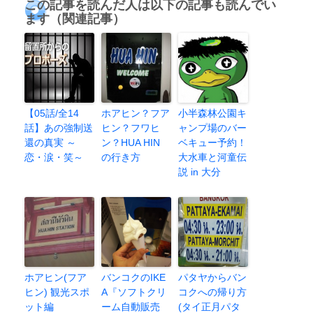
この記事を読んだ人は以下の記事も読んでい
ます（関連記事）
【05話/全14
ホアヒン？フア
小半森林公園キ
話】あの強制送
ヒン？フワヒ
ャンプ場のバー
還の真実 ～
ン？HUA HIN
ベキュー予約！
恋・涙・笑～
の行き方
大水車と河童伝
説 in 大分
ホアヒン(フア
バンコクのIKE
パタヤからバン
ヒン) 観光スポ
A『ソフトクリ
コクへの帰り方
ット編
ーム自動販売
(タイ正月パタ