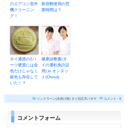
のエアコン室外
新宿郵便局の営
機クリーニン
業時間は？
グ！
タイ通貨の2バ
健康診断書(タ
ーツ硬貨には金
イの運転免許証
色だけじゃなく
用) in オンヌッ
銀色も存在して
ト(Onnut)
いた！？
ソンクラーン(水掛け祭)
タイ旧正月パタヤ
コメント：0
コメントフォーム