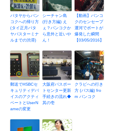
パタヤからバン
シーチャン島
【動画】バンコ
コクへの帰り方
(行き方編) え
クのセンセープ
(タイ正月パタ
ぇ？バンコクか
運河でボートが
ヤバスターミナ
ら意外と近いや
爆発した瞬間
ルまでの渋滞)
ん！
【03/05/2016】
郵送でHSBCセ
大阪府パスポー
クラビへの行き
キュリティデバ
トセンター更新
方 (バス編) fro
イスのアクティ
手続きの流れ◆
m バンコク
ベートとUserN
其の壱
ameの変更