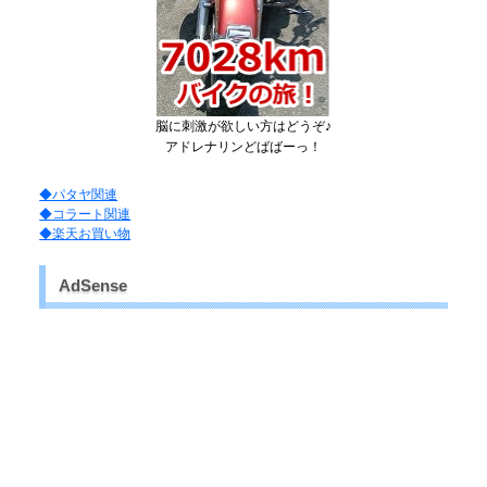
脳に刺激が欲しい方はどうぞ♪
アドレナリンどばばーっ！
◆パタヤ関連
◆コラート関連
◆楽天お買い物
AdSense