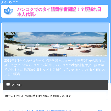
タイ バンコク
バンコクでのタイ語留学奮闘記！？頑張れ日
本人代表♪
2011年3月全くのゼロからタイ語学習をスタート！同年9月から現在に
至ってはタイのバンコクに滞在中。バンコクの生活情報やタイ語留学
でのおすすめ勉強法や教材などをご紹介していきます。by タイ在住わ
らしべ長者
MENU
ホーム
»
わらしべの日常
» iPhone5 in MBK バンコク