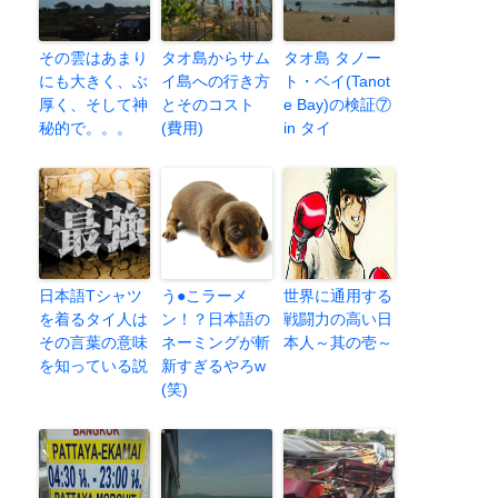
その雲はあまり
タオ島からサム
タオ島 タノー
にも大きく、ぶ
イ島への行き方
ト・ベイ(Tanot
厚く、そして神
とそのコスト
e Bay)の検証⑦
秘的で。。。
(費用)
in タイ
日本語Tシャツ
う●こラーメ
世界に通用する
を着るタイ人は
ン！？日本語の
戦闘力の高い日
その言葉の意味
ネーミングが斬
本人～其の壱～
を知っている説
新すぎるやろw
(笑)