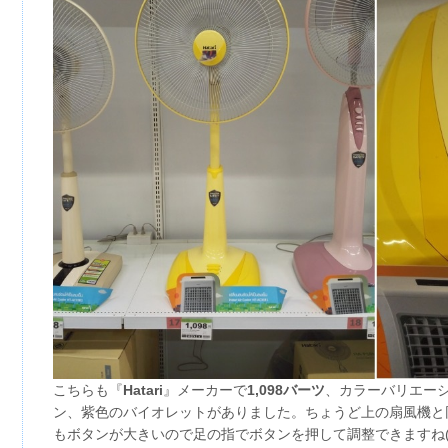
こちらも『
Hatari
』メーカーで
1,098バーツ
、カラーバリエー
ン、紫色のバイオレットがありました。ちょうど上の扇風機と
もボタンが大きいので足の指でボタンを押して調整できますね( *