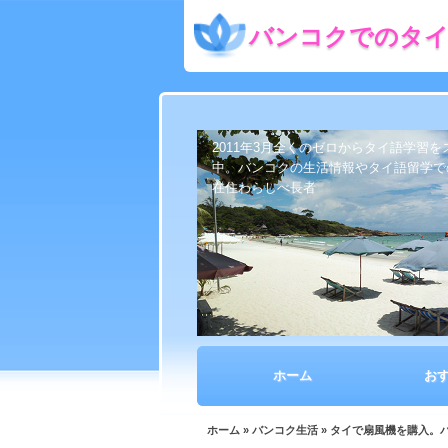
バンコクでのタイ
2011年3月全くのゼロからタイ語学習
中。バンコクの生活情報やタイ語留学で
在住わらしべ長者
ホーム
お
ホーム
»
バンコク生活
» タイで扇風機を購入。