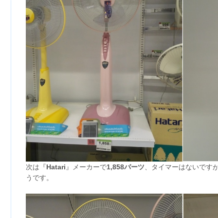
次は『
Hatari
』メーカーで
1,858バーツ
、タイマーはないです
うです。