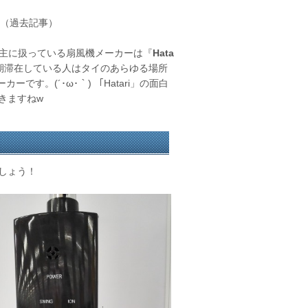
（過去記事）
。主に扱っている扇風機メーカーは『
Hata
期滞在している人はタイのあらゆる場所
す。(´･ω･｀) 「Hatari」の面白
きますねw
しょう！