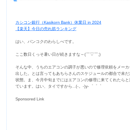
カシコン銀行（Kasikorn Bank）休業日 in 2024
【楽天】今日の売れ筋ランキング
はい、バンコクのわらしべです。
ここ数日くっそ暑い日が続きますな～(￣▽￣;)
そんな中、うちのエアコンの調子が悪いので修理依頼をメーカ
出した。とは言ってもあちらさんのスケジュールの都合で未だ
状態。ま、今月中旬までにはエアコンの修理に来てくれたらと
ています。はい、タイですから...(-。-)y-゜゜゜
Sponsored Link