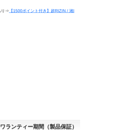
ト付き】超RIZIN / 湘南美容クリニック presents RIZIN.38
ワランティー期間（製品保証）