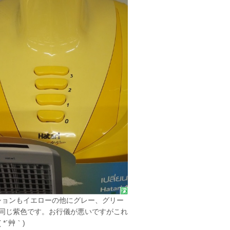
ションもイエローの他にグレー、グリー
同じ紫色です。お行儀が悪いですがこれ
´艸｀)