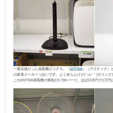
一番高価だった扇風機がコチラ。『
ASTINA
』（アスティナ）
の家電メーカーっぽいです。よく知らんけど(´･ω･｀)※リン
このASTINA扇風機の価格が2,790バーツ、ほぼ日本円で1