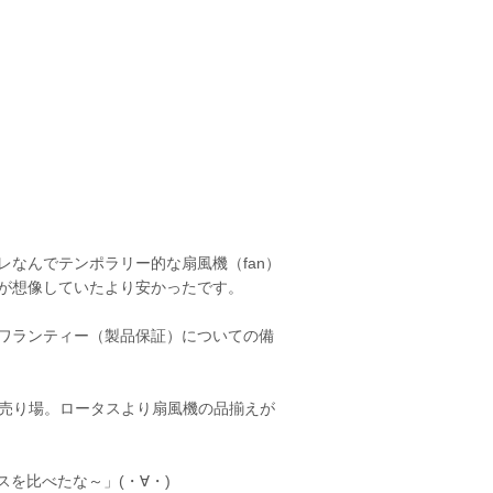
なんでテンポラリー的な扇風機（fan）
が想像していたより安かったです。
ワランティー（製品保証）についての備
電売り場。ロータスより扇風機の品揃えが
スを比べたな～」(・∀・)