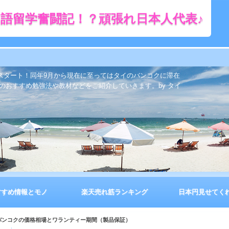
語留学奮闘記！？頑張れ日本人代表♪
をスタート！同年9月から現在に至ってはタイのバンコクに滞在
のおすすめ勉強法や教材などをご紹介していきます。by タイ
すすめ情報とモノ
楽天売れ筋ランキング
日本円見せてく
バンコクの価格相場とワランティー期間（製品保証）