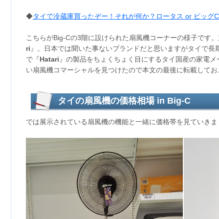
◆
タイで冷蔵庫買ったぞー！それが何か？ロータス or ビッグC
こちらがBig-Cの3階に設けられた扇風機コーナーの様子です
ri
』。日本では聞いた事ないブランドだと思いますがタイで長
で『
Hatari
』の製品をちょくちょく目にするタイ国産の家電メーカーで
い扇風機コマーシャルを見つけたので本文の最後に転載してお
タイの扇風機の価格相場 in Big-C
では展示されている扇風機の機能と一緒に価格帯を見ていきま