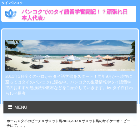
タイ バンコク
バンコクでのタイ語留学奮闘記！？頑張れ日
本人代表♪
2011年3月全くのゼロからタイ語学習をスタート！同年9月から現在に
至ってはタイのバンコクに滞在中。バンコクの生活情報やタイ語留学
でのおすすめ勉強法や教材などをご紹介していきます。by タイ在住わ
らしべ長者
MENU
ホーム
»
タイのビーチ
»
サメット島2013,2012
» サメット島のサイケーオ・ビー
チにて。。。