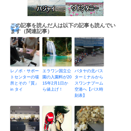
この記事を読んだ人は以下の記事も読んでい
ます（関連記事）
レノボ・サポー
エラワン国立公
パタヤの北バス
トセンターの場
園の入園料が20
ターミナルから
所とその『質』
15年2月1日か
スワンナプーム
in タイ
ら値上げ！
空港へ【バス時
刻表】