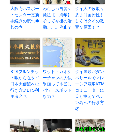
大阪府パスポー
わらしべ自警団
タイ人の段取り
トセンター更新
発足【１周年】
悪さは国民性も
手続きの流れ◆
そして今後の活
しくはタイの教
其の壱
動。。。停止？
育が原因！？
BTSプルンチッ
ワット・カオシ
タイ国鉄パダン
ト駅から在タイ
ーチャンの大仏
ベサールでマレ
日本大使館への
壁画って本当に
ーシア電車KTM
行き方※BTS利
パワースポット
コミューターに
用者必見！
なの？
乗り換えてペナ
ン島への行き方
②