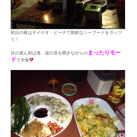
初日の夜はサイケオ・ビーチで新鮮なシーフードをガッツ
リ！
まったりモー
目の真ん前は海、波の音を聞きながらの
ド
で夕食