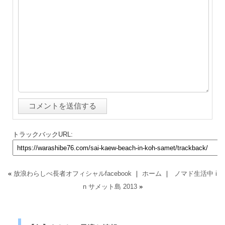
トラックバックURL:
«
放浪わらしべ長者オフィシャルfacebook
｜
ホーム
｜
ノマド生活中 i
n サメット島 2013
»