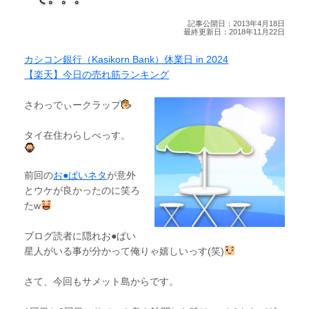
記事公開日：2013年4月18日
最終更新日：2018年11月22日
カシコン銀行（Kasikorn Bank）休業日 in 2024
【楽天】今日の売れ筋ランキング
さわっでぃークラップ
タイ在住わらしべっす。
前回の
お●ぱいネタ
が意外
とウケが良かったのに笑ろ
たw
ブログ読者に隠れお●ぱい
星人がいる事が分かって俺りゃ嬉しいっす(笑)
さて、今回もサメット島からです。