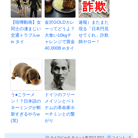
【喧嘩動画】女
金沢GOLDカレ
速報）またまた
同士の凄まじい
ーってどうよ？
現る「日本円見
交通トラブルw
大食い10kgチ
せてくれ」詐欺
in タイ
ャレンジで賞金
師ヤロー！
40,000B inタイ
う●こラーメ
ドイツのフリー
ン！？日本語の
メイソンとベト
ネーミングが斬
ナムの革命家ホ
新すぎるやろw
ーチミンとの繋
(笑)
がり
タイのビーチ
サメット島2013,2012
コメント：0