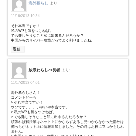
海外暮らし
より:
11/16/2013 10:34
それ本当ですか！
私のWPも気をつけねば。
でも難しそうなこと私に出来るんだろうか？
中国からのサイバー攻撃だってよく判りましたね。
返信
放浪わらしべ長者
より:
11/17/2013 04:01
海外暮らしさん！
コメントどーも
> それ本当ですか！
ウソです。。。いやいや本当です。
> 私のWPも気をつけねば。
> でも難しそうなこと私に出来るんだろうか？
頑張れば解決策はネット上にかならずあるし見つからなかった部分は
俺っちがネット上に情報追加しました。その時はお役に立つかもしれ
ません。