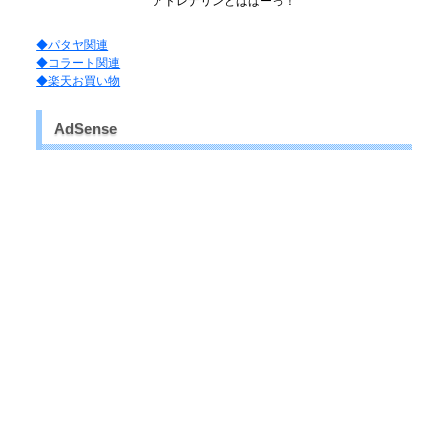
アドレナリンどばばーっ！
◆パタヤ関連
◆コラート関連
◆楽天お買い物
AdSense