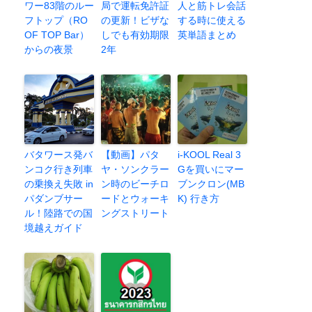
ワー83階のルー
局で運転免許証
人と筋トレ会話
フトップ（RO
の更新！ビザな
する時に使える
OF TOP Bar）
しでも有効期限
英単語まとめ
からの夜景
2年
バタワース発バ
【動画】パタ
i-KOOL Real 3
ンコク行き列車
ヤ・ソンクラー
Gを買いにマー
の乗換え失敗 in
ン時のビーチロ
ブンクロン(MB
パダンブサー
ードとウォーキ
K) 行き方
ル！陸路での国
ングストリート
境越えガイド