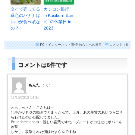
タイで売ってる
カシコン銀行
緑色のバナナは
（Kasikorn Ban
いつが食べ頃な
k）の休業日 in
の？
2023
PC・インターネット事情
わらしべの日常
コメント：6
コメントは6件です
もんた
より:
11/15/2013 14:35
わらしべさん こんちは～
記事がＵＦＯの動画でとまったんで、正直、あの星雲のあいつらにさ
らわれたのか心配してました。
Brute force attack 難しい言葉ですね ブルートが力任せにポパイを
攻撃
しかし、攻撃された側はたまらんですね