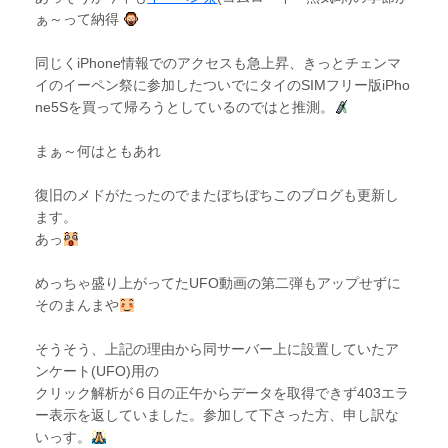
ぁ～って納得
同じくiPhone情報でのアクセスも急上昇、きっとチェンマ
イのイーペン祭に参加したついでにタイのSIMフリー版iPho
ne5Sを買って帰ろうとしているのではと推測。
まぁ～何はともあれ
復旧のメドがたったのでまたぼちぼちこのブログも更新し
ます。
あっ
めっちゃ盛り上がってたUFO動画の第二弾もアップせずに
そのまんまや
そうそう、上記の理由から同サーバー上に設置していたア
ンケート(UFO)用の
クリック解析が６日の正午からデータを取得できず403エラ
ー表示を返していました。参加して下さった方、申し訳な
いっす。