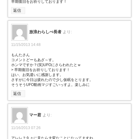
早期復旧をお祈りしております！
返信
放浪わらしべ長者
より:
11/15/2013 14:48
もんたさん
コメントどーもあざ～す。
ホンマですか？(笑)UFOにさらわれたとｗ
> 早期復旧をお祈りしております！
はい、お気遣いに感謝します。
さすがに今日は疲れたので少し仮眠をとります。
そうそうUFO動画マジすごいっすよ。楽しみに
返信
マー君
より:
11/16/2013 07:26
アレレ？久々に見たら大変なことになってますね。