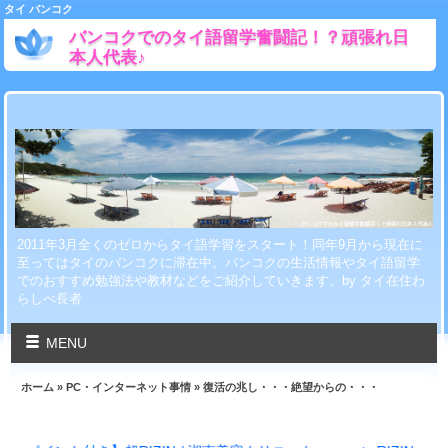
タイ バンコク
バンコクでのタイ語留学奮闘記！？頑張れ日
本人代表♪
2011年3月全くのゼロからタイ語学習をスタート！同年9月から現在に
至ってはタイのバンコクに滞在中。バンコクの生活情報やタイ語留学
でのおすすめ勉強法や教材などをご紹介していきます。by タイ在住わ
らしべ長者
MENU
ホーム
»
PC・インターネット事情
» 復活の兆し・・・絶望からの・・・