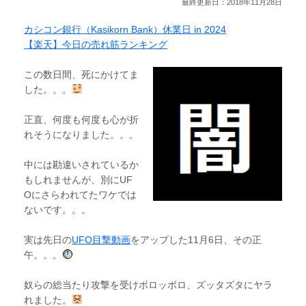
最終更新日：2018年11月28日
カシコン銀行（Kasikorn Bank）休業日 in 2024
【楽天】今日の売れ筋ランキング
この数日間、死にかけてま
した。。。
正直、何度も何度も心が折
れそうになりました。。。
中には勘違いされているか
もしれませんが、別にUF
Oにさらわれてたワケでは
ないです。。。
実は先日の
UFO目撃動画
をアップした11月6日、その正
午。。。
奴らの総当たり攻撃を受けボロッボロ、ズッタズタにヤラ
れました。