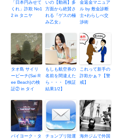
「日本円みせて
いの【動画】多
金返金マニュア
くれ」詐欺 No1
方面から絶賛さ
ル by 敷金診断
2 in タニヤ
れる『ゲスの極
士+わらしべ交
み乙女』
渉術
タオ島 サイリ
もしも航空券の
これって新手の
ービーチ(Sai R
名前を間違えた
詐欺かぁ？【警
ee Beach)の検
ら・・・【検証
戒】
証② in タイ
結果1/2】
バイヨーク・タ
チョンブリ陸運
海外ジムで外国