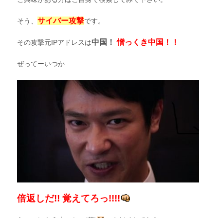
サイバー攻撃
そう、
です。
中国！
憎っくき中国！！
その攻撃元IPアドレスは
ぜってーいつか
倍返しだ!! 覚えてろっ!!!!