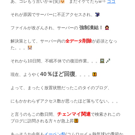
あ、コレもう古いかｗ(笑)
まだイケてたらw⇒
ココ
それが原因でサーバーに不正アクセスされ、
強制凍結！
ファイルが改ざんされ、サーバーの
削除
解決策として、サーバー内の
全データ
が必須となっ
た。。。
それから10日間、不眠不休での復旧作業。。。
40％ほど回復
現在、ようやく
。。。。
よって、まったく放置状態だったこのタイのブログ、
にもかかわらずアクセス数が思ったほど落ちてない。。。
チェンマイ関連
と言うのもこの数日間、
で検索されこの
ブログに訪問される方々が急上昇
あっそうか今年も
イーペン祭
(コムローイ＝熱気球)の季節か