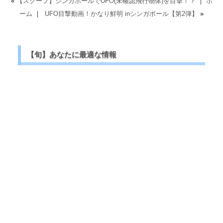
«
【スクープ】シンガポールでUFO(未確認飛行物体)を目撃！？
｜
ホ
ーム
｜
UFO目撃動画！かなり鮮明 inシンガポール【第2弾】
»
【旬】あなたに最適な情報