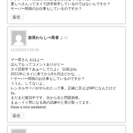
藁しべさんってタイで語学留学しているのではないんですか？
サーバー関係のお仕事もしているのですか？
返信
放浪わらしべ長者
より:
11/16/2013 08:48
マー君さん おはよー
ほんでもってコメントありがとー
タイ語留学？あぁーしてたよ♪ 以前はね
2011年にタイに来てから9カ月ほどかな。。
> サーバー関係のお仕事もしているのですか？
ううん、してないよ。
レンタルサーバがやられたって事。正確に言えばWPになんだけど
ね。
まだまだ復旧中です。次から次と問題勃発。
まぁ～イイ男になる為の試練やと受け取ってます。
Have a nice weekend.
返信