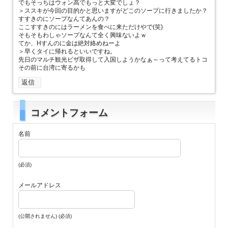
でもそっちはウォン高でもっと大変でしょ？
＞ススキが今回の目的かと思いますがどこのソープに行きましたか？
すすきのにソープなんてあんの？
ここすすきのにはラーメンを食べに来ただけやで(笑)
そもそもわしゃソープなんて全く興味ないよｗ
てか、Hすんのに金は絶対絡めねーよ
＞早くタイに帰れるといいですね。
先日のマルチ観光ビザ取得して入国しようかなぁ～って考えてるトコ
その前に台湾に寄るかも
返信
コメントフォーム
名前
(必須)
メールアドレス
(公開されません) (必須)