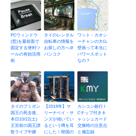
PCウィンドウ
タイのレンタル
ワット・カオシ
(窓)を最前面で
自転車の情報を
ーチャンの大仏
固定する便利ツ
お探しの方へ＠
壁画って本当に
ールの有効活用
バンコク
パワースポット
術
なの？
タイのプミポン
【2018年】マ
カシコン銀行 I
国王の死去後、
リーナベイ・サ
Cチップ付きキ
本日10/22(土)
ンズが傾いてい
ャッシュカード
王宮前の国王讃
るという噂を耳
交換時の注意点
歌ライブ中継
にした！韓国の
と備忘録