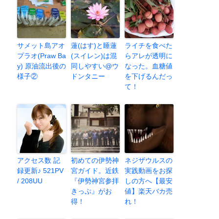
サメット島アオ
蓮(はす)と睡蓮
ライチを食べた
プラオ(Praw Ba
(スイレン)は混
らアレが透明に
y) 原油流出後の
同しやすい@ウ
なった。血糖値
様子②
ドンタニー
を下げるんだっ
て！
アクセス数 記
初めての伊勢神
ネジザウルスの
録更新♪ 521PV
宮ガイド。近鉄
実践動画をお探
/ 208UU
『伊勢神宮参拝
しの方へ【最安
きっぷ』がお
値】楽天バカ売
得！
れ！