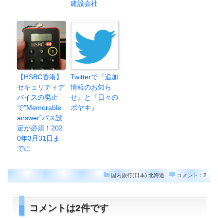
建設会社
【HSBC香港】
Twitterで『追加
セキュリティデ
情報のお知ら
バイスの廃止
せ』と『日々の
で”Memorable
ボヤキ』
answer”パス設
定が必須！202
0年3月31日ま
でに
国内旅行(日本)
北海道
コメント：2
コメントは2件です