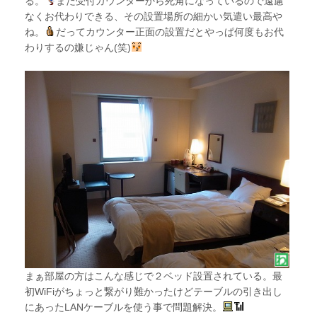
る。
また受付カウンターから死角になっているので遠慮
なくお代わりできる、その設置場所の細かい気遣い最高や
ね。
だってカウンター正面の設置だとやっぱ何度もお代
わりするの嫌じゃん(笑)
まぁ部屋の方はこんな感じで２ベッド設置されている。最
初WiFiがちょっと繋がり難かったけどテーブルの引き出し
にあったLANケーブルを使う事で問題解決。