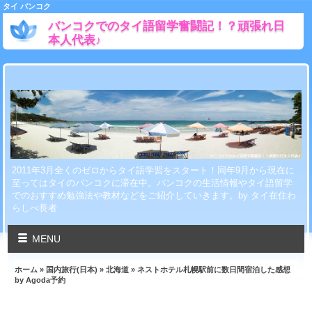
タイ バンコク
バンコクでのタイ語留学奮闘記！？頑張れ日
本人代表♪
2011年3月全くのゼロからタイ語学習をスタート！同年9月から現在に
至ってはタイのバンコクに滞在中。バンコクの生活情報やタイ語留学
でのおすすめ勉強法や教材などをご紹介していきます。by タイ在住わ
らしべ長者
MENU
ホーム
»
国内旅行(日本)
»
北海道
» ネストホテル札幌駅前に数日間宿泊した感想
by Agoda予約