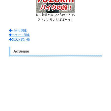
脳に刺激が欲しい方はどうぞ♪
アドレナリンどばばーっ！
◆パタヤ関連
◆コラート関連
◆楽天お買い物
AdSense