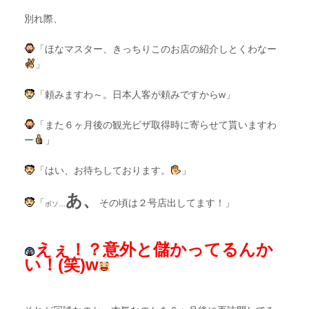
別れ際、
「ほなマスター、きっちりこのお店の紹介しとくわなー
」
「頼みますわ～。日本人客が頼みですからw」
「また６ヶ月後の観光ビザ取得時に寄らせて貰いますわ
ー
」
「はい、お待ちしております。
」
あ、
「
その頃は２号店出してます！」
ボソ…
えぇ！？意外と儲かってるんか
い！(笑)w