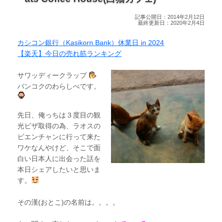
記事公開日：2014年2月12日
最終更新日：2020年2月4日
カシコン銀行（Kasikorn Bank）休業日 in 2024
【楽天】今日の売れ筋ランキング
サワッディークラップ
バンコクのわらしべです。
先日、俺っちは３度目の観
光ビザ取得の為、ラオスの
ビエンチャンに行って来た
ワケなんやけど、そこで面
白い日本人に出会った話を
本日シェアしたいと思いま
す。
その漢(おとこ)の名前は。。。。