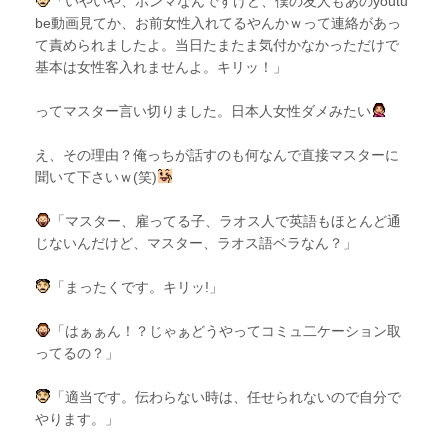
「いやいや、ホンマなんですけど、僕の友人もあのyoutu
be動画見てか、お前女性入れてるやんかｗって連絡があっ
て責められましたよ。当日たまたま気付かなかっただけで
基本は女性客入れませんよ。キリッ！」
ってマスター言い切りました。日本人女性ダメみたい
え、その理由？俺っちが話すのも何なんで直接マスターに
聞いて下さいｗ(笑)
「マスター、雇ってる子、ラオス人で英語もほとんど通
じないんだけど、マスター、ラオス語ベラなん？」
「まったくです。キリッ!」
「はぁぁん！？じゃぁどうやってコミュ二ケーション取
ってるの？」
「適当です。伝わらない時は、任せられないので自分で
やります。」