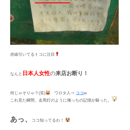
赤線引いてるトコに注目
日本人女性
の
来店お断り！
なんと
何じゃそりゃ？(笑)
ワロタ人⇒
ココ
w
これ見た瞬間、走馬灯のように俺っちの記憶が蘇った。
あっ、
ココ知ってるわ！