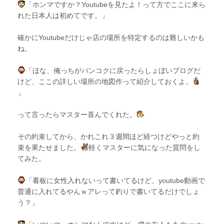
「ホンマですか？Youtubeを見たよ！って方でここに来ら
れた日本人は初めてです。」
確かにYoutubeだけじゃ店の場所を特定するのは難しいかも
ね。
「ほな、俺っちがバンコクに戻ったらしょぼいブログだ
けど、ここの詳しい場所の地図作って紹介しておくよ。
」
って言ったらマスター喜んでくれた。
その約束してから、かれこれ３週間ほど経つけどやっと約
束を果たせました。
軽くマスターに気になった質問をし
てみた。
「看板に女性入れないって書いてるけど、youtube動画で
普通に入れてるやんｗアレって釣りで書いてるだけでしょ
う？」