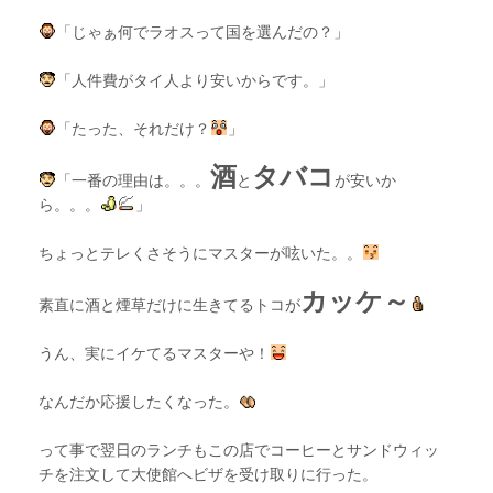
「じゃぁ何でラオスって国を選んだの？」
「人件費がタイ人より安いからです。」
「たった、それだけ？
」
酒
タバコ
「一番の理由は。。。
と
が安いか
ら。。。
」
ちょっとテレくさそうにマスターが呟いた。。
カッケ～
素直に酒と煙草だけに生きてるトコが
うん、実にイケてるマスターや！
なんだか応援したくなった。
って事で翌日のランチもこの店でコーヒーとサンドウィッ
チを注文して大使館へビザを受け取りに行った。