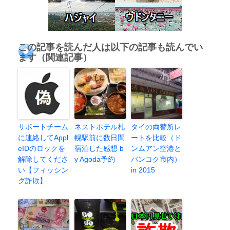
この記事を読んだ人は以下の記事も読んでい
ます（関連記事）
サポートチーム
ネストホテル札
タイの両替所レ
に連絡してAppl
幌駅前に数日間
ートを比較（ド
eIDのロックを
宿泊した感想 b
ンムアン空港と
解除してくださ
y Agoda予約
バンコク市内）
い【フィッシン
in 2015
グ詐欺】