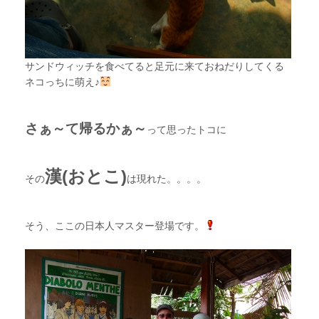
サンドウィッチを食べてると足元に来ておねだりしてくる
ネコっちに萌え♪
さぁ～て帰るかぁ～
って思ったトコに
漢(おとこ)
その
は現れた。。。。
そう、ここの日本人マスター登場です。