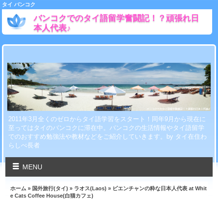
タイ バンコク
バンコクでのタイ語留学奮闘記！？頑張れ日
本人代表♪
2011年3月全くのゼロからタイ語学習をスタート！同年9月から現在に
至ってはタイのバンコクに滞在中。バンコクの生活情報やタイ語留学
でのおすすめ勉強法や教材などをご紹介していきます。by タイ在住わ
らしべ長者
MENU
ホーム
»
国外旅行(タイ)
»
ラオス(Laos)
» ビエンチャンの粋な日本人代表 at Whit
e Cats Coffee House(白猫カフェ)