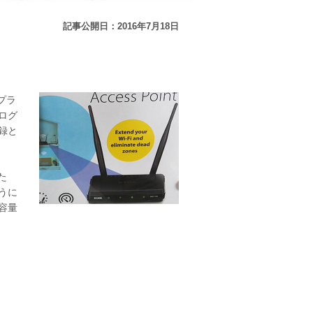
記事公開日：2016年7月18日
プラ
ログ
録と
た
うに
容量