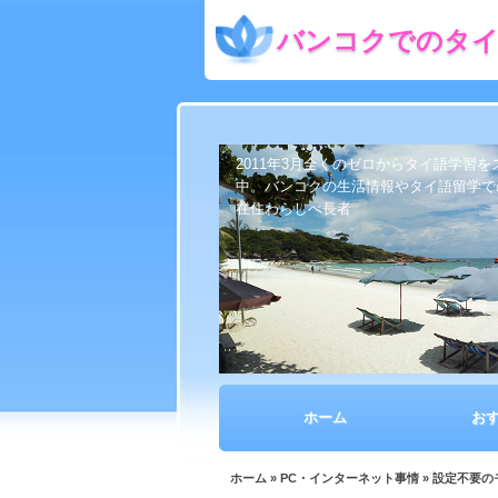
バンコクでのタイ
2011年3月全くのゼロからタイ語学習
中。バンコクの生活情報やタイ語留学で
在住わらしべ長者
ホーム
お
ホーム
»
PC・インターネット事情
» 設定不要の