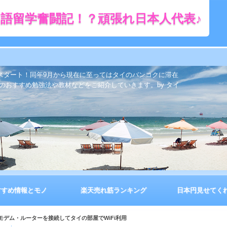
語留学奮闘記！？頑張れ日本人代表♪
をスタート！同年9月から現在に至ってはタイのバンコクに滞在
のおすすめ勉強法や教材などをご紹介していきます。by タイ
すすめ情報とモノ
楽天売れ筋ランキング
日本円見せてく
モデム・ルーターを接続してタイの部屋でWiFi利用