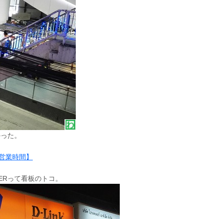
かった。
営業時間】
TERって看板のトコ。