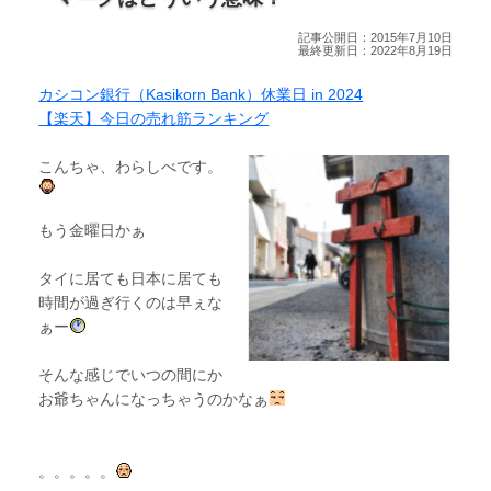
記事公開日：2015年7月10日
最終更新日：2022年8月19日
カシコン銀行（Kasikorn Bank）休業日 in 2024
【楽天】今日の売れ筋ランキング
こんちゃ、わらしべです。
もう金曜日かぁ
タイに居ても日本に居ても
時間が過ぎ行くのは早ぇな
ぁー
そんな感じでいつの間にか
お爺ちゃんになっちゃうのかなぁ
。。。。。