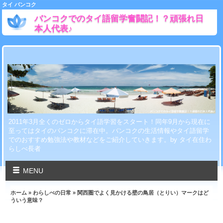
タイ バンコク
バンコクでのタイ語留学奮闘記！？頑張れ日
本人代表♪
2011年3月全くのゼロからタイ語学習をスタート！同年9月から現在に
至ってはタイのバンコクに滞在中。バンコクの生活情報やタイ語留学
でのおすすめ勉強法や教材などをご紹介していきます。by タイ在住わ
らしべ長者
MENU
ホーム
»
わらしべの日常
» 関西圏でよく見かける壁の鳥居（とりい）マークはど
ういう意味？