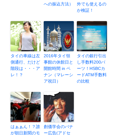
への振込方法）
外でも使えるの
か検証！
タイの車線は左
2016年タイ領
タイの銀行引出
側通行、だけど
事館の休館日と
し手数料200バ
階段は・・・ア
開館時間 in ペ
ーツ！HSBCカ
レ！？
ナン（マレーシ
ードATM手数料
ア祝日）
の比較
はぁぁん！？誰
創価学会のバナ
が朝日新聞のモ
ー広告(アドセ