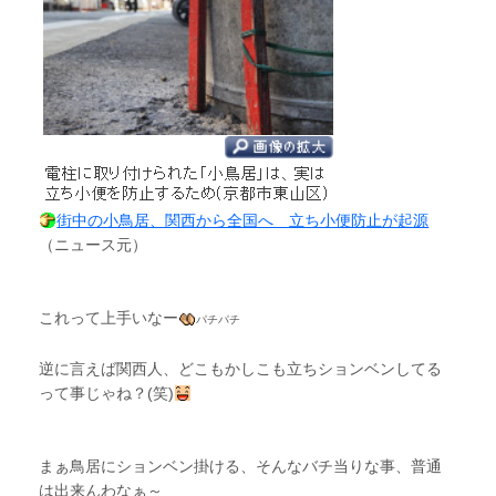
街中の小鳥居、関西から全国へ 立ち小便防止が起源
（ニュース元）
これって上手いなー
パチパチ
逆に言えば関西人、どこもかしこも立ちションベンしてる
って事じゃね？(笑)
まぁ鳥居にションベン掛ける、そんなバチ当りな事、普通
は出来んわなぁ～