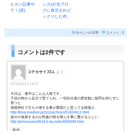
ヒカン記者や
ンス)が当ブロ
て！(笑)
グに表示されビ
ックリした件。
わらしべの日常
コメント：2
コメントは2件です
コテカサイズLL
より:
07/10/2015 18:27
今日は、連中はこんな人格です。
子供の時から反日で育てられ、一切自分達の歴史観に疑問を持たずに
育つと
靖国神社で立ち小便する事が愛国だと思ってる韓国人
http://blog.livedoor.jp/zzcj/archives/51824611.html
放火や放尿するのが民族の恨を晴らす事に繋がるらしい
http://primouomo0618.ti-da.net/e4856096.html
返信