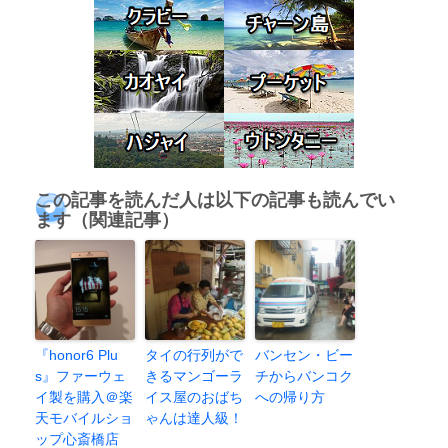
この記事を読んだ人は以下の記事も読んでい
ます（関連記事）
『honor6 Plu
タイの行列がで
バンセン・ビー
s』ファーウェ
きるマンゴーラ
チからバンコク
イ製を購入＠楽
イス屋のおばち
への帰り方
天モバイルショ
ゃんは達人級！
ップ心斎橋店