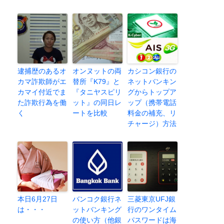
逮捕歴のあるオ
オンヌットの両
カシコン銀行の
カマ詐欺師がエ
替所『K79』と
ネットバンキン
カマイ付近でま
『タニヤスピリ
グからトップア
た詐欺行為を働
ット』の同日レ
ップ（携帯電話
く
ートを比較
料金の補充、リ
チャージ）方法
本日6月27日
バンコク銀行ネ
三菱東京UFJ銀
は・・・
ットバンキング
行のワンタイム
の使い方（他銀
パスワードは海