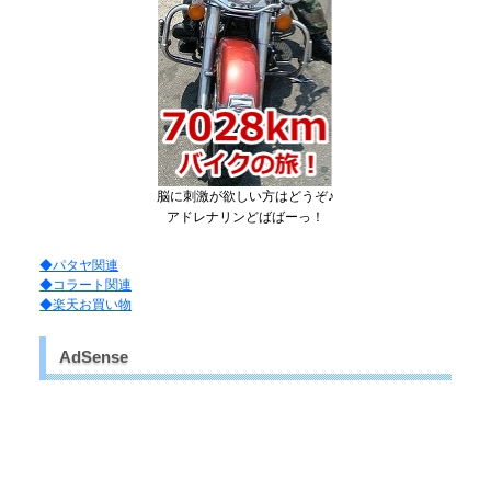
脳に刺激が欲しい方はどうぞ♪
アドレナリンどばばーっ！
◆パタヤ関連
◆コラート関連
◆楽天お買い物
AdSense