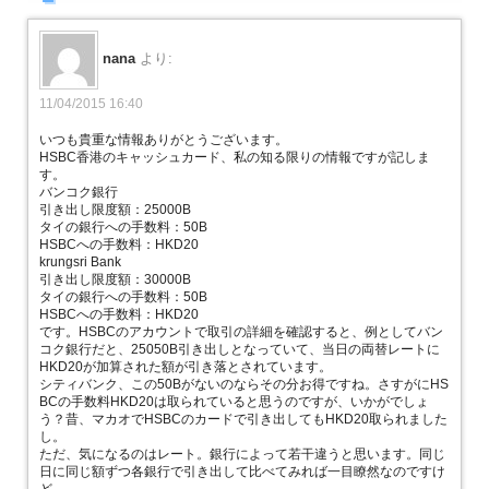
nana
より:
11/04/2015 16:40
いつも貴重な情報ありがとうございます。
HSBC香港のキャッシュカード、私の知る限りの情報ですが記しま
す。
バンコク銀行
引き出し限度額：25000B
タイの銀行への手数料：50B
HSBCへの手数料：HKD20
krungsri Bank
引き出し限度額：30000B
タイの銀行への手数料：50B
HSBCへの手数料：HKD20
です。HSBCのアカウントで取引の詳細を確認すると、例としてバン
コク銀行だと、25050B引き出しとなっていて、当日の両替レートに
HKD20が加算された額が引き落とされています。
シティバンク、この50Bがないのならその分お得ですね。さすがにHS
BCの手数料HKD20は取られていると思うのですが、いかがでしょ
う？昔、マカオでHSBCのカードで引き出してもHKD20取られました
し。
ただ、気になるのはレート。銀行によって若干違うと思います。同じ
日に同じ額ずつ各銀行で引き出して比べてみれば一目瞭然なのですけ