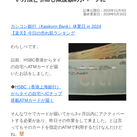
記事公開日：2015年11月4日
最終更新日：2018年5月16日
カシコン銀行（Kasikorn Bank）休業日 in 2024
【楽天】今日の売れ筋ランキング
わらしべです。
以前、HSBC香港からタイ
の自宅へATMカードが届
いたお話をしました。
◆
HSBC（香港上海銀行）
からタイの自宅へICチップ
搭載ATMカードが届く
そんなワケでカードが届いてから3ヶ月以内にアクティベー
トする必要があり、昨日その作業をして来ました。とは言
ってもそのカードを指定のATMで利用するだけなんだけど
ね。