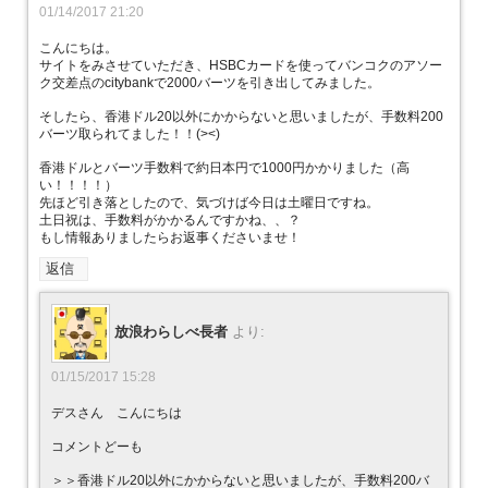
01/14/2017 21:20
こんにちは。
サイトをみさせていただき、HSBCカードを使ってバンコクのアソー
ク交差点のcitybankで2000バーツを引き出してみました。
そしたら、香港ドル20以外にかからないと思いましたが、手数料200
バーツ取られてました！！(><)
香港ドルとバーツ手数料で約日本円で1000円かかりました（高
い！！！！）
先ほど引き落としたので、気づけば今日は土曜日ですね。
土日祝は、手数料がかかるんですかね、、？
もし情報ありましたらお返事くださいませ！
返信
放浪わらしべ長者
より:
01/15/2017 15:28
デスさん こんにちは
コメントどーも
＞＞香港ドル20以外にかからないと思いましたが、手数料200バ