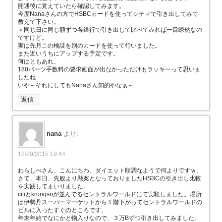
開通後に覚えていたら確認してみます。
今度Nanaさんの方でHSBCカードを使ってシティで引き出してみて
教えて下さい。
＞同じ日に同じ額ずつ各銀行で引き出して比べてみれば一目瞭然なの
ですけど。
実は先月この検証を別のカードを使って行いました。
また近いうちにアップする予定です。
何はともあれ、
180バーツ手数料の要求画面が出なかっただけもラッキーって思いま
したね
いや～それにしてもNanaさん知的やなぁ～
返信
nana
より:
12/29/2015 19:44
わらしべさん、こんにちわ。ダイエット順調なようで何よりですｗ。
さて、本日、先般より懸案となっておりましたHSBCの引き出し比較
を実践してまいりました。
citiとkrungsriが並んでるセントラルワールドにて実験しました。場所
は伊勢丹スーパーマーケットから１階下がってセントラルワールドの
ビルに入ったすぐのところです。
年末年始でなにかと物入りなので、３万Bずつ引き出してみました。