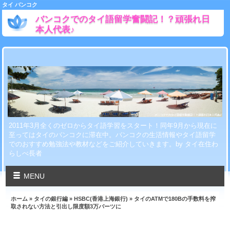
タイ バンコク
バンコクでのタイ語留学奮闘記！？頑張れ日
本人代表♪
2011年3月全くのゼロからタイ語学習をスタート！同年9月から現在に
至ってはタイのバンコクに滞在中。バンコクの生活情報やタイ語留学
でのおすすめ勉強法や教材などをご紹介していきます。by タイ在住わ
らしべ長者
MENU
ホーム
»
タイの銀行編
»
HSBC(香港上海銀行)
» タイのATMで180Bの手数料を搾
取されない方法と引出し限度額3万バーツに