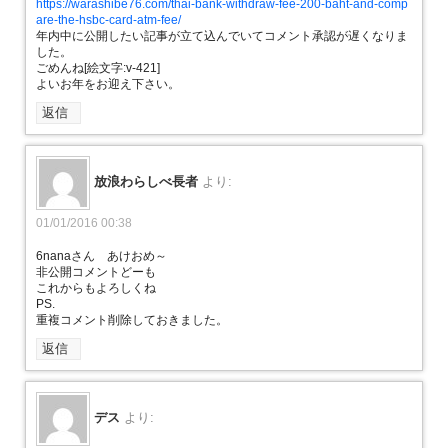
https://warashibe76.com/thai-bank-withdraw-fee-200-baht-and-comp
are-the-hsbc-card-atm-fee/
年内中に公開したい記事が立て込んでいてコメント承認が遅くなりま
した。
ごめんね[絵文字:v-421]
よいお年をお迎え下さい。
返信
放浪わらしべ長者
より:
01/01/2016 00:38
6nanaさん あけおめ～
非公開コメントどーも
これからもよろしくね
PS.
重複コメント削除しておきました。
返信
デス
より: