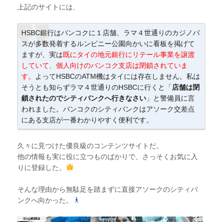
上記のサイトには、
HSBC銀行はバンコクに１店舗、ラマ４世通りのカジノバ
スが多数発着するルンピニー公園向かいに看板を掲げて
ますが、実は
既にタイの地元銀行にリテール事業を譲渡
していて、個人向けのバンコク支店は閉鎖されていま
す。
よってHSBCのATM機はタイには存在しません。私は
そうとも知らずラマ４世通りのHSBCに行くと「
店舗は閉
鎖されたのでシティバンクへ行きなさい
」と警備員に言
われました。バンコクのシティバンクはアソーク交差点
にある支店が一番わかりやすく便利です。
久々に見つけた優良級のコンテンツサイトだ。
他の情報も実に役に立つものばかりで、さっそくお気に入
りに登録した。
そんな理由から無駄足を踏まずに直接アソークのシティバ
ンクへ向かった。