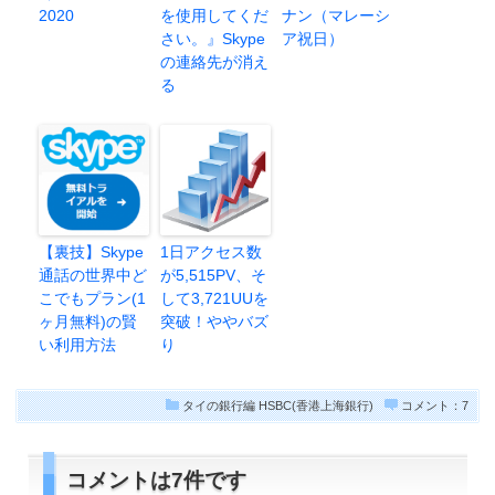
2020
を使用してくだ
ナン（マレーシ
さい。』Skype
ア祝日）
の連絡先が消え
る
【裏技】Skype
1日アクセス数
通話の世界中ど
が5,515PV、そ
こでもプラン(1
して3,721UUを
ヶ月無料)の賢
突破！ややバズ
い利用方法
り
タイの銀行編
HSBC(香港上海銀行)
コメント：7
コメントは7件です