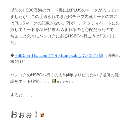
以前のHSBC香港のカード裏にはPLUSのマークが入ってい
ましたが、この度送られてきたICチップ内蔵カードの方に
はPLUSマークの記載がない。万が一、アクティベートに失
敗してカードをATMに飲み込まれるのも心配だったので、
ちょっと久々にバンコクにあるHSBCへ行こうと思いまし
た。
◆
HSBC in Thailand (タイ) Bangkok (バンコク) 編
（過去記
事2011）
バンコクのHSBCへ行くのも約4年ぶりだったので場所の確
認をネット検索。。。
カチャカチャ
すると。。。
おぉぉ！