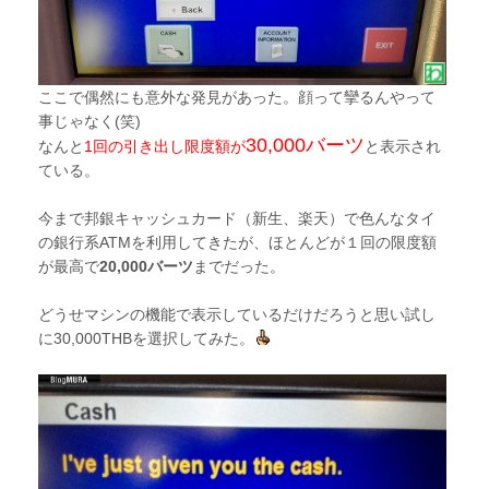
ここで偶然にも意外な発見があった。顔って攣るんやって
事じゃなく(笑)
30,000バーツ
なんと
1回の引き出し限度額が
と表示され
ている。
今まで邦銀キャッシュカード（新生、楽天）で色んなタイ
の銀行系ATMを利用してきたが、ほとんどが１回の限度額
が最高で
20,000バーツ
までだった。
どうせマシンの機能で表示しているだけだろうと思い試し
に30,000THBを選択してみた。