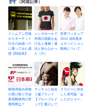
ます（関連記事）
ドンムアン空港
シンガポールで
世界フィギュア
からモーチット
外国の国旗をあ
2014 浅田真央
行きの始発バス
げると逮捕！違
エキシビション
に乗ってみた感
法と知らなかっ
動画について…
想【時刻表】
た（汗）
郵便局留め荷物
マッチョに似合
クラビーに存在
の受け取り方@
う服ブランド
した実写版「あ
新宿郵便局の営
【ブルーブルド
したのジョー」
業時間は？
ッグ】購入して