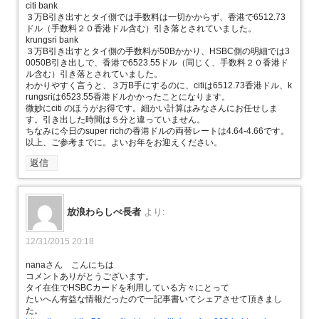
citi bank
３万B引き出すとタイ側では手数料は一切かからず、香港で6512.73
ドル（手数料２０香港ドル含む）引き落とされていました。
krungsri bank
３万B引き出すとタイ側の手数料が50Bかかり、HSBC側の明細では3
0050B引き出しで、香港で6523.55ドル（同じく、手数料２０香港ド
ル含む）引き落とされていました。
わかりやすく言うと、３万B手にするのに、citiは6512.73香港ドル、k
rungsriは6523.55香港ドルかかったことになります。
微妙にciti のほうがお得です。細かい計算はみなさんにお任せしま
す。引き出した時間は５分と違っていません。
ちなみに今日のsuper richの香港ドルの両替レートは4.64-4.66です。
以上、ご参考までに。よいお年をお迎えください。
返信
放浪わらしべ長者
より:
12/31/2015 20:18
nanaさん こんにちは
コメントありがとうございます。
タイ在住でHSBCカードを利用している方々にとって
たいへん有益な情報だったので一記事書いてシェアさせて頂きまし
た。