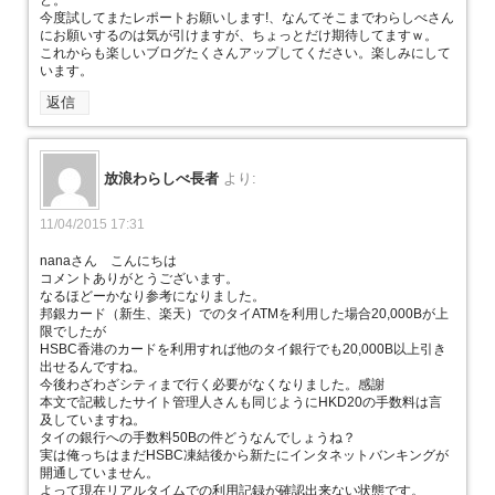
ど。
今度試してまたレポートお願いします!、なんてそこまでわらしべさん
にお願いするのは気が引けますが、ちょっとだけ期待してますｗ。
これからも楽しいブログたくさんアップしてください。楽しみにして
います。
返信
放浪わらしべ長者
より:
11/04/2015 17:31
nanaさん こんにちは
コメントありがとうございます。
なるほどーかなり参考になりました。
邦銀カード（新生、楽天）でのタイATMを利用した場合20,000Bが上
限でしたが
HSBC香港のカードを利用すれば他のタイ銀行でも20,000B以上引き
出せるんですね。
今後わざわざシティまで行く必要がなくなりました。感謝
本文で記載したサイト管理人さんも同じようにHKD20の手数料は言
及していますね。
タイの銀行への手数料50Bの件どうなんでしょうね？
実は俺っちはまだHSBC凍結後から新たにインタネットバンキングが
開通していません。
よって現在リアルタイムでの利用記録が確認出来ない状態です。