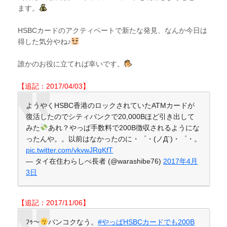
ます。
HSBCカードのアクティベートで新たな発見、なんか今日は
得した気分やね♪
誰かのお役に立てれば幸いです。
【追記：2017/04/03】
ようやくHSBC香港のロックされていたATMカードが
復活したのでシティバンクで20,000Bほど引き出して
みた
あれ？やっぱ手数料で200B徴収されるようにな
ったんや。。以前はなかったのに・゜・(ノД`)・゜・。
pic.twitter.com/vkvwJRqKfT
— タイ在住わらしべ長者 (@warashibe76)
2017年4月
3日
【追記：2017/11/06】
ﾌｩ～
バンコクなう。
#やっぱHSBCカードでも200B