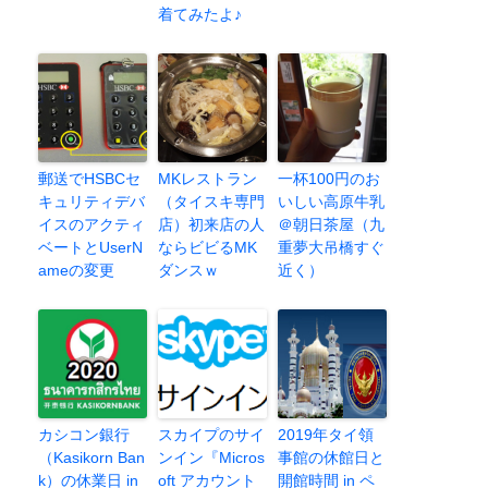
着てみたよ♪
郵送でHSBCセ
MKレストラン
一杯100円のお
キュリティデバ
（タイスキ専門
いしい高原牛乳
イスのアクティ
店）初来店の人
＠朝日茶屋（九
ベートとUserN
ならビビるMK
重夢大吊橋すぐ
ameの変更
ダンスｗ
近く）
カシコン銀行
スカイプのサイ
2019年タイ領
（Kasikorn Ban
ンイン『Micros
事館の休館日と
k）の休業日 in
oft アカウント
開館時間 in ペ