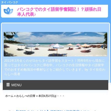
タイ バンコク
バンコクでのタイ語留学奮闘記！？頑張れ日
本人代表♪
2011年3月全くのゼロからタイ語学習をスタート！同年9月から現在に
至ってはタイのバンコクに滞在中。バンコクの生活情報やタイ語留学
でのおすすめ勉強法や教材などをご紹介していきます。by タイ在住わ
らしべ長者
MENU
ホーム
»
わらしべの日常
» 本日6月27日は・・・