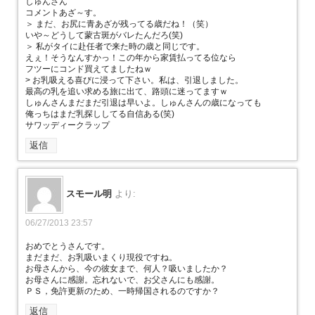
しゅんさん
コメントあざ～す。
＞ まだ、お尻に青あざが残ってる歳だね！（笑）
いや～どうして蒙古斑がバレたんだろ(笑)
＞ 私がタイに赴任者で来た時の歳と同じです。
えぇ！そうなんすかっ！この年から家賃払ってる位なら
フツーにコンド買えてましたねｗ
> お乳吸える喜びに浸って下さい。私は、引退しました。
最高の乳を追い求める旅に出て、路頭に迷ってますｗ
しゅんさんまだまだ引退は早いよ。しゅんさんの歳になっても
俺っちはまだ乳探ししてる自信ある(笑)
サワッディークラップ
返信
スモール明
より:
06/27/2013 23:57
おめでとうさんです。
まだまだ、お乳吸いまくり現役ですね。
お母さんから、今の彼女まで、何人？吸いましたか？
お母さんに感謝。忘れないで、お父さんにも感謝。
ＰＳ，免許更新のため、一時帰国されるのですか？
返信