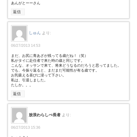
あんがとーーさん
返信
しゅん
より:
06/27/2013 14:53
まだ、お尻に青あざが残ってる歳だね！（笑）
私がタイに赴任者で来た時の歳と同じです。
こんな、オッサンで来て、将来どうなるのだろうと思ってました。
でも、今振り返ると、まだまだ可能性が有る歳です。
お乳吸える喜びに浸って下さい。
私は、引退しました。
たしか。。。
返信
放浪わらしべ長者
より:
06/27/2013 15:36