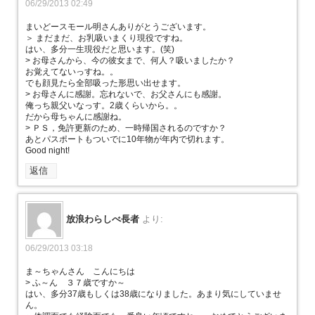
06/29/2013 02:49
まいどースモール明さんありがとうございます。
＞ まだまだ、お乳吸いまくり現役ですね。
はい、多分一生現役だと思います。(笑)
> お母さんから、今の彼女まで、何人？吸いましたか？
お覚えてないっすね。。
でも顔見たら全部吸った形思い出せます。
> お母さんに感謝。忘れないで、お父さんにも感謝。
俺っち親父いなっす。2歳くらいから。。
だから母ちゃんに感謝ね。
> ＰＳ，免許更新のため、一時帰国されるのですか？
あとパスポートもついでに10年物が年内で切れます。
Good night!
返信
放浪わらしべ長者
より:
06/29/2013 03:18
ま～ちゃんさん こんにちは
> ふ～ん ３７歳ですか～
はい、多分37歳もしくは38歳になりました。あまり気にしていませ
ん。