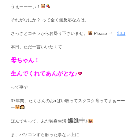
うぇーーーぃ！
それがなにか？ って全く無反応な方は、
さっさとコチラからお帰り下さいませ。
Please ⇒
出口
本日、ただ一言いいたくて
母ちゃん！
生んでくれてあんがとな♪
って事で
37年間、たくさんのお●ぱい吸ってスクスク育ってまぁーー
ー
爆進中♪
ほんでもって、未だ独身生活
ま、パソコンすら触った事ない上に