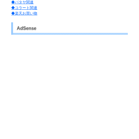
◆パタヤ関連
◆コラート関連
◆楽天お買い物
AdSense