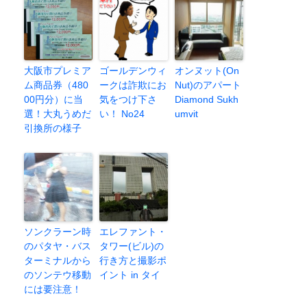
大阪市プレミア
ゴールデンウィ
オンヌット(On
ム商品券（480
ークは詐欺にお
Nut)のアパート
00円分）に当
気をつけ下さ
Diamond Sukh
選！大丸うめだ
い！ No24
umvit
引換所の様子
ソンクラーン時
エレファント・
のパタヤ・バス
タワー(ビル)の
ターミナルから
行き方と撮影ポ
のソンテウ移動
イント in タイ
には要注意！