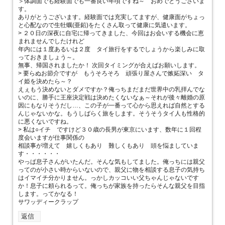
＞体調面でも経験面でも一番良い年頃ですね～ おめでとうございま
す。
ありがとうございます。経験面では充実してますが、健康面がちょっ
と心配なので生牡蠣(亜鉛)をたくさん取って健康に気遣います。
> ２０日の深夜に自宅に帰ってきました、今回はお会いする機会に恵
まれませんでしたけれど
年内には１度あるいは２度 タイ旅行をするでしょうから楽しみに取
っておきましょう～。
無事、帰国されましたか！ 次回タイミングが合えばお願いします。
> 要らぬお節介ですが もうそろそろ 頑張り屋さんで嫉妬深い タ
イ姫を決めたら～？
えぇもう決めないとダメですか？俺っちまだまだ世界中の乳拝んでな
いのに、勝手に王座決定戦は決めたくないなぁ～それが後々離婚の原
因にもなりそうだし…、この子が一番って心から思えれば自然とする
んじゃないかな。もうしばらく旅をします。そうそうタイ人も性格的
に悪くないですね。
> 私は○イチ ですけど３０歳の長男が東京にいます、数年に１回程
度会いますが仕事関係の
相談事が増えて 嬉しくもあり 難しくもあり 頭を悩ましていま
す・・・・・・
やっぱ息子さんがいたんだ。そんな気もしてました。俺っちには親父
ってのが小さい時からいないので、親父に物を相談する息子の気持ち
はイマイチ分かりません。っかしカッコいい父ちゃんじゃないです
か！息子に頼られるって。俺っちが家族を持ったらそんな親父を目指
します。ってかなる！
サワッディークラップ
返信