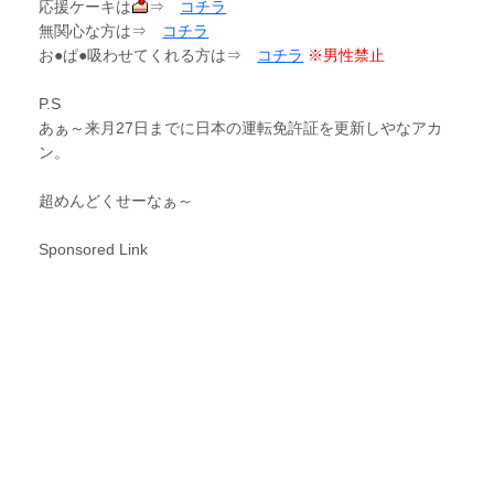
応援ケーキは
⇒
コチラ
無関心な方は⇒
コチラ
お●ぱ●吸わせてくれる方は⇒
コチラ
※男性禁止
P.S
あぁ～来月27日までに日本の運転免許証を更新しやなアカ
ン。
超めんどくせーなぁ～
Sponsored Link