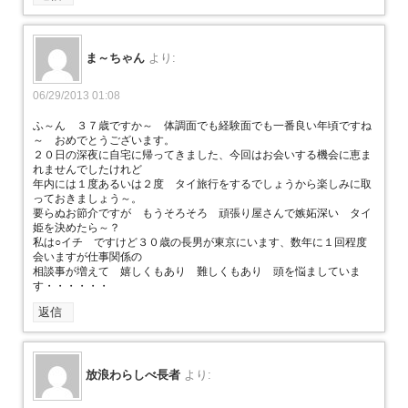
ま～ちゃん
より:
06/29/2013 01:08
ふ～ん ３７歳ですか～ 体調面でも経験面でも一番良い年頃ですね
～ おめでとうございます。
２０日の深夜に自宅に帰ってきました、今回はお会いする機会に恵ま
れませんでしたけれど
年内には１度あるいは２度 タイ旅行をするでしょうから楽しみに取
っておきましょう～。
要らぬお節介ですが もうそろそろ 頑張り屋さんで嫉妬深い タイ
姫を決めたら～？
私は○イチ ですけど３０歳の長男が東京にいます、数年に１回程度
会いますが仕事関係の
相談事が増えて 嬉しくもあり 難しくもあり 頭を悩ましていま
す・・・・・・
返信
放浪わらしべ長者
より: