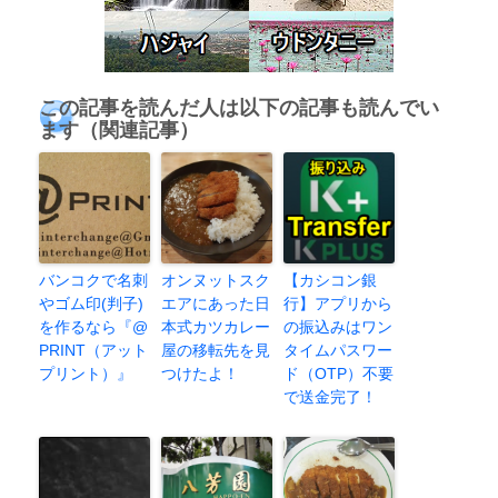
この記事を読んだ人は以下の記事も読んでい
ます（関連記事）
バンコクで名刺
オンヌットスク
【カシコン銀
やゴム印(判子)
エアにあった日
行】アプリから
を作るなら『@
本式カツカレー
の振込みはワン
PRINT（アット
屋の移転先を見
タイムパスワー
プリント）』
つけたよ！
ド（OTP）不要
で送金完了！