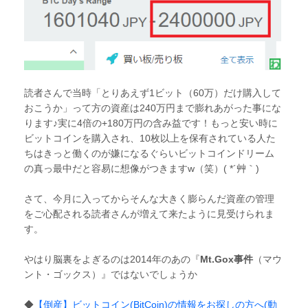
読者さんで当時「とりあえず1ビット（60万）だけ購入して
おこうか」って方の資産は240万円まで膨れあがった事にな
ります♪実に4倍の+180万円の含み益です！もっと安い時に
ビットコインを購入され、10枚以上を保有されている人た
ちはきっと働くのが嫌になるぐらいビットコインドリーム
の真っ最中だと容易に想像がつきますw（笑）( *´艸｀)
さて、今月に入ってからそんな大きく膨らんだ資産の管理
をご心配される読者さんが増えて来たように見受けられま
す。
やはり脳裏をよぎるのは2014年のあの『
Mt.Gox事件
（マウ
ント・ゴックス）』ではないでしょうか
◆
【倒産】ビットコイン(BitCoin)の情報をお探しの方へ(動