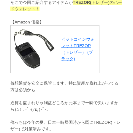
そこで今回ご紹介するアイテムが
TREZOR(
トレザー)のハー
ドウォレット！
【Amazon 価格】
ビットコインウォ
レットTREZOR
（トレザー） (ブ
ラック)
仮想通貨を安全に保管します。特に資産が膨れ上がってる
方は必須かも
通貨を盗まれりゃ利益どころか元本まで一瞬で失いますか
らね！｡･ﾟ･(ﾉД`)･ﾟ･｡
俺っちは今年の夏、日本一時帰国時から既にTREZOR(トレ
ザー)で対策済みです。