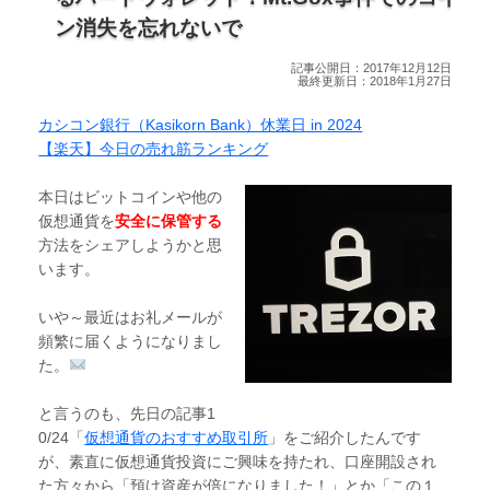
ン消失を忘れないで
記事公開日：2017年12月12日
最終更新日：2018年1月27日
カシコン銀行（Kasikorn Bank）休業日 in 2024
【楽天】今日の売れ筋ランキング
本日はビットコインや他の
仮想通貨を
安全に保管する
方法をシェアしようかと思
います。
いや～最近はお礼メールが
頻繁に届くようになりまし
た。
と言うのも、先日の記事1
0/24「
仮想通貨のおすすめ取引所
」をご紹介したんです
が、素直に仮想通貨投資にご興味を持たれ、口座開設され
た方々から「預け資産が倍になりました！」とか「この１