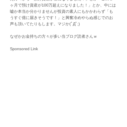
ヶ月で預け資産が100万超えになりました！」とか、中には
嘘か本当か分かりませんが投資の素人にもかかわらず「も
うすぐ億に届きそうです！」と興奮冷めやらぬ感じでのお
声も頂いてたりもします。マジか(ﾟДﾟ;)
なぜかお金持ちの方々が多い当ブログ読者さんｗ
Sponsored Link