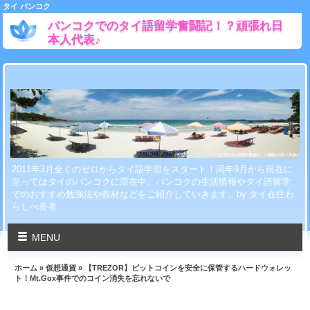
タイ バンコク
バンコクでのタイ語留学奮闘記！？頑張れ日
本人代表♪
2011年3月全くのゼロからタイ語学習をスタート！同年9月から現在に
至ってはタイのバンコクに滞在中。バンコクの生活情報やタイ語留学
でのおすすめ勉強法や教材などをご紹介していきます。by タイ在住わ
らしべ長者
MENU
ホーム
»
仮想通貨
» 【TREZOR】ビットコインを安全に保管するハードウォレッ
ト！Mt.Gox事件でのコイン消失を忘れないで