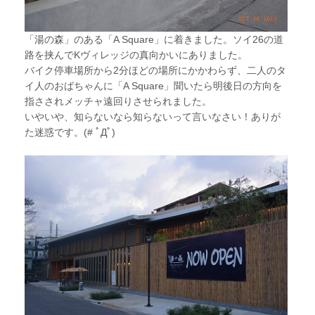
「湯の森」のある「A Square」に着きました。ソイ26の道
路を挟んでKヴィレッジの真向かいにありました。
バイク停車場所から2分ほどの場所にかかわらず、二人のタ
イ人のおばちゃんに「A Square」聞いたら明後日の方向を
指さされメッチャ遠回りさせられました。
いやいや、知らないなら知らないって言いなさい！ありが
た迷惑です。(# ﾟДﾟ)