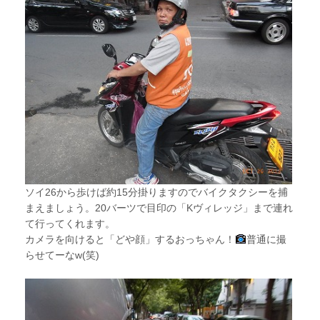
ソイ26から歩けば約15分掛りますのでバイクタクシーを捕
まえましょう。20バーツで目印の「Kヴィレッジ」まで連れ
て行ってくれます。
カメラを向けると「どや顔」するおっちゃん！
普通に撮
らせてーなw(笑)