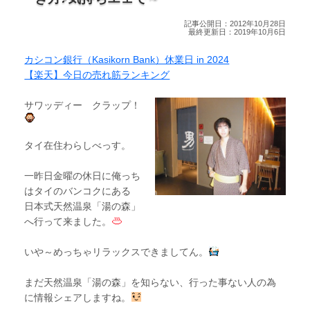
記事公開日：2012年10月28日
最終更新日：2019年10月6日
カシコン銀行（Kasikorn Bank）休業日 in 2024
【楽天】今日の売れ筋ランキング
サワッディー クラップ！
タイ在住わらしべっす。
一昨日金曜の休日に俺っち
はタイのバンコクにある
日本式天然温泉「湯の森」
へ行って来ました。
いや～めっちゃリラックスできましてん。
まだ天然温泉「湯の森」を知らない、行った事ない人の為
に情報シェアしますね。