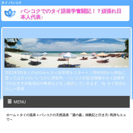
タイ バンコク
バンコクでのタイ語留学奮闘記！？頑張れ日
本人代表♪
2011年3月全くのゼロからタイ語学習をスタート！同年9月から現在に
至ってはタイのバンコクに滞在中。バンコクの生活情報やタイ語留学
でのおすすめ勉強法や教材などをご紹介していきます。by タイ在住わ
らしべ長者
MENU
ホーム
»
タイの温泉
» バンコクの天然温泉「湯の森」体験記と行き方♪気持ちエェ
で～