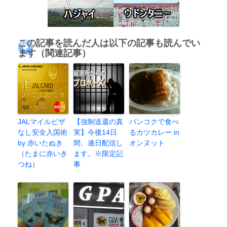
この記事を読んだ人は以下の記事も読んでい
ます（関連記事）
JALマイルビザ
【強制送還の真
バンコクで食べ
なし安全入国術
実】今後14日
るカツカレー in
by 赤いたぬき
間、連日配信し
オンヌット
（たまに赤いき
ます。※限定記
つね）
事