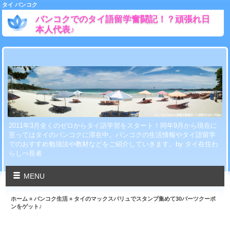
タイ バンコク
バンコクでのタイ語留学奮闘記！？頑張れ日
本人代表♪
2011年3月全くのゼロからタイ語学習をスタート！同年9月から現在に
至ってはタイのバンコクに滞在中。バンコクの生活情報やタイ語留学
でのおすすめ勉強法や教材などをご紹介していきます。by タイ在住わ
らしべ長者
MENU
ホーム
»
バンコク生活
» タイのマックスバリュでスタンプ集めて30バーツクーポ
ンをゲット♪