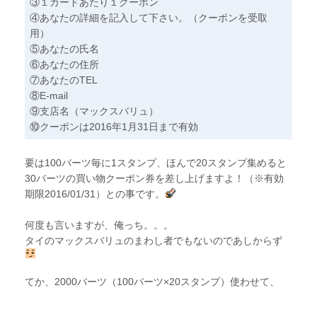
③１カードあたり１クーポン
④あなたの詳細を記入して下さい。（クーポンを受取
用）
⑤あなたの氏名
⑥あなたの住所
⑦あなたのTEL
⑧E-mail
⑨支店名（マックスバリュ）
⑩クーポンは2016年1月31日まで有効
要は100バーツ毎に1スタンプ、ほんで20スタンプ集めると
30バーツの買い物クーポン券を差し上げますよ！（※有効
期限2016/01/31）との事です。
何度も言いますが、俺っち。。。
タイのマックスバリュのまわし者でもないのであしからず
てか、2000バーツ（100バーツ×20スタンプ）使わせて、