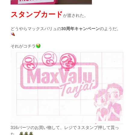
スタンプカード
が渡された。
どうやらマックスバリュの
30周年キャンペーン
のようだ。
それがコチラ
316バーツのお買い物して、レジで３スタンプ押して貰っ
た。