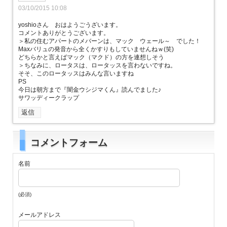
03/10/2015 10:08
yoshioさん おはようごうざいます。
コメントありがとうございます。
＞私の住むアパートのメバーンは、マック ウェール～ でした！
Maxバリュの発音から全くかすりもしていませんねｗ(笑)
どちらかと言えばマック（マクド）の方を連想しそう
＞ちなみに、ロータスは、ロータッスを言わないですね。
そそ、このロータッスはみんな言いますね
PS
今日は朝方まで『闇金ウシジマくん』読んでました♪
サワッディークラップ
返信
コメントフォーム
名前
(必須)
メールアドレス