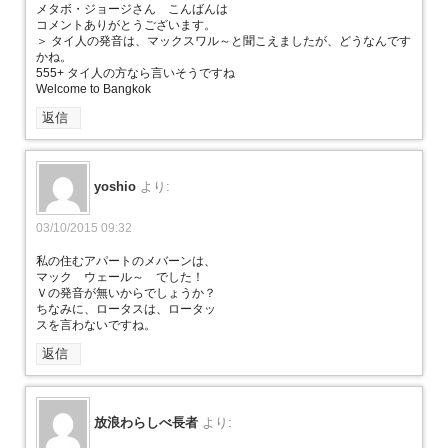
メタボ・ジョージさん こんばんは
コメントありがとうございます。
＞ タイ人の発音は、マックスワル～と聞こえましたが、どうなんです
かね。
555+ タイ人の方なら言いそうですね
Welcome to Bangkok
返信
yoshio
より:
03/10/2015 09:32
私の住むアパートのメバーンは、
マック ウェール～ でした！
Ｖの発音が無いからでしょうか？
ちなみに、ロータスは、ロータッ
スを言わないですね。
返信
放浪わらしべ長者
より: