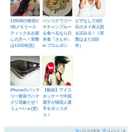
128GBの格安U
バンコクでゴー
ビザなしで4回
SBメモリース
ヤチャンプルー
目のタイ再入国
ティックをお探
を食べるなら日
を試みる！（実
しの方へ！実際
本食『さんや』
際はまだ3回/
は115GB(笑)
in プロムポン
年）
iPhoneのバッテ
【動画】アイス
リー膨張でハマ
ホッケーで中国
グリ現象だぜ！
選手が韓国人選
うぇーいｗ(笑)
手をボッコボ
コ！
バンコク生活
コメント：4