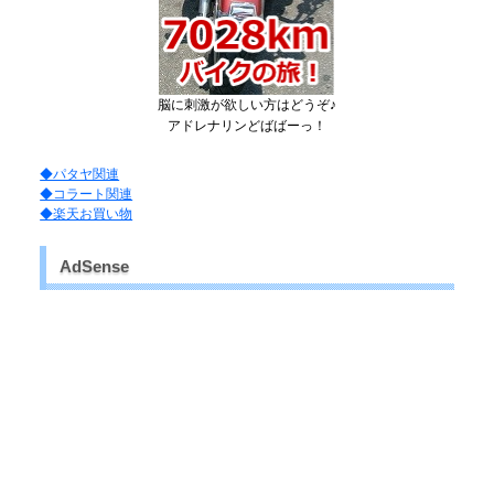
脳に刺激が欲しい方はどうぞ♪
アドレナリンどばばーっ！
◆パタヤ関連
◆コラート関連
◆楽天お買い物
AdSense