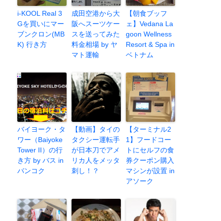
i-KOOL Real 3
成田空港から大
【朝食ブッフ
Gを買いにマー
阪へスーツケー
ェ】Vedana La
ブンクロン(MB
スを送ってみた
goon Wellness
K) 行き方
料金相場 by ヤ
Resort & Spa in
マト運輸
ベトナム
バイヨーク・タ
【動画】タイの
【ターミナル2
ワー（Baiyoke
タクシー運転手
1】フードコー
Tower II）の行
が日本刀でアメ
トにセルフの食
き方 by バス in
リカ人をメッタ
券クーポン購入
バンコク
刺し！？
マシンが設置 in
アソーク