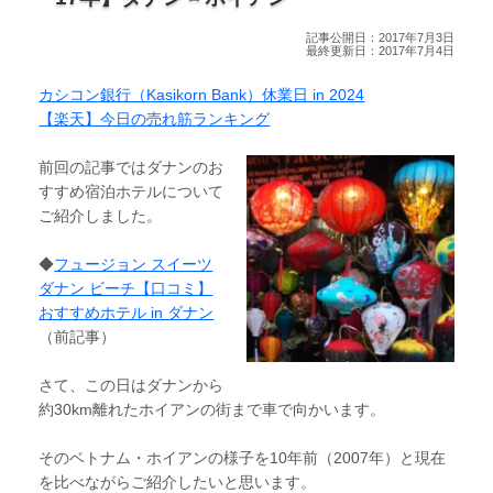
記事公開日：2017年7月3日
最終更新日：2017年7月4日
カシコン銀行（Kasikorn Bank）休業日 in 2024
【楽天】今日の売れ筋ランキング
前回の記事ではダナンのお
すすめ宿泊ホテルについて
ご紹介しました。
◆
フュージョン スイーツ
ダナン ビーチ【口コミ】
おすすめホテル in ダナン
（前記事）
さて、この日はダナンから
約30km離れたホイアンの街まで車で向かいます。
そのベトナム・ホイアンの様子を10年前（2007年）と現在
を比べながらご紹介したいと思います。