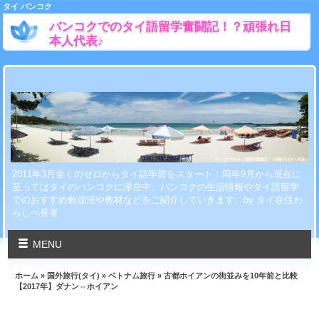
タイ バンコク
バンコクでのタイ語留学奮闘記！？頑張れ日
本人代表♪
2011年3月全くのゼロからタイ語学習をスタート！同年9月から現在に
至ってはタイのバンコクに滞在中。バンコクの生活情報やタイ語留学
でのおすすめ勉強法や教材などをご紹介していきます。by タイ在住わ
らしべ長者
MENU
ホーム
»
国外旅行(タイ)
»
ベトナム旅行
» 古都ホイアンの街並みを10年前と比較
【2017年】ダナン⇔ホイアン