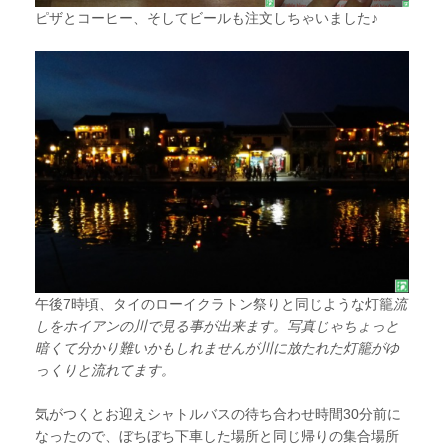
ピザとコーヒー、そしてビールも注文しちゃいました♪
午後7時頃、タイのローイクラトン祭りと同じような
灯籠
流
しをホイアンの川で見る事が出来ます。写真じゃちょっと
暗くて分かり難いかもしれませんが川に放たれた灯籠がゆ
っくりと流れてます。
気がつくとお迎えシャトルバスの待ち合わせ時間30分前に
なったので、ぼちぼち下車した場所と同じ帰りの集合場所