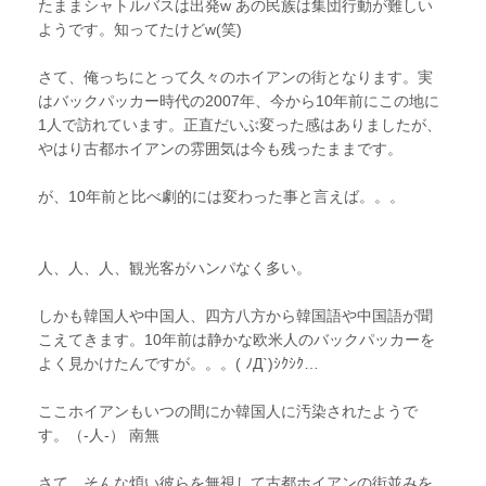
たままシャトルバスは出発w あの民族は集団行動が難しい
ようです。知ってたけどw(笑)
さて、俺っちにとって久々のホイアンの街となります。実
はバックパッカー時代の2007年、今から10年前にこの地に
1人で訪れています。正直だいぶ変った感はありましたが、
やはり古都ホイアンの雰囲気は今も残ったままです。
が、10年前と比べ劇的には変わった事と言えば。。。
人、人、人、観光客がハンパなく多い。
しかも韓国人や中国人、四方八方から韓国語や中国語が聞
こえてきます。10年前は静かな欧米人のバックパッカーを
よく見かけたんですが。。。( ﾉД`)ｼｸｼｸ…
ここホイアンもいつの間にか韓国人に汚染されたようで
す。（-人-） 南無
さて、そんな煩い彼らを無視して古都ホイアンの街並みを