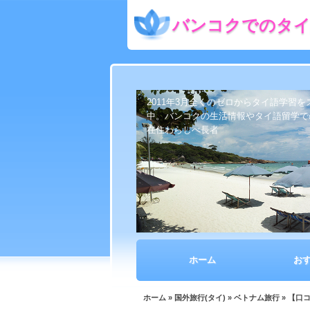
バンコクでのタイ
2011年3月全くのゼロからタイ語学習
中。バンコクの生活情報やタイ語留学で
在住わらしべ長者
ホーム
お
ホーム
»
国外旅行(タイ)
»
ベトナム旅行
» 【口