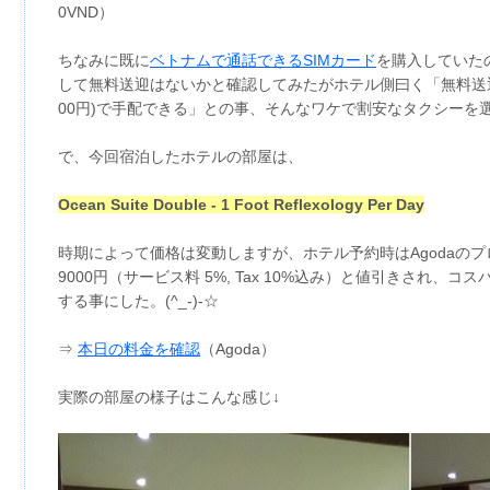
0VND）
ちなみに既に
ベトナムで通話できるSIMカード
を購入していた
して無料送迎はないかと確認してみたがホテル側曰く「無料送迎はし
00円)で手配できる」との事、そんなワケで割安なタクシーを
で、今回宿泊したホテルの部屋は、
Ocean Suite Double - 1 Foot Reflexology Per Day
時期によって価格は変動しますが、ホテル予約時はAgodaのプロ
9000円（サービス料 5%, Tax 10%込み）と値引きされ、
する事にした。(^_-)-☆
⇒
本日の料金を確認
（Agoda）
実際の部屋の様子はこんな感じ↓