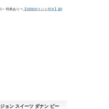
【1500ポイント付き】超RIZIN / 湘南美容クリニック presents RIZIN.38
ョン スイーツ ダナン ビー