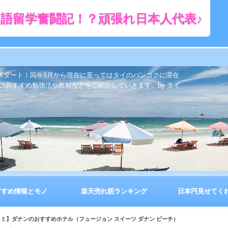
語留学奮闘記！？頑張れ日本人代表♪
をスタート！同年9月から現在に至ってはタイのバンコクに滞在
のおすすめ勉強法や教材などをご紹介していきます。by タイ
すすめ情報とモノ
楽天売れ筋ランキング
日本円見せてく
コミ】ダナンのおすすめホテル（フュージョン スイーツ ダナン ビーチ）