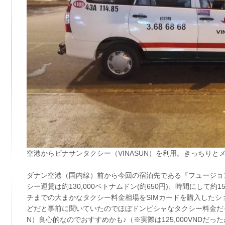
空港からビナサンタクシー（VINASUN）を利用。きっちりと
ダナン空港（国内線）前から今回の宿泊先である『フュージョン
シー運賃は約130,000ベトナムドン(約650円)、時間にして
チまでの大まかなタクシー料金相場をSIMカードを購入したショッ
どだと事前に聞いていたのでほぼドンピシャなタクシー料金だっ
N）良心的なのでおすすめかも♪（※実際は125,000VNDだった