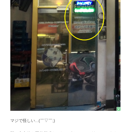
マジで怪しい...(￣▽￣;)