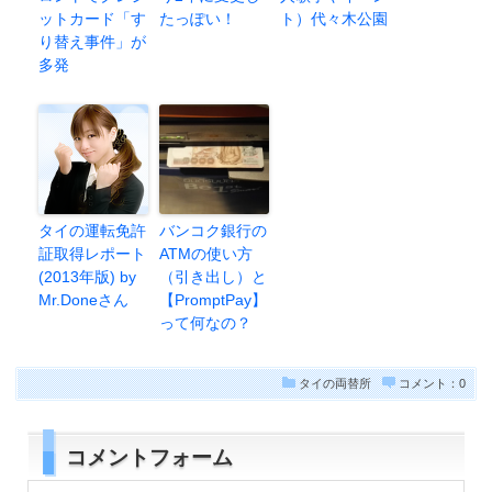
ットカード「す
たっぽい！
ト）代々木公園
り替え事件」が
多発
タイの運転免許
バンコク銀行の
証取得レポート
ATMの使い方
(2013年版) by
（引き出し）と
Mr.Doneさん
【PromptPay】
って何なの？
タイの両替所
コメント：0
コメントフォーム