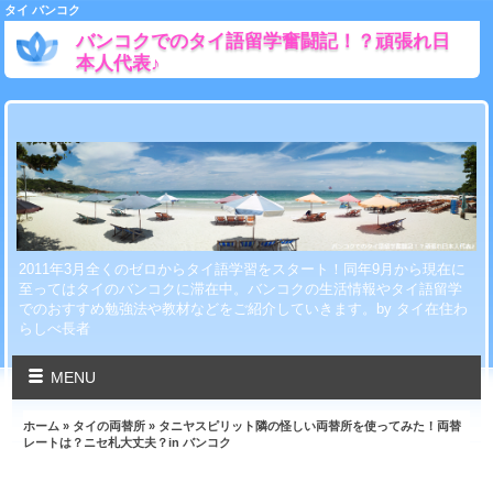
タイ バンコク
バンコクでのタイ語留学奮闘記！？頑張れ日
本人代表♪
2011年3月全くのゼロからタイ語学習をスタート！同年9月から現在に
至ってはタイのバンコクに滞在中。バンコクの生活情報やタイ語留学
でのおすすめ勉強法や教材などをご紹介していきます。by タイ在住わ
らしべ長者
MENU
ホーム
»
タイの両替所
» タニヤスピリット隣の怪しい両替所を使ってみた！両替
レートは？ニセ札大丈夫？in バンコク