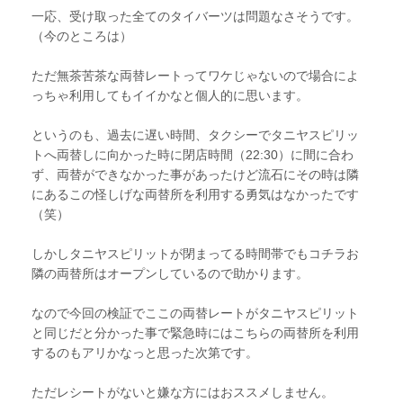
一応、受け取った全てのタイバーツは問題なさそうです。
（今のところは）
ただ無茶苦茶な両替レートってワケじゃないので場合によ
っちゃ利用してもイイかなと個人的に思います。
というのも、過去に遅い時間、タクシーでタニヤスピリッ
トへ両替しに向かった時に閉店時間（22:30）に間に合わ
ず、両替ができなかった事があったけど流石にその時は隣
にあるこの怪しげな両替所を利用する勇気はなかったです
（笑）
しかしタニヤスピリットが閉まってる時間帯でもコチラお
隣の両替所はオープンしているので助かります。
なので今回の検証でここの両替レートがタニヤスピリット
と同じだと分かった事で緊急時にはこちらの両替所を利用
するのもアリかなっと思った次第です。
ただレシートがないと嫌な方にはおススメしません。