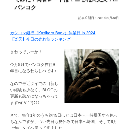
バンコク
記事公開日：2019年9月30日
カシコン銀行（Kasikorn Bank）休業日 in 2024
【楽天】今日の売れ筋ランキング
さわっでぃーか！
今月9月でバンコク在住9
年目になるわらしべです♪
なので最近タイでの目新し
い経験も少なく、BLOGの
更新も疎かになっちゃって
ますw(´∀｀*)ｳﾌﾌ
さて、毎年1年のうち約45日ほどは日本へ一時帰国する俺っ
ちなんですが、つい先日も夏休みで日本へ帰国、そして9月
上旬にタイへ戻って来ました。