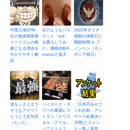
中国上海DYM
石のようなバス
2022年タイ大
社の無資格医療
マット「soil」
使館の休館日と
ツーリズムの根
を購入してみ
開館時間 in プ
拠となる理由を
た。価格比較A
ノンペン（カン
分かりやすく解
mazonと楽天
ボジア祝日）
説
道をふさぐエラ
バイヨーク・タ
「日本円みせて
そうなアイツ！
ワーの展望レス
くれ詐欺」アン
とうとう文句言
トラン『クリス
ケート結果(8ヶ
ったった。
タル・グリル』
月間)とコメン
ってどうよ？
ト一覧／返答