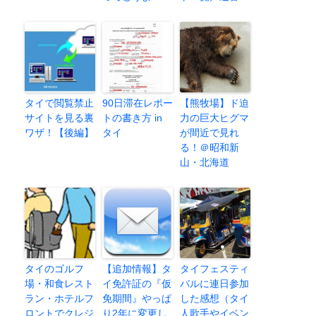
タイで閲覧禁止
90日滞在レポー
【熊牧場】ド迫
サイトを見る裏
トの書き方 in
力の巨大ヒグマ
ワザ！【後編】
タイ
が間近で見れ
る！＠昭和新
山・北海道
タイのゴルフ
【追加情報】タ
タイフェスティ
場・和食レスト
イ免許証の『仮
バルに連日参加
ラン・ホテルフ
免期間』やっぱ
した感想（タイ
ロントでクレジ
り2年に変更し
人歌手やイベン