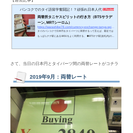
バンコクでのタイ語留学奮闘記！？頑張れ日本人代表♪
1 Pocket
両替所タニヤスピリットの行き方（BTSサラデ
ーン, MRTシーロム）
https://warashibe76.com/currency-exchange-tanya-spirit-directions-nearby-bts-sala-daeng-and-mrt-silom
タイのバンコクで日本円をタイバーツに両替するって言えば、最近では
もっぱらナナ駅にあるVASUをよく利用する。 ◆BTSナナ駅(改札内)の両
替所スーパーリッチとVASUの両替レート比較（過去記事） タイに住み
始めた2011年頃はスーパーリッチの両替レートがイイと聞き、よく足を
運んでいたが最近じゃ結構たくさん評判の良い両替所があるみた
い。 で、今回ちょっと用事でサラデーンのビジネス街に出かけていたつ
いでにちょっと手持ちがあったので『タニヤスピリット（Thaniya Spiri
さて、当日の日本円とタイバーツ間の両替レートがコチラ
t）』という外貨両替所に初めて行ってみた...
2019年9月：両替レート