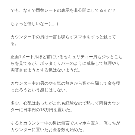
でも、なんで両替レートの表示を非公開にしてるんだ？
ちょっと怪しいなー(-_-;)
カウンター中の男は一言も喋らずスマホをずっと触って
る。
正面1メートルほど前にいるセキュリティー男もジッとこち
らを見てるが、ボッタくりバーのように威嚇して無理やり
両替させようとする気はないようだ。
カウンター中の男のやる気の無さから客から騙して金を獲
ったろうという感じはしない。
多少、心配はあったがこれも経験なので黙って両替カウン
ターに日本円の15万円を置いた。
するとカウンター中の男は無言でスマホを置き、俺っちが
カウンターに置いたお金を数え始めた。