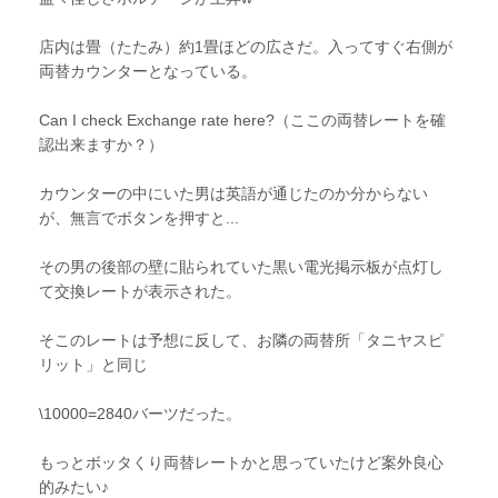
店内は畳（たたみ）約1畳ほどの広さだ。入ってすぐ右側が
両替カウンターとなっている。
Can I check Exchange rate here?（ここの両替レートを確
認出来ますか？）
カウンターの中にいた男は英語が通じたのか分からない
が、無言でボタンを押すと...
その男の後部の壁に貼られていた黒い電光掲示板が点灯し
て交換レートが表示された。
そこのレートは予想に反して、お隣の両替所「タニヤスピ
リット」と同じ
\10000=2840バーツだった。
もっとボッタくり両替レートかと思っていたけど案外良心
的みたい♪