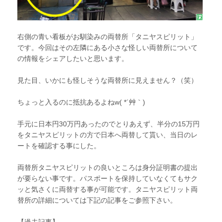
右側の青い看板がお馴染みの両替所「タニヤスピリット」
です。今回はその左隣にある小さな怪しい両替所について
の情報をシェアしたいと思います。
見た目、いかにも怪しそうな両替所に見えません？（笑）
ちょっと入るのに抵抗あるよねw( *´艸｀)
手元に日本円30万円あったのでとりあえず、半分の15万円
をタニヤスピリットの方で日本へ両替して貰い、当日のレ
ートを確認する事にした。
両替所タニヤスピリットの良いところは身分証明書の提出
が要らない事です。パスポートを保持していなくてもサク
ッと気さくに両替する事が可能です。タニヤスピリット両
替所の詳細については下記の記事をご参照下さい。
【過去記事】