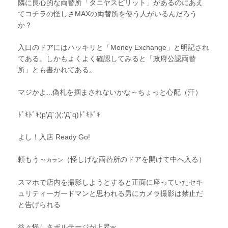
隣に良心的な両替所「タニヤスピリット」があるのにあえ
てコチラの怪しさMAXの両替所を使う人がいるんだろう
か？
入口のドアにはハッキリと「Money Exchange」と明記され
てある。しかもよくよく確認してみると「政府公認両替
所」とも書かれてある。
マジかよ...偽札を掴まされないかな～ちょっと心配（汗）
ﾄﾞｷﾄﾞｷ(p′Д`;)(;′Д`q)ﾄﾞｷﾄﾞｷ
よし！入店 Ready Go!
頼もう～
（怪しげな両替所のドアを開けて中へ入る）
カラン
スマホで店内を撮影しようとすると正面に座っていたセキ
ュリティーガードマンと思われる男にカメラ撮影は禁止だ
と告げられる
益々怪しさボルテージが上昇w