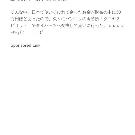
そんな中、日本で使いそびれて余ったお金が財布の中に30
万円ほどあったので、久々にバンコクの両替所「タニヤス
ピリット」でタイバーツへ交換して貰いに行った。 ε=ε=ε=ε
=ε=┌(； ・＿・)┘
Sponsored Link