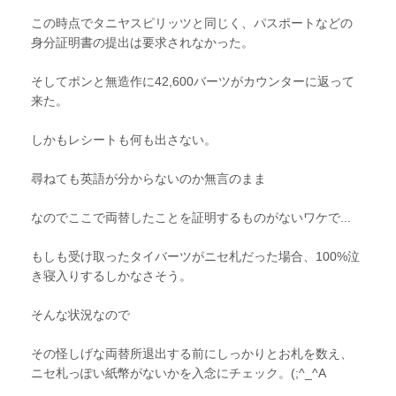
この時点でタニヤスピリッツと同じく、パスポートなどの
身分証明書の提出は要求されなかった。
そしてポンと無造作に42,600バーツがカウンターに返って
来た。
しかもレシートも何も出さない。
尋ねても英語が分からないのか無言のまま
なのでここで両替したことを証明するものがないワケで...
もしも受け取ったタイバーツがニセ札だった場合、100%泣
き寝入りするしかなさそう。
そんな状況なので
その怪しげな両替所退出する前にしっかりとお札を数え、
ニセ札っぽい紙幣がないかを入念にチェック。(;^_^A