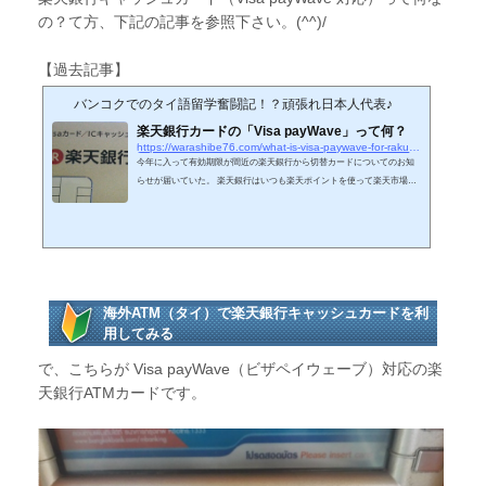
の？て方、下記の記事を参照下さい。(^^)/
【過去記事】
バンコクでのタイ語留学奮闘記！？頑張れ日本人代表♪
楽天銀行カードの「Visa payWave」って何？
https://warashibe76.com/what-is-visa-paywave-for-rakuten-bank-card
今年に入って有効期限が間近の楽天銀行から切替カードについてのお知
らせが届いていた。 楽天銀行はいつも楽天ポイントを使って楽天市場で
買い物をしているので大変重宝している銀行カードの１つです。 で、さ
っそく届いた新しい楽天銀行カードを確認してみると... 「うん？」(´･_･
`) 以前のカードにはなかった文字が表面右上に明記されていた。 Visa p
ayWave って何なの？ 新しい機能が楽天銀行カードに搭載されたようだ
がこれが何だかサッパリ(。´･ω･)? 今回はこの「Visa payWave」...
海外ATM（タイ）で楽天銀行キャッシュカードを利
用してみる
で、こちらが Visa payWave（ビザペイウェーブ）対応の楽
天銀行ATMカードです。