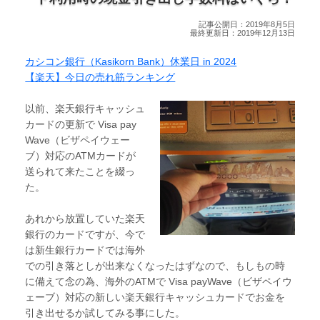
記事公開日：2019年8月5日
最終更新日：2019年12月13日
カシコン銀行（Kasikorn Bank）休業日 in 2024
【楽天】今日の売れ筋ランキング
以前、楽天銀行キャッシュ
カードの更新で Visa pay
Wave（ビザペイウェー
ブ）対応のATMカードが
送られて来たことを綴っ
た。
あれから放置していた楽天
銀行のカードですが、今で
は新生銀行カードでは海外
での引き落としが出来なくなったはずなので、もしもの時
に備えて念の為、海外のATMで Visa payWave（ビザペイウ
ェーブ）対応の新しい楽天銀行キャッシュカードでお金を
引き出せるか試してみる事にした。