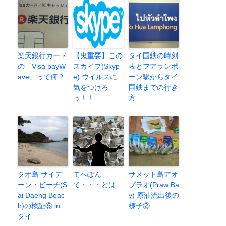
楽天銀行カード
【鬼重要】この
タイ国鉄の時刻
の「Visa payW
スカイプ(Skyp
表とフアランポ
ave」って何？
e) ウイルスに
ーン駅からタイ
気をつけろ
国鉄までの行き
っ！！
方
タオ島 サイデ
てへぽん
サメット島アオ
ーン・ビーチ(S
て・・・とは
プラオ(Praw Ba
ai Daeng Beac
y) 原油流出後の
h)の検証⑤ in
様子②
タイ