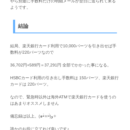
やら別途に手数料だけの明細メールが翌日に送られて来る
ようです。
結論
結局、楽天銀行カード利用で10,000バーツを引き出せば手
数料が220バーツなので
36,702円+589円＝37,291円 全部でかかった事になる。
HSBCカード利用の引き出し手数料は 150バーツ、楽天銀行
カードは 220バーツ。
なので、緊急時以外は海外ATMで楽天銀行カードを使うの
はあまりオススメしません
備忘録は以上。(๑•̀ㅂ•́)و✧
誰かのお役に立てれば幸いです♪