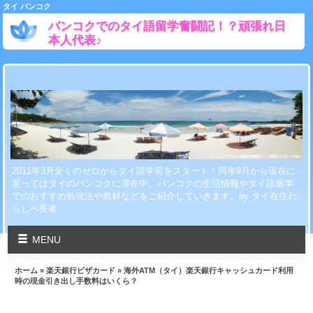
タイ バンコク
バンコクでのタイ語留学奮闘記！？頑張れ日
本人代表♪
2011年3月全くのゼロからタイ語学習をスタート！同年9月から現在に
至ってはタイのバンコクに滞在中。バンコクの生活情報やタイ語留学
でのおすすめ勉強法や教材などをご紹介していきます。by タイ在住わ
らしべ長者
MENU
ホーム
»
楽天銀行ビザカード
» 海外ATM（タイ）楽天銀行キャッシュカード利用
時の現金引き出し手数料はいくら？