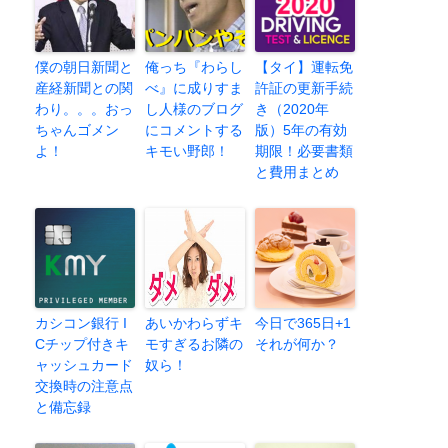
僕の朝日新聞と
俺っち『わらし
【タイ】運転免
産経新聞との関
べ』に成りすま
許証の更新手続
わり。。。おっ
し人様のブログ
き（2020年
ちゃんゴメン
にコメントする
版）5年の有効
よ！
キモい野郎！
期限！必要書類
と費用まとめ
カシコン銀行 I
あいかわらずキ
今日で365日+1
Cチップ付きキ
モすぎるお隣の
それが何か？
ャッシュカード
奴ら！
交換時の注意点
と備忘録