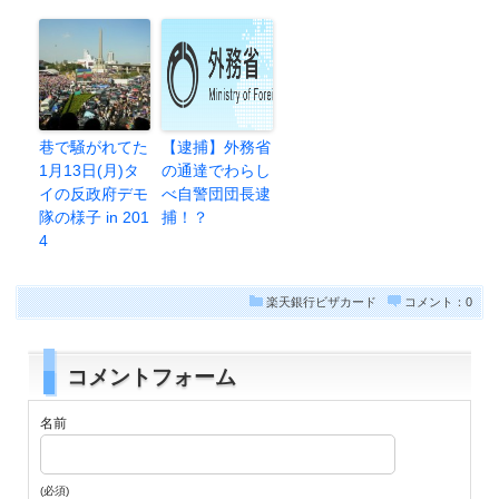
巷で騒がれてた
【逮捕】外務省
1月13日(月)タ
の通達でわらし
イの反政府デモ
べ自警団団長逮
隊の様子 in 201
捕！？
4
楽天銀行ビザカード
コメント：0
コメントフォーム
名前
(必須)