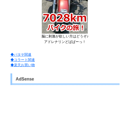
脳に刺激が欲しい方はどうぞ♪
アドレナリンどばばーっ！
◆パタヤ関連
◆コラート関連
◆楽天お買い物
AdSense