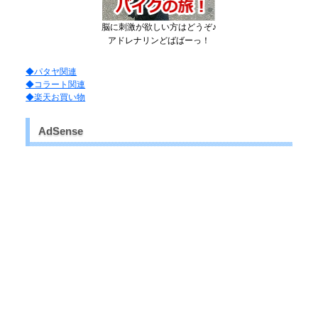
脳に刺激が欲しい方はどうぞ♪
アドレナリンどばばーっ！
◆パタヤ関連
◆コラート関連
◆楽天お買い物
AdSense