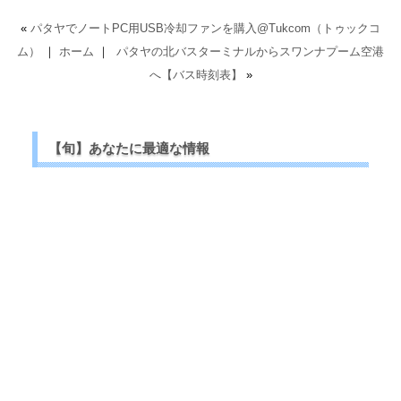
«
パタヤでノートPC用USB冷却ファンを購入@Tukcom（トゥックコ
ム）
｜
ホーム
｜
パタヤの北バスターミナルからスワンナプーム空港
へ【バス時刻表】
»
【旬】あなたに最適な情報