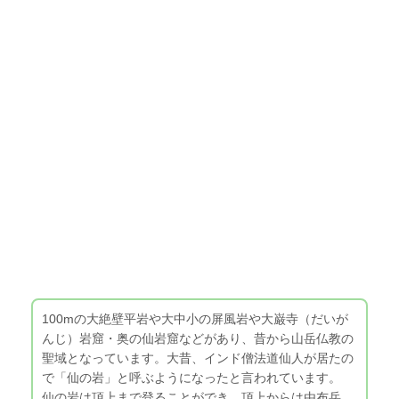
100mの大絶壁平岩や大中小の屏風岩や大巌寺（だいが
んじ）岩窟・奥の仙岩窟などがあり、昔から山岳仏教の
聖域となっています。大昔、インド僧法道仙人が居たの
で「仙の岩」と呼ぶようになったと言われています。
仙の岩は頂上まで登ることができ、頂上からは由布岳、