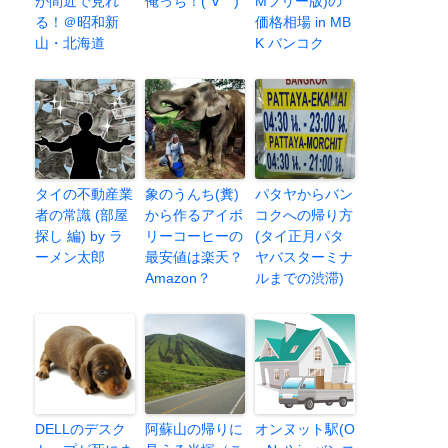
が間近で見れ
俺っち！(´∀｀)
Mフリー版)の
る！＠昭和新
価格相場 in MB
山・北海道
K バンコク
タイの不動産業
象のうんち(糞)
パタヤからバン
者の常識 (部屋
から作るアイボ
コクへの帰り方
探し 編) by ラ
リーコーヒーの
(タイ正月パタ
ーメン太郎
最安値は楽天？
ヤバスターミナ
Amazon？
ルまでの渋滞)
DELLのデスク
阿蘇山の帰りに
オンヌット駅(O