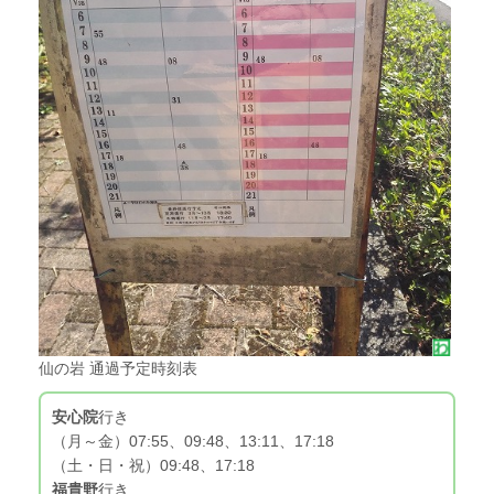
仙の岩 通過予定時刻表
安心院
行き
（月～金）07:55、09:48、13:11、17:18
（土・日・祝）09:48、17:18
福貴野
行き