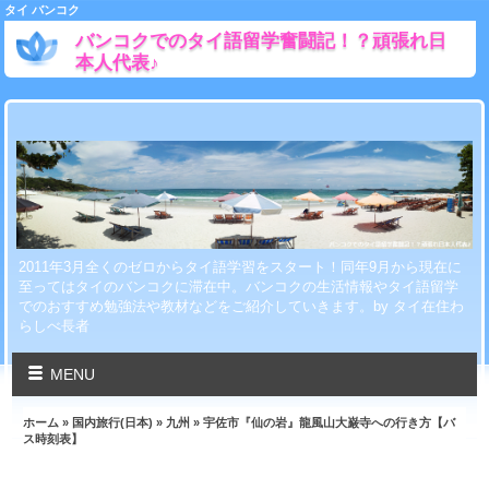
タイ バンコク
バンコクでのタイ語留学奮闘記！？頑張れ日
本人代表♪
2011年3月全くのゼロからタイ語学習をスタート！同年9月から現在に
至ってはタイのバンコクに滞在中。バンコクの生活情報やタイ語留学
でのおすすめ勉強法や教材などをご紹介していきます。by タイ在住わ
らしべ長者
MENU
ホーム
»
国内旅行(日本)
»
九州
» 宇佐市『仙の岩』龍風山大巌寺への行き方【バ
ス時刻表】