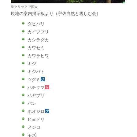
※クリックで拡大
現地の案内掲示板より（宇佐自然と親しむ会）
タヒバリ
カイツブリ
カシラダカ
カワセミ
カワラヒワ
キジ
キジバト
ツグミ
ハチクマ
ハヤブサ
バン
ホオジロ
ヒヨドリ
メジロ
モズ