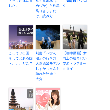
トップが死にま
見える米塚（こ
n Nut) in バンコ
した。
めづか）と杵島
ク
岳（きしまだ
け）読み方
こっそり出国、
別府『へびん
【喧嘩動画】女
そしてとある国
湯』の行き方！
同士の凄まじい
へ。。。どこ？
天然温泉モデル
交通トラブルw
しずかちゃんも
in タイ
訪れた秘湯 in
大分