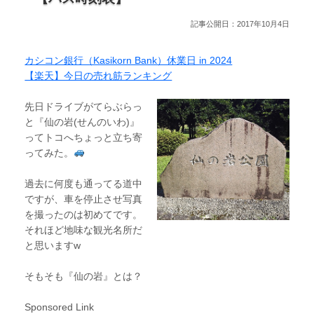
記事公開日：2017年10月4日
カシコン銀行（Kasikorn Bank）休業日 in 2024
【楽天】今日の売れ筋ランキング
先日ドライブがてらぶらっ
と『仙の岩(せんのいわ)』
ってトコへちょっと立ち寄
ってみた。
過去に何度も通ってる道中
ですが、車を停止させ写真
を撮ったのは初めてです。
それほど地味な観光名所だ
と思いますw
そもそも『仙の岩』とは？
Sponsored Link