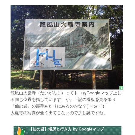
龍風山大巌寺（だいがんじ）ってトコもGoogleマップ上じ
ゃ同じ位置を指しています。が、上記の看板を見る限り
『仙の岩』の裏手あたりにあるのかな？(´・ω・`)
大巌寺の写真が全く出てこないので少し謎ですね。
【仙の岩】場所と行き方 by Googleマップ