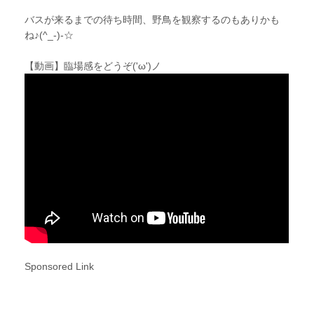
バスが来るまでの待ち時間、野鳥を観察するのもありかも
ね♪(^_-)-☆
【動画】臨場感をどうぞ('ω')ノ
Sponsored Link