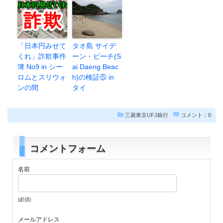
「日本円みせて
タオ島 サイデ
くれ」詐欺事件
ーン・ビーチ(S
簿 No9 in シー
ai Daeng Beac
ロムとスリウォ
h)の検証⑤ in
ンの間
タイ
三菱東京UFJ銀行
コメント：0
コメントフォーム
名前
(必須)
メールアドレス