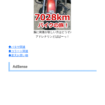
脳に刺激が欲しい方はどうぞ♪
アドレナリンどばばーっ！
◆パタヤ関連
◆コラート関連
◆楽天お買い物
AdSense