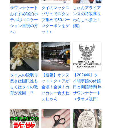
サワンナケート
タイのマックス
しゅんアライア
おすすめ宿泊ホ
バリュでスタン
ンスの特攻隊長
テル①（ロケー
プ集めて30バー
わらしべ参上！
ション重視の方
ツクーポンをゲ
(笑)
へ）
ット♪
タイ人の段取り
【速報】オンヌ
【2024年】タ
悪さは国民性も
ットスクエアが
イ領事館の休館
しくはタイの教
全壊！全滅！カ
日と開館時間 in
育が原因！？
ツカレー食えね
サワンナケート
ぇじゃん
（ラオス祝日）