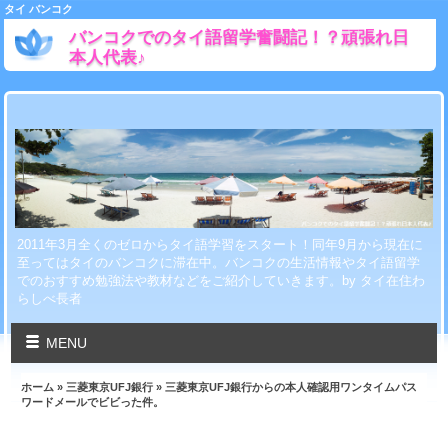
タイ バンコク
バンコクでのタイ語留学奮闘記！？頑張れ日
本人代表♪
2011年3月全くのゼロからタイ語学習をスタート！同年9月から現在に
至ってはタイのバンコクに滞在中。バンコクの生活情報やタイ語留学
でのおすすめ勉強法や教材などをご紹介していきます。by タイ在住わ
らしべ長者
MENU
ホーム
»
三菱東京UFJ銀行
» 三菱東京UFJ銀行からの本人確認用ワンタイムパス
ワードメールでビビった件。