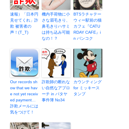
速報）「日本円
機内手荷物に小
BTSラチャテー
見せてくれ」詐
さな眉毛きり、
ウィー駅前の猫
欺 被害者の
鼻毛きりハサミ
カフェ『CATU
声！(T_T)
は持ち込み可能
RDAY CAFE』i
なの！？
n バンコク
Our records sh
詐欺師の断れな
カウンティング
ow that we hav
い自然なアプロ
for ミッキース
e not yet receiv
ーチ in パタヤ
タンプ
ed payment…
事件簿 No34
詐欺メールには
気をつけて！