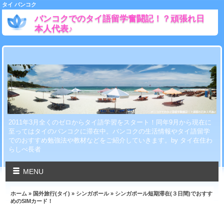
タイ バンコク
バンコクでのタイ語留学奮闘記！？頑張れ日
本人代表♪
2011年3月全くのゼロからタイ語学習をスタート！同年9月から現在に
至ってはタイのバンコクに滞在中。バンコクの生活情報やタイ語留学
でのおすすめ勉強法や教材などをご紹介していきます。by タイ在住わ
らしべ長者
MENU
ホーム
»
国外旅行(タイ)
»
シンガポール
» シンガポール短期滞在(３日間)でおすす
めのSIMカード！