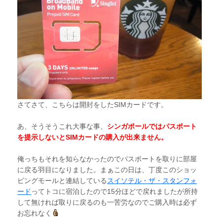
さてさて、こちらは開封をしたSIMカードです。
あ、そうそうこれ大事な事、
シンガポールではパスポート
を提示しないとSIMカードの購入が出来ません。
俺っちもそれを知らなかったのでパスポートを取りに部屋
に戻る羽目になりました。まぁこの日は、丁度このショッ
ピングモールと連結している
スイソテル・ザ・スタンフォ
ード
ってトコに宿泊したので15分ほどで戻れましたが所持
して無ければ取りに戻るのも一苦労なのでご購入時は必ず
お忘れなく