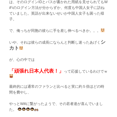
は、そのログインIDとパスが書かれた用紙を見せられてもW
iFiのログイン方法が分からずか、何度も中国人女子に訪ね
ていました。英語が出来ないせいか中国人女子も困った様
子。
で、俺っちが同胞の彼らに手を差し伸べるべきか。。。
シ
いや、それは彼らの成長にならんと判断し迷ったあげく
カト
が、心の中では
「頑張れ日本人代表！」
って応援しているわけでｗ
最終的には通常のファランと比べると実に約５倍ほどの時
間を費やし、
やっとWifiに繋がったようで、その若者達が喜んでいまし
た。