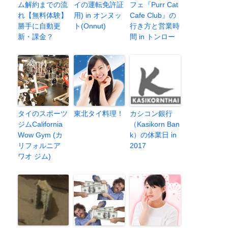
ム解約までの流
イの運転免許証
フェ『Purr Cat
れ【無料体験】
用) in オンヌッ
Cafe Club』の
勝手に自動更
ト(Onnut)
行き方と営業時
新・課金？
間 in トンロー
タイのスポーツ
東北タイ料理！
カシコン銀行
ジムCalifornia
（Kasikorn Ban
Wow Gym (カ
k）の休業日 in
リフォルニア
2017
ワオ ジム)