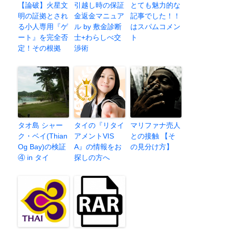
【論破】火星文
引越し時の保証
とても魅力的な
明の証拠とされ
金返金マニュア
記事でした！！
る小人専用『ゲ
ル by 敷金診断
はスパムコメン
ート』を完全否
士+わらしべ交
ト
定！その根拠
渉術
タオ島 シャー
タイの『リタイ
マリファナ売人
ク・ベイ(Thian
アメントVIS
との接触 【そ
Og Bay)の検証
A』の情報をお
の見分け方】
④ in タイ
探しの方へ