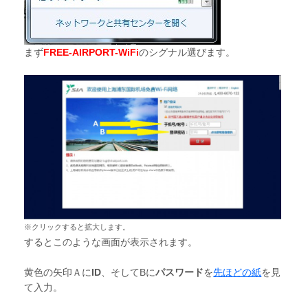
まず
FREE-AIRPORT-WiFi
のシグナル選びます。
※クリックすると拡大します。
するとこのような画面が表示されます。
黄色の矢印Ａに
ID
、そしてBに
パスワード
を
先ほどの紙
を見
て入力。