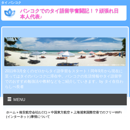
タイ バンコク
バンコクでのタイ語留学奮闘記！？頑張れ日
本人代表♪
2011年3月全くのゼロからタイ語学習をスタート！同年9月から現在に
至ってはタイのバンコクに滞在中。バンコクの生活情報やタイ語留学
でのおすすめ勉強法や教材などをご紹介していきます。by タイ在住わ
らしべ長者
MENU
ホーム
»
格安航空会社(LCC)
»
中国東方航空
» 上海浦東国際空港でのフリーWiFi
(インターネット)事情について