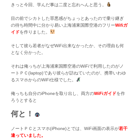
きっと今回、学んだ事は二度と忘れへんと思う。
目の前でシカトした罪悪感がちょっとあったので乗り継ぎ
の待ち時間中に分かり易い上海浦東国際空港のフリー
Wifiガ
イド
を作りました。
そして彼ら若者がなぜWiFi出来なかったか、その理由も何
となく分かった。
それは俺っちが上海浦東国際空港のWiFiで利用したのがノ
ートＰＣ(laptop)であり彼らが訪ねていたのが、携帯いわゆ
るスマホからのWiFi仕様でした。
俺っちも自分のiPhoneを取り出し、両方の
WiFiガイド
を作
ろうとすると
何と！
ノートＰＣとスマホ(iPhone)とでは、WiFi画面の表示が
若干
違っていました。