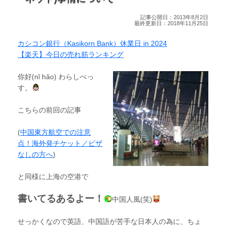
記事公開日：2013年8月2日
最終更新日：2018年11月25日
カシコン銀行（Kasikorn Bank）休業日 in 2024
【楽天】今日の売れ筋ランキング
你好(nǐ hǎo) わらしべっ
す。
こちらの前回の記事
(
中国東方航空での注意
点！海外発チケット／ビザ
なしの方へ
)
と同様に上海の空港で
書いてるあるよー！
中国人風(笑)
せっかくなので英語、中国語が苦手な日本人の為に、ちょ