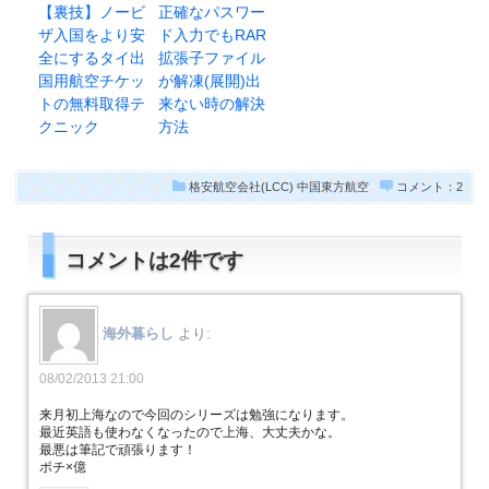
【裏技】ノービ
正確なパスワー
ザ入国をより安
ド入力でもRAR
全にするタイ出
拡張子ファイル
国用航空チケッ
が解凍(展開)出
トの無料取得テ
来ない時の解決
クニック
方法
格安航空会社(LCC)
中国東方航空
コメント：2
コメントは2件です
海外暮らし
より:
08/02/2013 21:00
来月初上海なので今回のシリーズは勉強になります。
最近英語も使わなくなったので上海、大丈夫かな。
最悪は筆記で頑張ります！
ポチ×億