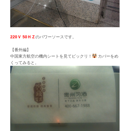
220Ｖ
50ＨＺ
のパワーソースです。
【番外編】
中国東方航空の機内シートを見てビックリ！
カバーをめ
くってみると。