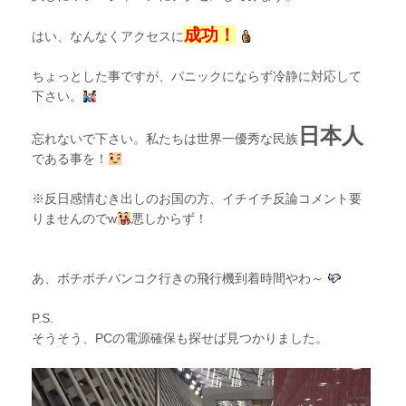
成功！
はい、なんなくアクセスに
ちょっとした事ですが、パニックにならず冷静に対応して
下さい。
日本人
忘れないで下さい。私たちは世界一優秀な民族
である事を！
※反日感情むき出しのお国の方、イチイチ反論コメント要
りませんのでw
悪しからず！
あ、ボチボチバンコク行きの飛行機到着時間やわ～
P.S.
そうそう、PCの電源確保も探せば見つかりました。