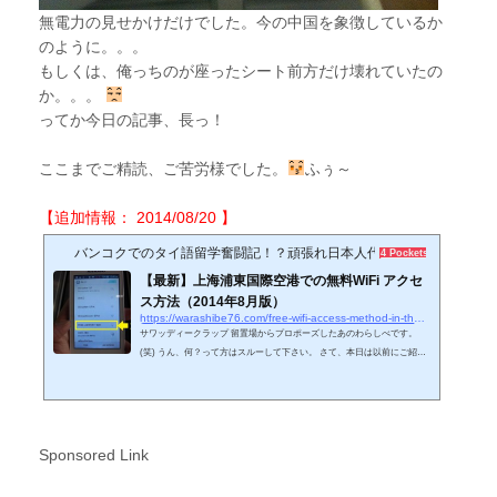
無電力の見せかけだけでした。今の中国を象徴しているか
のように。。。
もしくは、俺っちのが座ったシート前方だけ壊れていたの
か。。。
ってか今日の記事、長っ！
ここまでご精読、ご苦労様でした。
ふぅ～
【追加情報： 2014/08/20 】
バンコクでのタイ語留学奮闘記！？頑張れ日本人代表♪
4 Pockets
【最新】上海浦東国際空港での無料WiFi アクセ
ス方法（2014年8月版）
https://warashibe76.com/free-wifi-access-method-in-the-shanghai-pudong-international-airport-in-2014-aug
サワッディークラップ 留置場からプロポーズしたあのわらしべです。
(笑) うん、何？って方はスルーして下さい。 さて、本日は以前にご紹介
した記事に多少の変更点がありましたのでアップデートしておきま
す。 ◆上海浦東国際空港でのフリーWiFi（インターネット）事情につい
てタイとは関係ないじゃんって思われがちですが、意外と俺っちのブロ
グでもアクセスが多い記事の1つです。 先日の俺っち同様に中国東方航
空を利用して日本へ帰国される方も多いからだと思います。 ほんで若
Sponsored Link
干、他の航空会社より安...