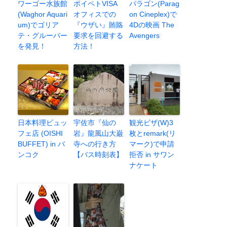
ワーゴー水族館
ポイペトVISA
パラゴン(Parag
(Waghor Aquari
オフィスでの
on Cineplex)で
um)でゴリア
『ウザい』賄賂
4Dの映画 The
テ・グルーパー
要求を回避する
Avengers
を発見！
方法！
日本料理ビュッ
宇佐市『仙の
観光ビザ(W)3
フェ店 (OISHI
岩』龍風山大巌
枚とremark(リ
BUFFET) in バ
寺への行き方
マーク)で申請
ンコク
【バス時刻表】
拒否 in サワン
ナケート