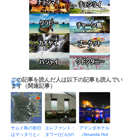
この記事を読んだ人は以下の記事も読んでい
ます（関連記事）
サムイ島の初日
エレファント・
アマンダホテル
はマッタリと♪
タワー(ビル)の
（Amanda Hot