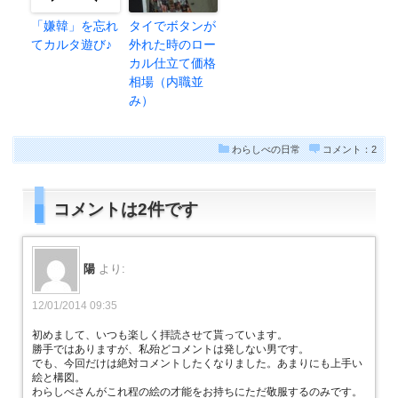
「嫌韓」を忘れ
タイでボタンが
てカルタ遊び♪
外れた時のロー
カル仕立て価格
相場（内職並
み）
わらしべの日常
コメント：2
コメントは2件です
陽
より:
12/01/2014 09:35
初めまして、いつも楽しく拝読させて貰っています。
勝手ではありますが、私殆どコメントは発しない男です。
でも、今回だけは絶対コメントしたくなりました。あまりにも上手い
絵と構図。
わらしべさんがこれ程の絵の才能をお持ちにただ敬服するのみです。