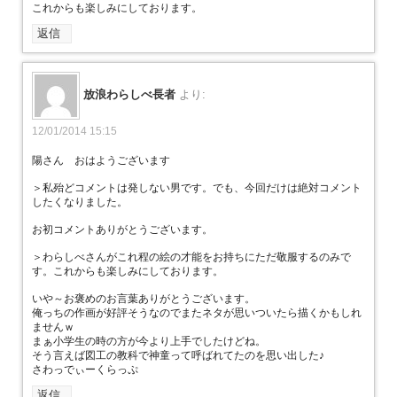
これからも楽しみにしております。
返信
放浪わらしべ長者
より:
12/01/2014 15:15
陽さん おはようございます
＞私殆どコメントは発しない男です。でも、今回だけは絶対コメント
したくなりました。
お初コメントありがとうございます。
＞わらしべさんがこれ程の絵の才能をお持ちにただ敬服するのみで
す。これからも楽しみにしております。
いや～お褒めのお言葉ありがとうございます。
俺っちの作画が好評そうなのでまたネタが思いついたら描くかもしれ
ませんｗ
まぁ小学生の時の方が今より上手でしたけどね。
そう言えば図工の教科で神童って呼ばれてたのを思い出した♪
さわっでぃーくらっぷ
返信