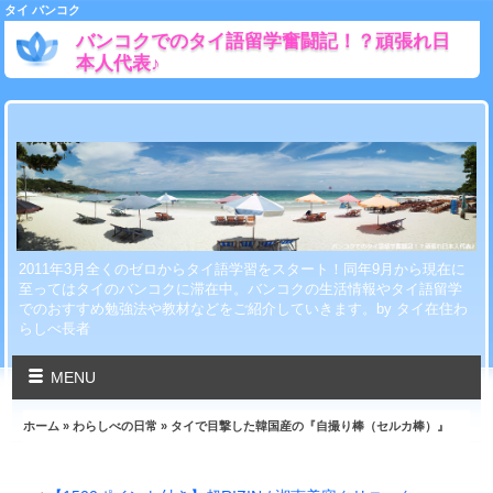
タイ バンコク
バンコクでのタイ語留学奮闘記！？頑張れ日
本人代表♪
2011年3月全くのゼロからタイ語学習をスタート！同年9月から現在に
至ってはタイのバンコクに滞在中。バンコクの生活情報やタイ語留学
でのおすすめ勉強法や教材などをご紹介していきます。by タイ在住わ
らしべ長者
MENU
ホーム
»
わらしべの日常
» タイで目撃した韓国産の『自撮り棒（セルカ棒）』