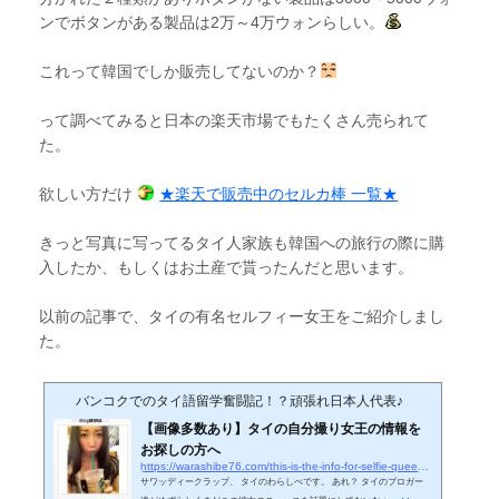
ンでボタンがある製品は2万～4万ウォンらしい。
これって韓国でしか販売してないのか？
って調べてみると日本の楽天市場でもたくさん売られて
た。
欲しい方だけ
★楽天で販売中のセルカ棒 一覧★
きっと写真に写ってるタイ人家族も韓国への旅行の際に購
入したか、もしくはお土産で貰ったんだと思います。
以前の記事で、タイの有名セルフィー女王をご紹介しまし
た。
バンコクでのタイ語留学奮闘記！？頑張れ日本人代表♪
【画像多数あり】タイの自分撮り女王の情報を
お探しの方へ
https://warashibe76.com/this-is-the-info-for-selfie-queen-of-thailand-with-her-pictures
サワッディークラップ、 タイのわらしべです。 あれ？ タイのブロガー