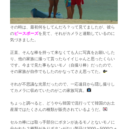
その時は、最初何をしてんだろ？って見てましたが、彼ら
の
ピースポーズ
を見て、それがカメラと連動しているのに
気づきました。
正直、そんな棒を持って来なくても人に写真をお願いした
り、他の家族に撮って貰ったらイイじゃんと思ったくらい
です。今まで見た事もないモノ（自撮り棒）だったので、
その家族が自作でもしたのかなってさえ思ってた。
それが不思議な光景だったので、一応遠目から隠し撮りし
てカメラに収めていたのがこの家族写真。
ちょっと調べると、どうやら韓国で流行ってて韓国のお土
産屋ではたくさんの種類が販売されているようだ。
セルカ棒には取っ手部分にボタンがあるモノとないモノに
分かれた２種類がありボタンがない製品は3000～5000ウォ