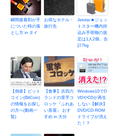
瞬間接着剤が手
お得なホテル・
Jetstar★ジェッ
についた時の落
旅行先
トスター機内持
とし方 in タイ
込み手荷物の規
定は1人2個、合
計7kg
【倒産】ビット
【食事】吉四六
Windows10でD
コイン(BitCoin)
ランドの里芋コ
VDやCDが再生
の情報をお探し
ロッケ『ふれあ
しない【解決】
の方へ(動画一
い茶屋』 おす
DVD/CD-ROM
覧)
すめ in 大分
ドライブが消え
た！？