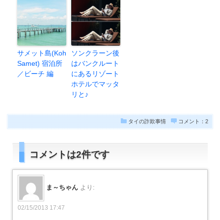
サメット島(Koh
ソンクラーン後
Samet) 宿泊所
はバンクルート
／ビーチ 編
にあるリゾート
ホテルでマッタ
リと♪
タイの詐欺事情
コメント：2
コメントは2件です
ま～ちゃん
より:
02/15/2013 17:47