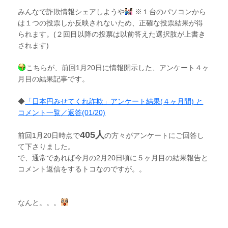
みんなで詐欺情報シェアしようや
※１台のパソコンから
は１つの投票しか反映されないため、正確な投票結果が得
られます。(２回目以降の投票は以前答えた選択肢が上書き
されます)
こちらが、前回1月20日に情報開示した、アンケート４ヶ
月目の結果記事です。
◆
「日本円みせてくれ詐欺」アンケート結果(４ヶ月間) と
コメント一覧／返答(01/20)
405人
前回1月20日時点で
の方々がアンケートにご回答し
て下さりました。
で、通常であれば今月の2月20日頃に５ヶ月目の結果報告と
コメント返信をするトコなのですが。。
なんと。。。