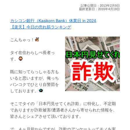
記事公開日：2013年2月9日
最終更新日：2016年4月19日
カシコン銀行（Kasikorn Bank）休業日 in 2024
【楽天】今日の売れ筋ランキング
こんちゃっ！
タイ在住わらしべ長者っ
す。
既に知ってらっしゃる方も
いると思いますが、俺っち
バンコクでひとり自警団を
しております。
そこでタイの「日本円見せてくれ詐欺」に特化し、不定期
でありますが詐欺被害/遭遇者さんから寄せられた情報を、
皆さんとシェアさせて頂いております。
で、４ヶ月前からですが、詐欺のアンケートってモノを実