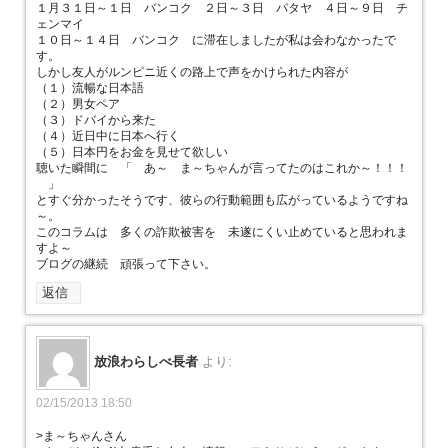
１月３１日～１日 バンコク ２日～３日 パタヤ ４日～９日 チ
ェンマイ
１０日～１４日 バンコク に滞在しましたが私は会わなかったで
す。
しかし友人がルンピニ近くの路上で声をかけられた内容が
（１）流暢な日本語
（２）男女ペア
（３）ドバイから来た
（４）近日中に日本へ行く
（５）日本円をお金を見せて欲しい
聴いた瞬間に 「 あ～ ま～ちゃんが言ってたのはこれか～！！！
」
とすぐ分かったそうです、彼らの行動範囲も広がっているようですね
～。
このコラムは 多くの詐欺被害を 未遂にくい止めていると思われま
すよ～
ブログの継続 頑張って下さい。
返信
放浪わらしべ長者
より:
02/15/2013 18:50
>ま～ちゃんさん