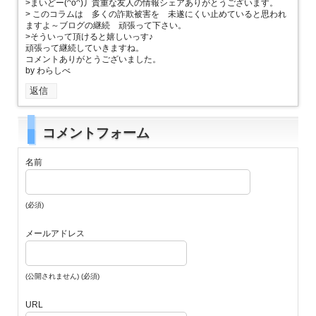
>まいどー(^o^)丿貴重な友人の情報シェアありがとうございます。
> このコラムは 多くの詐欺被害を 未遂にくい止めていると思われ
ますよ～ブログの継続 頑張って下さい。
>そういって頂けると嬉しいっす♪
頑張って継続していきますね。
コメントありがとうございました。
by わらしべ
返信
コメントフォーム
名前
(必須)
メールアドレス
(公開されません) (必須)
URL