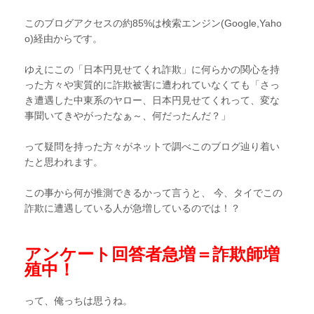
このブログアクセスの約85%は検索エンジン(Google,Yaho
o)経由からです。
ゆえにこの「日本円見せてくれ詐欺」に何らかの関心を持
った方々や実質的に詐欺被害に遭われていなくても「さっ
き遭遇した中東系のヤロー、日本円見せてくれって、変な
事聞いてきやがったなぁ～、何だったんだ？」
って疑問を持った方々がネットで調べこのブログ辿り着い
たと思われます。
この事から何が推測できるかって言うと、 今、タイでこの
詐欺に遭遇している人が急増しているのでは！？
アンケート回答者急増＝詐欺師増
殖中！
って、俺っちは思うね。