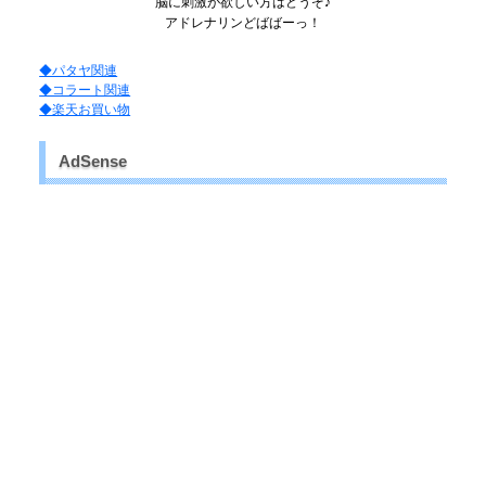
脳に刺激が欲しい方はどうぞ♪
アドレナリンどばばーっ！
◆パタヤ関連
◆コラート関連
◆楽天お買い物
AdSense