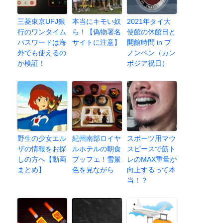
三菱東京UFJ銀
本当にキモい奴
2021年タイ大
行のワンタイム
ら！【偽物署名
使館の休館日と
パスワードは海
サイトに注意】
開館時間 in プ
外でも使えるの
ノンペン（カン
か検証！
ボジア祝日）
野生の少女エル
紀州南部ロイヤ
スポーツ用マウ
ザの情報をお探
ルホテルの朝食
スピースで筋ト
しの方へ【動画
ブッフェ！雪景
レのMAX重量が
まとめ】
色を見ながら
向上するって本
当！？