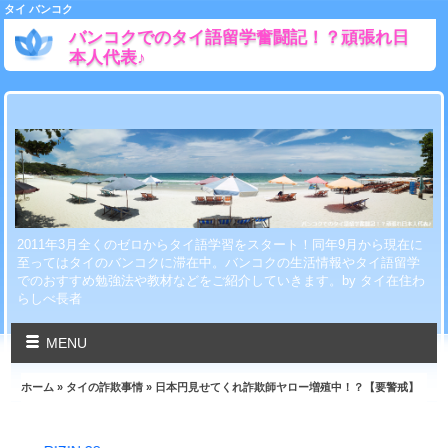
タイ バンコク
バンコクでのタイ語留学奮闘記！？頑張れ日
本人代表♪
2011年3月全くのゼロからタイ語学習をスタート！同年9月から現在に
至ってはタイのバンコクに滞在中。バンコクの生活情報やタイ語留学
でのおすすめ勉強法や教材などをご紹介していきます。by タイ在住わ
らしべ長者
MENU
ホーム
»
タイの詐欺事情
» 日本円見せてくれ詐欺師ヤロー増殖中！？【要警戒】