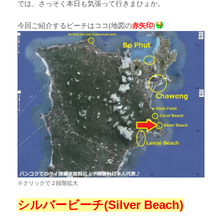
では、さっそく本日も気張って行きまひょか。
今回ご紹介するビーチはココ(地図の
赤矢印
)
※クリックで２段階拡大
シルバービーチ(Silver Beach)