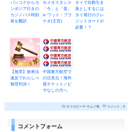
バンコクからカ
ホメオスタシス
タイで自動引き
ンボジア行きの
「今」と「昔」
落としするには
カジノバス時刻
in ワット・プラ
タイ発行のクレ
表を翻訳
ケオ(王宮)
ジットカードが
必要！？
【無罪】旅券法
中国東方航空で
違反でわらしべ
の注意点！海外
無罪判決！
発チケット／ビ
ザなしの方へ
タイのビーチ
サムイ島
コメント：0
コメントフォーム