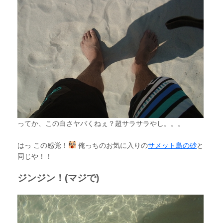
ってか、この白さヤバくねぇ？超サラサラやし。。。
はっ この感覚！
俺っちのお気に入りの
サメット島の砂
と
同じや！！
ジンジン！(マジで)