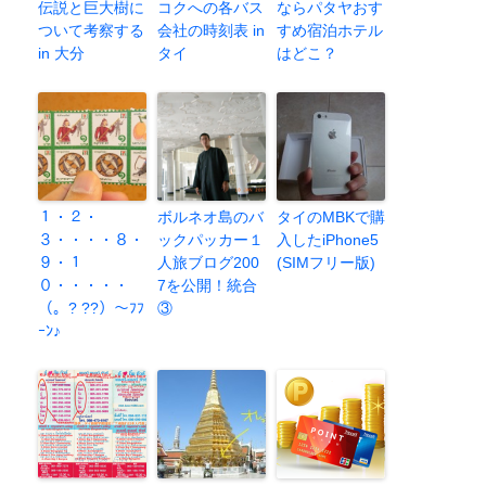
伝説と巨大樹に
コクへの各バス
ならパタヤおす
ついて考察する
会社の時刻表 in
すめ宿泊ホテル
in 大分
タイ
はどこ？
１・２・
ボルネオ島のバ
タイのMBKで購
３・・・・８・
ックパッカー１
入したiPhone5
９・１
人旅ブログ200
(SIMフリー版)
０・・・・・
7を公開！統合
（。? ??）～ﾌﾌ
③
ｰﾝ♪