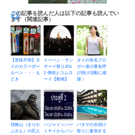
この記事を読んだ人は以下の記事も読んでい
ます（関連記事）
【意味不明】タ
イーペン・サン
タイの有名ブロ
イのカラーボー
サーイ祭り201
ガー達の署名呼
ルペン・・・も
2 僧侶とコムロ
び掛け活動に感
どき
ーイ【動画】
謝！
伐株山（きりか
ハジャイ＝ハー
パタヤの水掛け
ぶさん）の巨人
トヤイからバン
祭りに参加する