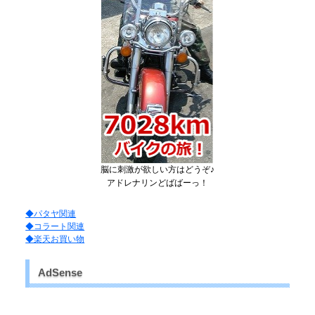
脳に刺激が欲しい方はどうぞ♪
アドレナリンどばばーっ！
◆パタヤ関連
◆コラート関連
◆楽天お買い物
AdSense