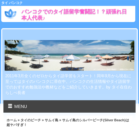
タイ バンコク
バンコクでのタイ語留学奮闘記！？頑張れ日
本人代表♪
2011年3月全くのゼロからタイ語学習をスタート！同年9月から現在に
至ってはタイのバンコクに滞在中。バンコクの生活情報やタイ語留学
でのおすすめ勉強法や教材などをご紹介していきます。by タイ在住わ
らしべ長者
MENU
ホーム
»
タイのビーチ
»
サムイ島
» サムイ島のシルバービーチ(Silver Beach)は
超ヤバすぎ！