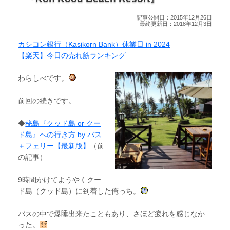
記事公開日：2015年12月26日
最終更新日：2018年12月3日
カシコン銀行（Kasikorn Bank）休業日 in 2024
【楽天】今日の売れ筋ランキング
わらしべです。
前回の続きです。
◆
秘島『クッド島 or クー
ド島』への行き方 by バス
＋フェリー【最新版】
（前
の記事）
9時間かけてようやくクー
ド島（クッド島）に到着した俺っち。
バスの中で爆睡出来たこともあり、さほど疲れを感じなか
った。