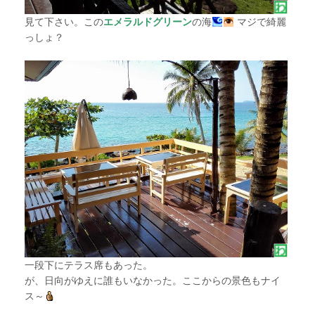
見て下さい。この
エメラルドグリーン
の海
マジで綺麗
っしょ？
一段下にテラス席もあった。
が、日向がゆえに誰もいなかった。ここからの景色もナイ
ス～