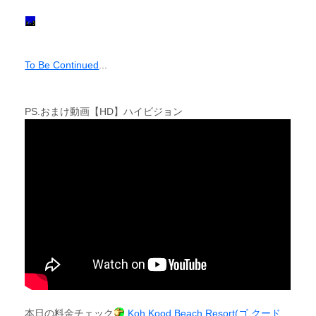
To Be Continued
...
PS.おまけ動画【HD】ハイビジョン
本日の料金チェック
Koh Kood Beach Resort(ゴ クード