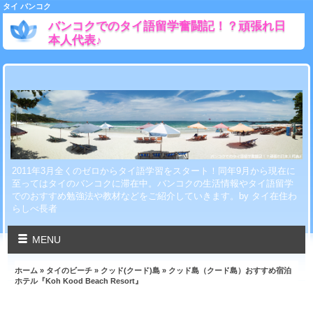
タイ バンコク
バンコクでのタイ語留学奮闘記！？頑張れ日
本人代表♪
2011年3月全くのゼロからタイ語学習をスタート！同年9月から現在に
至ってはタイのバンコクに滞在中。バンコクの生活情報やタイ語留学
でのおすすめ勉強法や教材などをご紹介していきます。by タイ在住わ
らしべ長者
MENU
ホーム
»
タイのビーチ
»
クッド(クード)島
» クッド島（クード島）おすすめ宿泊
ホテル『Koh Kood Beach Resort』