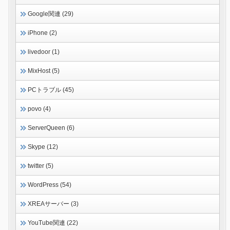
Google関連 (29)
iPhone (2)
livedoor (1)
MixHost (5)
PCトラブル (45)
povo (4)
ServerQueen (6)
Skype (12)
twitter (5)
WordPress (54)
XREAサーバー (3)
YouTube関連 (22)