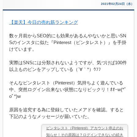
2021年02月24日（水）
【楽天】今日の売れ筋ランキング
数ヶ月前からSEO的にも効果があるんやないかと思いSN
Sのインスタに似た『Pinterest（ピンタレスト）』を手掛
けています。
実際はSNSには分類されないようですが、気づけば100件
以上ものピンをアップしている（´∀｀*）ｳﾌﾌ
そんなピンタレスト（Pinterest）気持ちよく遊んでいる
中、突然ログイン出来ない状態になりビックリ！ｵｵｰw(*ﾟ
oﾟ*)w
原因を追究する為に登録していたメアドを確認。すると
下記のようなメッセージが届いていた。
ピンタレスト（Pinterest）アカウント停止のお
知らせ！その原因は？ログインできないの続き