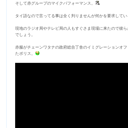
そして赤グループのマイクパフォーマンス。
タイ語なので言ってる事は全く判りませんが何かを要求してい
現地のラジオ局やテレビ局の人もすぐさま現場に来たので彼ら
でしょう。
赤服がチェーンワタナの政府総合丁舎のイミグレーションオフ
たポリス。