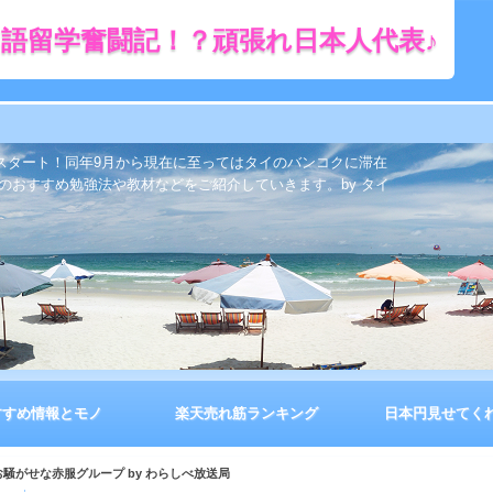
語留学奮闘記！？頑張れ日本人代表♪
をスタート！同年9月から現在に至ってはタイのバンコクに滞在
のおすすめ勉強法や教材などをご紹介していきます。by タイ
すすめ情報とモノ
楽天売れ筋ランキング
日本円見せてく
お騒がせな赤服グループ by わらしべ放送局