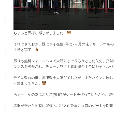
ちょっと異様な感じがしました。
それはさておき、既にタイ在住2年と2ヶ月の俺っち、いつも
手続き完了。
帰りも無料シャトルバスで大通りまで戻ろうとした矢先、突然
ランスを占領され、チェーンワタナ政府総合丁舎にシャトルバ
最初は数台の車に赤服数十人ほどでしたが、またたくまに同じ
ャ集まってきた。
あぁ～ その為にポリス(警察)がゲートを作っていたんや。納
赤服が来たと同時に警備のポリスが厳重に入口のゲートを閉鎖