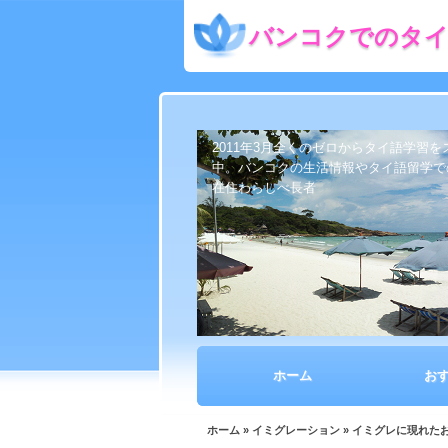
バンコクでのタイ
2011年3月全くのゼロからタイ語学習
中。バンコクの生活情報やタイ語留学で
在住わらしべ長者
ホーム
お
ホーム
»
イミグレーション
» イミグレに現れた