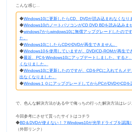
こんな感じ...
◆
Windows10に更新したらCD、DVDが読み込まれなくな
◆
Windows10のノートパソコンがCD DVD BDを読み込みま
◆
windows7からwindows10に無償アップグレードし
た。
◆
Windows10にしたらCDやDVDが再生できません。
◆
Windows10を使用していますが、DVD/CD-ROMが再
◆
最近、PCをWindows10にアップデートしました。する
くなりました。
◆
Windows10に更新したのですが、CDをPCに入れても
出なくなりました。
◆
Windows１０にアップグレードしてからPCがDVDやC
で、色んな解決方法がある中で俺っちの行った解決方法はレジ
今回参考にさせて貰ったサイトはコチラ
◆
BD＆DVDが使えない！？Windows10が光学ドライブを認
（外部リンク）