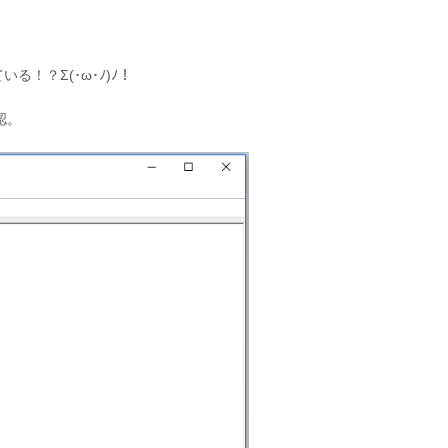
！？Σ(･ω･ﾉ)ﾉ！
認。