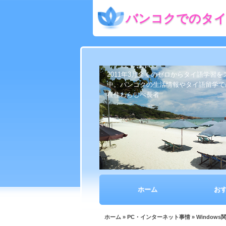
バンコクでのタイ
2011年3月全くのゼロからタイ語学習
中。バンコクの生活情報やタイ語留学で
在住わらしべ長者
ホーム
お
ホーム
»
PC・インターネット事情
»
Windows