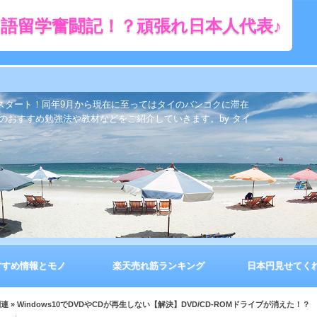
語留学奮闘記！？頑張れ日本人代表♪
をスタート！同年9月から現在に至ってはタイのバンコクに滞在
のおすすめ勉強法や教材などをご紹介していきます。by タイ
すすめ情報とモノ
楽天売れ筋ランキング
日本円見せてく
関連
» Windows10でDVDやCDが再生しない【解決】DVD/CD-ROMドライブが消えた！？