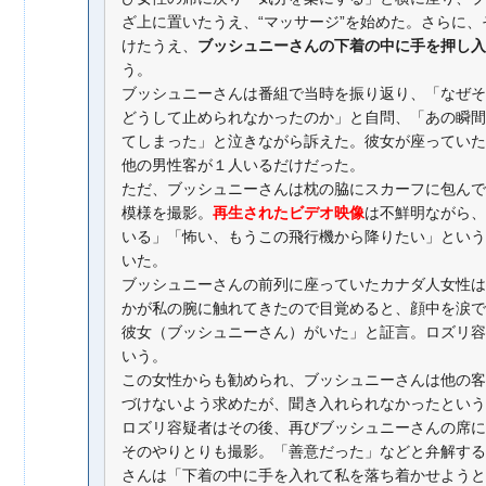
ざ上に置いたうえ、“マッサージ”を始めた。さらに
けたうえ、
ブッシュニーさんの下着の中に手を押し入
う。
ブッシュニーさんは番組で当時を振り返り、「なぜそ
どうして止められなかったのか」と自問、「あの瞬間
てしまった」と泣きながら訴えた。彼女が座っていた
他の男性客が１人いるだけだった。
ただ、ブッシュニーさんは枕の脇にスカーフに包んで
模様を撮影。
再生されたビデオ映像
は不鮮明ながら、
いる」「怖い、もうこの飛行機から降りたい」という
いた。
ブッシュニーさんの前列に座っていたカナダ人女性は
かが私の腕に触れてきたので目覚めると、顔中を涙で
彼女（ブッシュニーさん）がいた」と証言。ロズリ容
いう。
この女性からも勧められ、ブッシュニーさんは他の客
づけないよう求めたが、聞き入れられなかったという
ロズリ容疑者はその後、再びブッシュニーさんの席に
そのやりとりも撮影。「善意だった」などと弁解する
さんは「下着の中に手を入れて私を落ち着かせようと