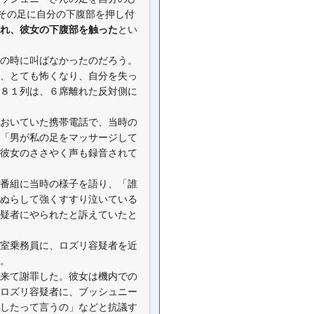
、その足に自分の下腹部を押し付
れ、彼女の下腹部を触った
とい
の時に叫ばなかったのだろう。
、とても怖くなり、自分を失っ
８１列は、６席離れた反対側に
おいていた携帯電話で、当時の
「男が私の足をマッサージして
彼女のささやく声も録音されて
番組に当時の様子を語り、「誰
ぬらして強くすすり泣いている
疑者にやられたと訴えていたと
室乗務員に、ロズリ容疑者を近
。
来て謝罪した。彼女は機内での
ロズリ容疑者に、ブッシュニー
したって言うの」などと抗議す