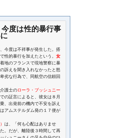
 今度は性的暴行事
客に
、今度は不祥事が発生した。搭
で性的暴行を加えたという。
女
着地のフランスで現地警察に暴
の訴えを聞き入れなかったと怒
卑劣な行為で、同航空の信頼回
介護士の
ローラ・ブッシュニー
での証言によると、彼女は８月
乗、出発前の機内で不安を訴え
はアムステルダム発の１７便が
）
は、「何も心配はありませ
た。だが、離陸後３時間して再
ッシュニーさんの足を自分のひ