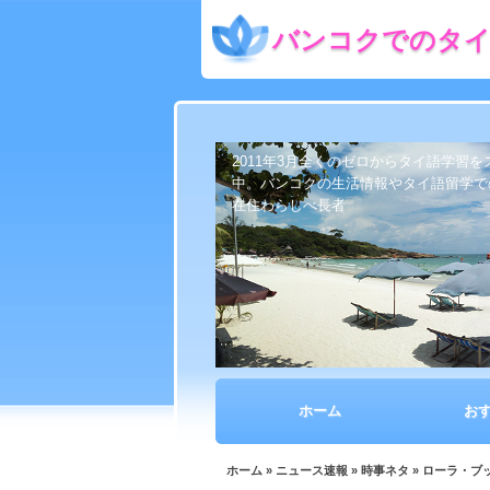
バンコクでのタイ
2011年3月全くのゼロからタイ語学習
中。バンコクの生活情報やタイ語留学で
在住わらしべ長者
ホーム
お
ホーム
»
ニュース速報
»
時事ネタ
» ローラ・