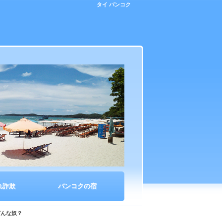
タイ バンコク
れ詐欺
バンコクの宿
どんな奴？