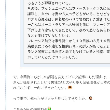
るもようが録画されている。
その後、ブッシュニーさんはファースト・クラスに席
謝罪し、自分には妻や３人の子どもがいることなどを
ロズリ容疑者は、到着地のパリで警察に引き渡された
ーさんはオーストラリアへの帰国を前に、マレーシア
下げるよう忠告してきたとして、改めて怒りをあらわ
なども受けていないという。
マレーシア航空は事件発生から１０日後の８月１４日
乗務員による不適切な性的行為への訴えがあった」と
ランス警察による拘留と尋問を受けていると指摘。事
力していくとだけコメントした。
で、今回俺っちがこの話題をあえてブログ記事にした理由は、
さんが撮影されたという男性CAとのやり取り証拠映像が日本
れておらず、一向に見当たらない。
って事で、俺っちがサクッと見つけてきやした。
こちらがその撮影動画