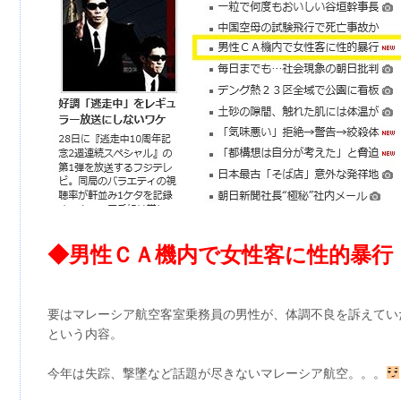
◆男性ＣＡ機内で女性客に性的暴行
要はマレーシア航空客室乗務員の男性が、体調不良を訴えてい
という内容。
今年は失踪、撃墜など話題が尽きないマレーシア航空。。。