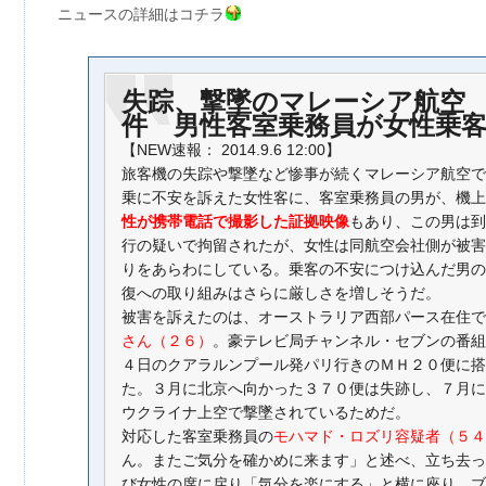
ニュースの詳細はコチラ
失踪、撃墜のマレーシア航空
件 男性客室乗務員が女性乗
【NEW速報： 2014.9.6 12:00】
旅客機の失踪や撃墜など惨事が続くマレーシア航空で
乗に不安を訴えた女性客に、客室乗務員の男が、機上
性が携帯電話で撮影した証拠映像
もあり、この男は到
行の疑いで拘留されたが、女性は同航空会社側が被害
りをあらわにしている。乗客の不安につけ込んだ男の
復への取り組みはさらに厳しさを増しそうだ。
被害を訴えたのは、オーストラリア西部パース在住で
さん（２６）
。豪テレビ局チャンネル・セブンの番組
４日のクアラルンプール発パリ行きのＭＨ２０便に搭
た。３月に北京へ向かった３７０便は失跡し、７月に
ウクライナ上空で撃墜されているためだ。
対応した客室乗務員の
モハマド・ロズリ容疑者（５４
ん。またご気分を確かめに来ます」と述べ、立ち去っ
び女性の席に戻り「気分を楽にする」と横に座り、ブ