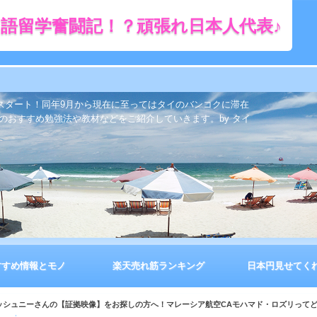
語留学奮闘記！？頑張れ日本人代表♪
をスタート！同年9月から現在に至ってはタイのバンコクに滞在
のおすすめ勉強法や教材などをご紹介していきます。by タイ
すすめ情報とモノ
楽天売れ筋ランキング
日本円見せてく
ブッシュニーさんの【証拠映像】をお探しの方へ！マレーシア航空CAモハマド・ロズリって