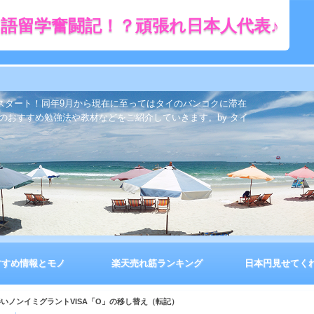
語留学奮闘記！？頑張れ日本人代表♪
をスタート！同年9月から現在に至ってはタイのバンコクに滞在
のおすすめ勉強法や教材などをご紹介していきます。by タイ
すすめ情報とモノ
楽天売れ筋ランキング
日本円見せてく
伴いノンイミグラントVISA「O」の移し替え（転記）