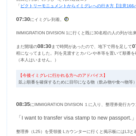
「
ビクトリーモニュメントからイミグレへの行き方【注意166
07:30
にイミグレ到着。
IMMIGRATION DIVISION 1に行くと既に30名程の人の列
08:30
0
まだ開場の
まで時間があったので、地下で用を足して
程になってました。列を見渡すとカバンや本等を置いて順番を
（本人はいません。）
【今後イミグレに行かれる方へのアドバイス】
並ぶ順番を確保するために目印になる物（飲み物や食べ物等
08:35
にIMMIGRATION DIVISION １に入り、整理券発行
「I want to transfer visa stamp to new passport.
整理券（L25）を受領後 Lカウンターに行くと掲示板にはL3