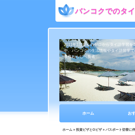
バンコクでのタイ
2011年3月全くのゼロからタイ語学習
中。バンコクの生活情報やタイ語留学で
在住わらしべ長者
ホーム
お
ホーム
»
投資ビザとOビザ
» パスポート切替に