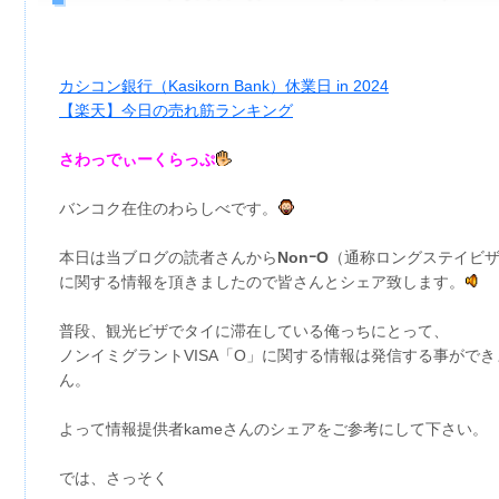
カシコン銀行（Kasikorn Bank）休業日 in 2024
【楽天】今日の売れ筋ランキング
さわっでぃーくらっぷ
バンコク在住のわらしべです。
本日は当ブログの読者さんから
NonｰO
（通称ロングステイビ
に関する情報を頂きましたので皆さんとシェア致します。
普段、観光ビザでタイに滞在している俺っちにとって、
ノンイミグラントVISA「O」に関する情報は発信する事ができ
ん。
よって情報提供者kameさんのシェアをご参考にして下さい。
では、さっそく