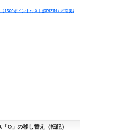
ント付き】超RIZIN / 湘南美容クリニック presents RIZIN.38
A「O」の移し替え（転記）