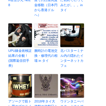
8
金移動（日本円
みたが。。。in
から香港ドル
タイ
へ）
UPU錬金術検証
腕時計の電池交
北バスターミナ
結果の全貌！
換・修理代の相
ル内の隠れたイ
(国際返信切手
場 in タイ
ンターネットカ
券)
フェ
アソークで筋ト
2018年タイ大
ウドンタニーバ