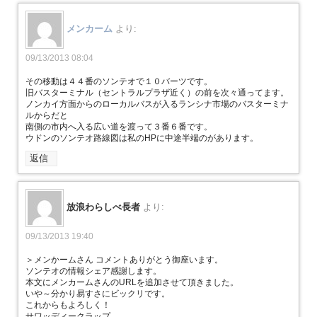
メンカーム
より:
09/13/2013 08:04
その移動は４４番のソンテオで１０バーツです。
旧バスターミナル（セントラルプラザ近く）の前を次々通ってます。
ノンカイ方面からのローカルバスが入るランシナ市場のバスターミナ
ルからだと
南側の市内へ入る広い道を渡って３番６番です。
ウドンのソンテオ路線図は私のHPに中途半端のがあります。
返信
放浪わらしべ長者
より:
09/13/2013 19:40
＞メンかームさん コメントありがとう御座います。
ソンテオの情報シェア感謝します。
本文にメンカームさんのURLを追加させて頂きました。
いや～分かり易すさにビックリです。
これからもよろしく！
サワッディークラップ