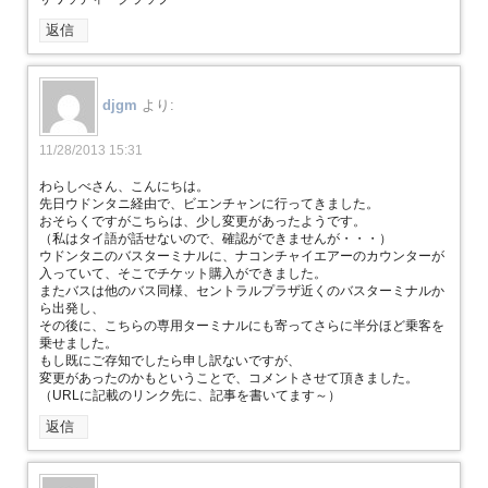
返信
djgm
より:
11/28/2013 15:31
わらしべさん、こんにちは。
先日ウドンタニ経由で、ビエンチャンに行ってきました。
おそらくですがこちらは、少し変更があったようです。
（私はタイ語が話せないので、確認ができませんが・・・）
ウドンタニのバスターミナルに、ナコンチャイエアーのカウンターが
入っていて、そこでチケット購入ができました。
またバスは他のバス同様、セントラルプラザ近くのバスターミナルか
ら出発し、
その後に、こちらの専用ターミナルにも寄ってさらに半分ほど乗客を
乗せました。
もし既にご存知でしたら申し訳ないですが、
変更があったのかもということで、コメントさせて頂きました。
（URLに記載のリンク先に、記事を書いてます～）
返信