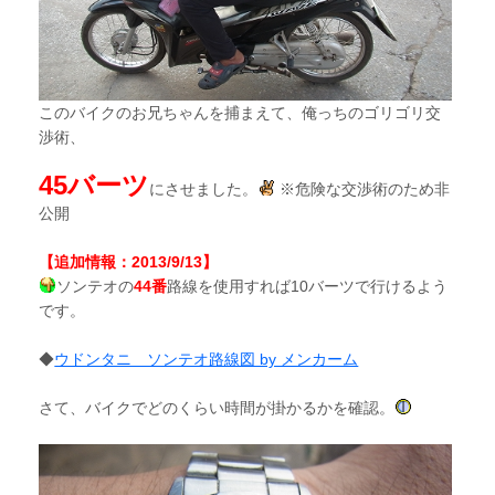
このバイクのお兄ちゃんを捕まえて、俺っちのゴリゴリ交
渉術、
45バーツ
にさせました。
※危険な交渉術のため非
公開
【追加情報：2013/9/13】
ソンテオの
44番
路線を使用すれば10バーツで行けるよう
です。
◆
ウドンタニ ソンテオ路線図 by メンカーム
さて、バイクでどのくらい時間が掛かるかを確認。