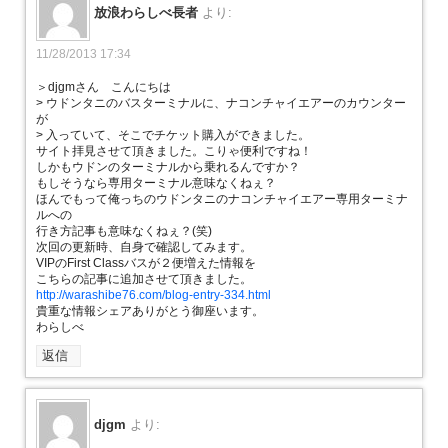
放浪わらしべ長者
より:
11/28/2013 17:34
＞djgmさん こんにちは
> ウドンタニのバスターミナルに、ナコンチャイエアーのカウンター
が
> 入っていて、そこでチケット購入ができました。
サイト拝見させて頂きました。こりゃ便利ですね！
しかもウドンのターミナルから乗れるんですか？
もしそうなら専用ターミナル意味なくねぇ？
ほんでもって俺っちのウドンタニのナコンチャイエアー専用ターミナ
ルへの
行き方記事も意味なくねぇ？(笑)
次回の更新時、自身で確認してみます。
VIPのFirst Classバスが２便増えた情報を
こちらの記事に追加させて頂きました。
http://warashibe76.com/blog-entry-334.html
貴重な情報シェアありがとう御座います。
わらしべ
返信
djgm
より: