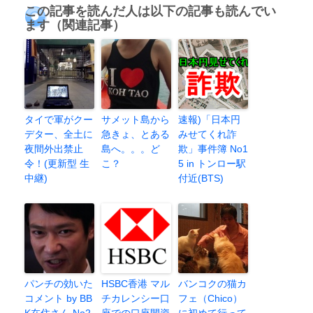
この記事を読んだ人は以下の記事も読んでい
ます（関連記事）
タイで軍がクー
サメット島から
速報)「日本円
デター、全土に
急きょ、とある
みせてくれ詐
夜間外出禁止
島へ。。。ど
欺」事件簿 No1
令！(更新型 生
こ？
5 in トンロー駅
中継)
付近(BTS)
パンチの効いた
HSBC香港 マル
バンコクの猫カ
コメント by BB
チカレンシー口
フェ（Chico）
K在住さん No2
座での口座間資
に初めて行って