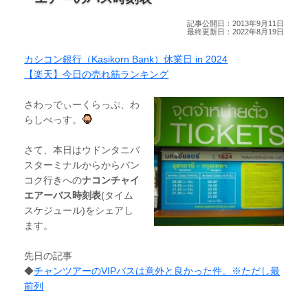
記事公開日：2013年9月11日
最終更新日：2022年8月19日
カシコン銀行（Kasikorn Bank）休業日 in 2024
【楽天】今日の売れ筋ランキング
さわっでぃーくらっぷ、わ
らしべっす。
さて、本日はウドンタニバ
スターミナルからからバン
コク行きへの
ナコンチャイ
エアーバス時刻表
(タイム
スケジュール)をシェアし
ます。
先日の記事
◆
チャンツアーのVIPバスは意外と良かった件。※ただし最
前列