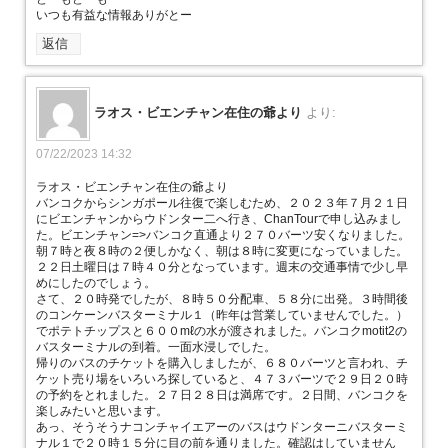
いつも有益な情報ありがとー
返信
ラオス・ビエンチャン在住の爺より
より:
07/22/2023 14:32
ラオス・ビエンチャン在住の爺より
バンコクからシンガポール往復で楽しむため、２０２３年７月２１日
にビエンチャンからウドンター二へ行き、ChanTourで申し込みまし
た。ビエンチャン=>バンコク直通より２７０バーツ安くなりました。
朝７時と夜８時の２便しかなく、朝は８時に変更になっていました。
２２日土曜日は７時４０分となっています。週末の交通事情で少し早
めにしたのでしょう。
さて、２０時発でしたが、８時５０分配車、５８分に出発。３時間後
のコンケーンバスターミナル１（昨年は営業していませんでした。）
でポテトチップスと６００mℓの水が渡されました。バンコクmotit2の
バスターミナルの到着。一面水浸しでした。
帰りのバスのチケットを購入しましたが、６８０バーツと言われ、チ
ケット売り場をいろいろ探していると、４７３バーツで２９日２０時
の予約をとれました。２７日２８日は満席です。２日間、バンコクを
楽しみたいと思います。
あっ、そうそうナコンチャイエアーのバスはウドンターニバスターミ
ナル１で２０時１５分に目の前を通りました。確認はしていません