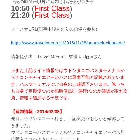
上記の時間帯以外に追加された便がコチラ
10:50
(
First Class
)
21:20
(
First Class
)
ソース元URL(記事中段あたりの画像を参照)
https://www.travelmemo.jp/2013/11/28/bangkok-vientiane/
情報提供者：Travel Memo.jp 管理人 djgmさん
※また上記サイト情報ではウドンタニのバスターミナルか
らナコンチャイエアーのバスに乗車可能と記載されていま
す。バスターミナルでご自身のご確認下さいませ。俺っち
も自身で定期便なのか臨時便(試し運行)なのか確認が取れ次
第、情報を追加する予定です。
【追加情報：2014/02/08】
先日、ウドンタニーへ行き、上記変更点をしかと確認して
きました。
ウドンタニーバスターミナルでナコンチャイエアーバス切
符購入できるようになっていました。