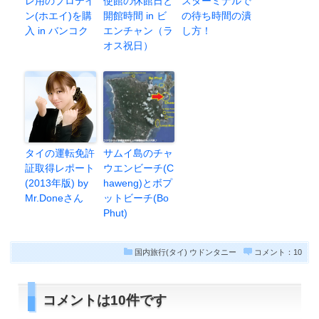
レ用のプロテイ
使館の休館日と
スターミナルで
ン(ホエイ)を購
開館時間 in ビ
の待ち時間の潰
入 in バンコク
エンチャン（ラ
し方！
オス祝日）
タイの運転免許
サムイ島のチャ
証取得レポート
ウエンビーチ(C
(2013年版) by
haweng)とボプ
Mr.Doneさん
ットビーチ(Bo
Phut)
国内旅行(タイ)
ウドンタニー
コメント：10
コメントは10件です