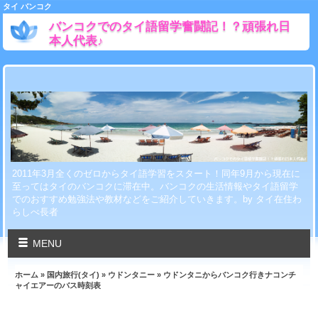
タイ バンコク
バンコクでのタイ語留学奮闘記！？頑張れ日
本人代表♪
2011年3月全くのゼロからタイ語学習をスタート！同年9月から現在に
至ってはタイのバンコクに滞在中。バンコクの生活情報やタイ語留学
でのおすすめ勉強法や教材などをご紹介していきます。by タイ在住わ
らしべ長者
MENU
ホーム
»
国内旅行(タイ)
»
ウドンタニー
» ウドンタニからバンコク行きナコンチ
ャイエアーのバス時刻表