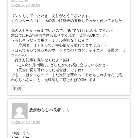
11/29/2013 02:08
リンクもしていただき、ありがとうございます。
カウンターの上に、あの青い時刻表の看板もでっかく付いてました
し、
係の人も朝から夜までいたので、”仮”でなければいいですね～
窓口ではPCの画面で席も見せてくれて、英語もOKでした。
＞もしそうなら専用ターミナル意味なくねぇ？
→専用ターミナルって、中心部から離れてますよね・・・
＞ほんでもって俺っちのウドンタニのナコンチャイエアー専用ターミ
ナルへの
行き方記事も意味なくねぇ？(笑)
→この2ヶ月の間に、どなたかのお役に立っているかと～
（完全に切り替わってた場合は、ですね）
でもここはタイなので、また次回は変わってるかもしれません（笑）
わらしべさんにも、次確認して頂ければ心強いです。
返信
放浪わらしべ長者
より:
11/29/2013 10:29
> djgmさん
どーもどーも