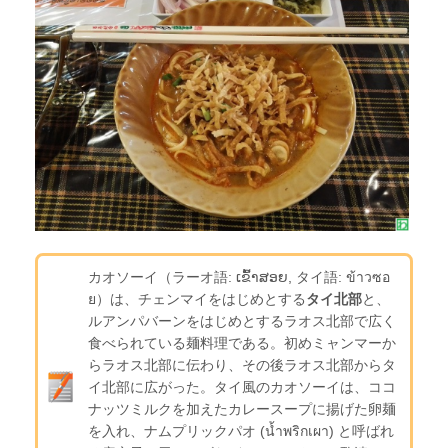
カオソーイ（ラーオ語: ເຂົ້າສອຍ, タイ語: ข้าวซอ
ย）は、チェンマイをはじめとする
タイ北部
と、
ルアンパバーンをはじめとするラオス北部で広く
食べられている麺料理である。初めミャンマーか
らラオス北部に伝わり、その後ラオス北部からタ
イ北部に広がった。タイ風のカオソーイは、ココ
ナッツミルクを加えたカレースープに揚げた卵麺
を入れ、ナムプリックパオ (น้ำพริกเผา) と呼ばれ