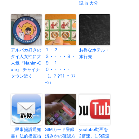
説 in 大分
アルパカ好きの
１・２・
お得なホテル・
タイ人女性に大
３・・・・８・
旅行先
人気『Nahim-C
９・１
afe』 チャイナ
０・・・・・
タウン近く
（。? ??）～ﾌﾌ
ｰﾝ♪
（民事提訴通知
SIMカード登録
youtube動画を
書）法的措置措
済みかの確認方
2倍速、1.5倍速