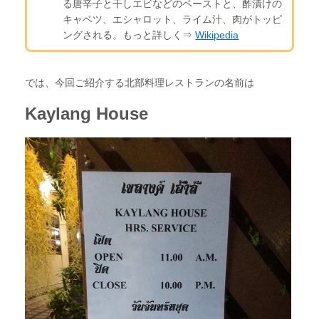
る唐辛子と干しエビなどのペーストと、酢漬けの
キャベツ、エシャロット、ライム汁、肉がトッピ
ングされる。もっと詳しく⇒
Wikipedia
では、今回ご紹介する北部料理レストランの名前は
Kaylang House