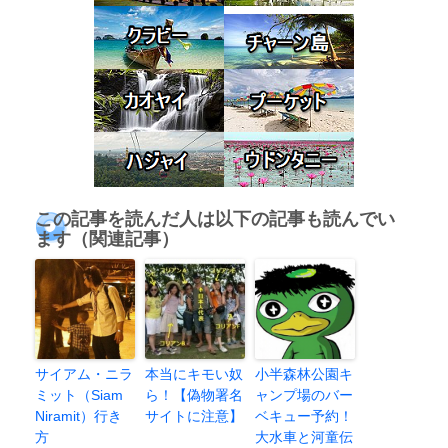
この記事を読んだ人は以下の記事も読んでい
ます（関連記事）
サイアム・ニラ
本当にキモい奴
小半森林公園キ
ミット（Siam
ら！【偽物署名
ャンプ場のバー
Niramit）行き
サイトに注意】
ベキュー予約！
方
大水車と河童伝