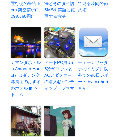
置行使の警告 fr
法とそのタイ語
で見る時間の節
om 架空請求(1,
SMSを英語に変
約術
098,560円)
更する方法
アマンダホテル
ノートPC用US
チェーンワッタ
（Amanda Hot
B冷却ファンと
ナのイミグレ以
el）はダナン空
ACアダプター
外での90日レポ
港周辺のおすす
の購入@パンテ
ート by minburi
めホテル in ベ
ィップ・プラザ
さん
トナム