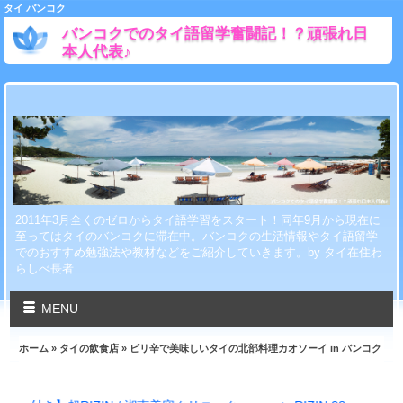
タイ バンコク
バンコクでのタイ語留学奮闘記！？頑張れ日
本人代表♪
2011年3月全くのゼロからタイ語学習をスタート！同年9月から現在に
至ってはタイのバンコクに滞在中。バンコクの生活情報やタイ語留学
でのおすすめ勉強法や教材などをご紹介していきます。by タイ在住わ
らしべ長者
MENU
ホーム
»
タイの飲食店
» ピリ辛で美味しいタイの北部料理カオソーイ in バンコク