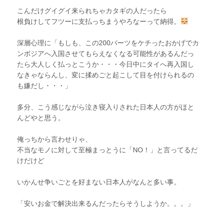
こんだけグイグイ来られちゃカタギの人だったら
根負けしてフツーに支払っちまうやろなーって納得。
深層心理に「もしも、この200バーツをケチったおかげでカ
ンボジアへ入国させてもらえなくなる可能性があるんだっ
たら大人しく払っとこうか・・・今日中にタイへ再入国し
なきゃならんし、変に揉めごと起こして目を付けられるの
も嫌だし・・・」
多分、こう感じながら泣き寝入りされた日本人の方がほと
んどやと思う。
俺っちから言わせりゃ、
不当なモノに対して至極まっとうに「NO！」と言ってるだ
けだけど
いかんせ争いごとを好まない日本人がなんと多い事。
「安いお金で解決出来るんだったらそうしようか。。。」