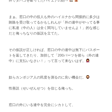
外でタバコを吸ってたハイエナの顔⇒
まぁ、窓口の中の役人も外のハイエナから間接的に多少は
賄賂を受け取ってるかもしれんが「外の連中がやってる事
に私達（中の人）は全く関与していませんよ！」的な感じ
だと俺っちなりの仮説を立てた。
その仮説が正しければ、窓口の中の連中は無下にパスポー
トを返してきたり、加担して「200バーツを彼ら（外の連
中）に支払いなさい！」って言って来ないはず。
奴らカンボジア人の民度を測るのに良い機会だ。
性善説（せいぜんせつ）を信じる俺っち。
窓口の外にいる連中を完全にシカトして、