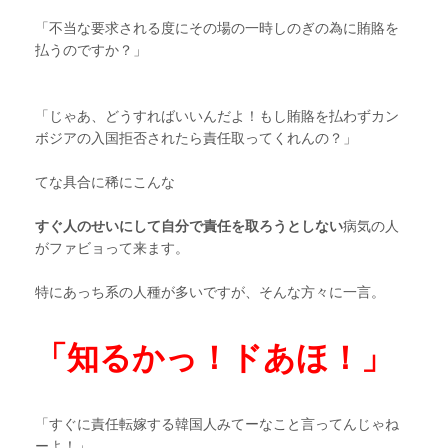
「不当な要求される度にその場の一時しのぎの為に賄賂を
払うのですか？」
「じゃあ、どうすればいいんだよ！もし賄賂を払わずカン
ボジアの入国拒否されたら責任取ってくれんの？」
てな具合に稀にこんな
すぐ人のせいにして自分で責任を取ろうとしない
病気の人
がファビョって来ます。
特にあっち系の人種が多いですが、そんな方々に一言。
「知るかっ！ドあほ！」
「すぐに責任転嫁する韓国人みてーなこと言ってんじゃね
ーよ！」