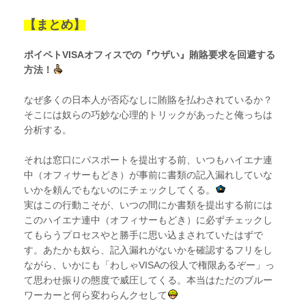
【まとめ】
ポイペトVISAオフィスでの『ウザい』賄賂要求を回避する
方法！
なぜ多くの日本人が否応なしに賄賂を払わされているか？
そこには奴らの巧妙な心理的トリックがあったと俺っちは
分析する。
それは窓口にパスポートを提出する前、いつもハイエナ連
中（オフィサーもどき）が事前に書類の記入漏れしていな
いかを頼んでもないのにチェックしてくる。
実はこの行動こそが、いつの間にか書類を提出する前には
このハイエナ連中（オフィサーもどき）に必ずチェックし
てもらうプロセスやと勝手に思い込まされていたはずで
す。あたかも奴ら、記入漏れがないかを確認するフリをし
ながら、いかにも「わしゃVISAの役人で権限あるぞー」っ
て思わせ振りの態度で威圧してくる。本当はただのブルー
ワーカーと何ら変わらんクセして