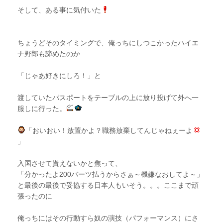
そして、ある事に気付いた
ちょうどそのタイミングで、俺っちにしつこかったハイエ
ナ野郎も諦めたのか
「じゃあ好きにしろ！」と
渡していたパスポートをテーブルの上に放り投げて外へ一
服しに行った。
「おいおい！放置かよ？職務放棄してんじゃねぇーよ
」
入国させて貰えないかと焦って、
「分かったよ200バーツ払うからさぁ～機嫌なおしてよ～」
と最後の最後で妥協する日本人もいそう。。。ここまで頑
張ったのに
俺っちにはその行動すら奴の演技（パフォーマンス）にさ