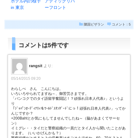
ホテル内の様子
アティックリバ
in 東京
ーフロント
隣国ビザラン
コメント：5
コメントは5件です
rangsit
より:
05/14/2015 09:20
わらしべ さん こんにちは。
いろいろやられてますね～、御苦労さまです。
「バンコクでのタイ語留学奮闘記！？頑張れ日本人代表♪」というよ
り
「ｼﾞｬﾊﾟﾝｵｰﾃﾞｨﾅﾘｨをﾜｰﾙﾄﾞｽﾀﾝﾀﾞｰﾄﾞにっ！頑張れ日本人代表♪」ってか
んじですか？
+200Bahtとか気にもしてませんでしたね～（脇があまくてサーセ
ン）
イミグレ・・タイだと警察組織の一員だとタイ人から聞いたことがあ
ります。（いいかげんかも？）