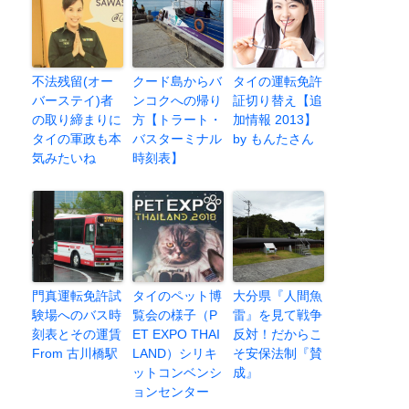
不法残留(オー
クード島からバ
タイの運転免許
バーステイ)者
ンコクへの帰り
証切り替え【追
の取り締まりに
方【トラート・
加情報 2013】
タイの軍政も本
バスターミナル
by もんたさん
気みたいね
時刻表】
門真運転免許試
タイのペット博
大分県『人間魚
験場へのバス時
覧会の様子（P
雷』を見て戦争
刻表とその運賃
ET EXPO THAI
反対！だからこ
From 古川橋駅
LAND）シリキ
そ安保法制『賛
ットコンベンシ
成』
ョンセンター