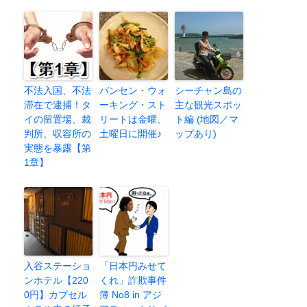
不法入国、不法
バンセン・ウォ
シーチャン島の
滞在で逮捕！タ
ーキング・スト
主な観光スポッ
イの留置場、裁
リートは金曜、
ト編 (地図／マ
判所、収容所の
土曜日に開催♪
ップあり)
実態を暴露【第
1章】
入谷ステーショ
「日本円みせて
ンホテル【220
くれ」詐欺事件
0円】カプセル
簿 No8 in アジ