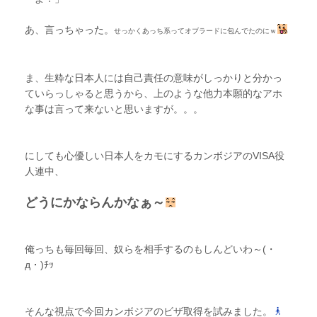
あ、言っちゃった。
せっかくあっち系ってオブラードに包んでたのにｗ
ま、生粋な日本人には自己責任の意味がしっかりと分かっ
ていらっしゃると思うから、上のような他力本願的なアホ
な事は言って来ないと思いますが。。。
にしても心優しい日本人をカモにするカンボジアのVISA役
人連中、
どうにかならんかなぁ～
俺っちも毎回毎回、奴らを相手するのもしんどいわ～(・
д・)ﾁｯ
そんな視点で今回カンボジアのビザ取得を試みました。