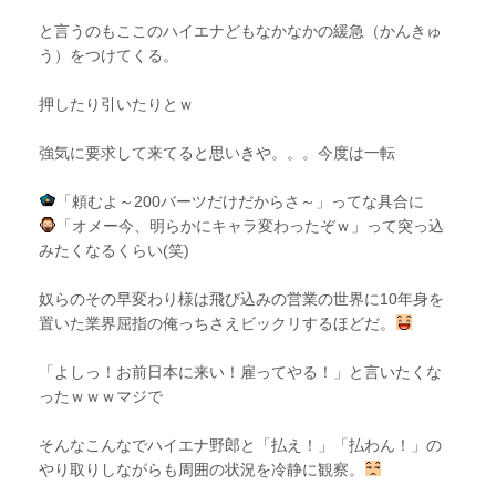
と言うのもここのハイエナどもなかなかの緩急（かんきゅ
う）をつけてくる。
押したり引いたりとｗ
強気に要求して来てると思いきや。。。今度は一転
「頼むよ～200バーツだけだからさ～」ってな具合に
「オメー今、明らかにキャラ変わったぞｗ」って突っ込
みたくなるくらい(笑)
奴らのその早変わり様は飛び込みの営業の世界に10年身を
置いた業界屈指の俺っちさえビックリするほどだ。
「よしっ！お前日本に来い！雇ってやる！」と言いたくな
ったｗｗｗマジで
そんなこんなでハイエナ野郎と「払え！」「払わん！」の
やり取りしながらも周囲の状況を冷静に観察。