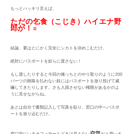
もっとハッキリ言えば、
ただの乞食（こじき）ハイエナ野
郎が！
結論、要はとにかく完全にシカトを決めこむだけ。
絶対にパスポートを奴らに渡さない！
もし渡したりすると今回の俺っちとのやり取りのように200
バーツの賄賂を払わない奴にはパスポートを放り投げて威
嚇してきたりします。さも入国させない権限があるかのよ
うに見せながらね。
あとは自分で書類記入して写真を貼り、窓口の中へパスポ
ートを放り込むだけ。
空気
窓口前にいるオフィサーもどきは見えない
だと思いま