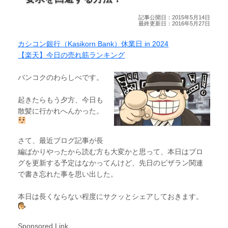
記事公開日：2015年5月14日
最終更新日：2016年5月27日
カシコン銀行（Kasikorn Bank）休業日 in 2024
【楽天】今日の売れ筋ランキング
バンコクのわらしべです。
起きたらもう夕方、今日も
散髪に行かれへんかった。
さて、最近ブログ記事が長
編ばかりやったから読む方も大変かと思って、本日はブロ
グを更新する予定はなかってんけど、先日のビザラン関連
で書き忘れた事を思い出した。
本日は長くならない程度にサクッとシェアしておきます。
Sponsored Link