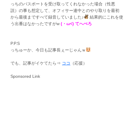
っちのパスポートを受け取ってくれなかった場合（性悪
説）の事も想定して、オフィサー連中とのやり取りを最初
から最後まですべて録音していました♪
結果的にこれを使
う出番はなかったですがw
(・ω<) てへぺろ
P.P.S
っちゅーか、今日も記事長ぇーじゃんｗ
でも、記事がイケてたら⇒
ココ
（応援）
Sponsored Link