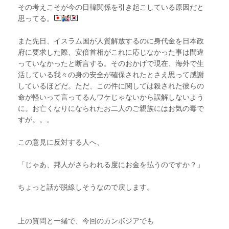
その考えこそが今の日韓関係を引き起こしている原因だと
思ってる。
また先日、イスラム国が人質解放するのに身代金を日本政
府に要求した際、安倍首相がこれに応じなかった事は間違
っていなかったと断言する。そのおかげで現在、海外で生
活している我々の身の安全が確保されたとさえ思って感謝
しているほどだ。ただ、この件に関しては殺された彼らの
命が軽いって言ってるんワケじゃないから誤解しないよう
に。お亡くなりになられたお二人のご親族にはお気の毒で
すが。。。
この意見に反対する人へ、
「じゃあ、邦人がさらわれる度にお金を払うのですか？」
ちょっと話が脱線しそうなので戻します。
上の質問と一緒で、今回のカンボジアでも