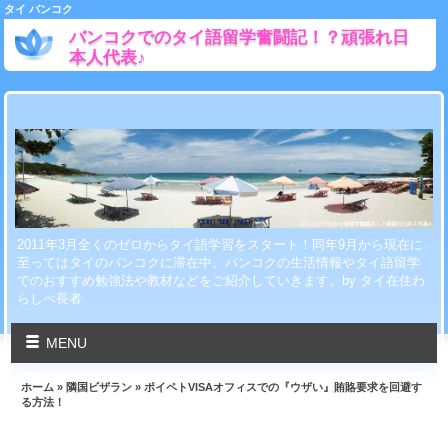
タイ バンコク
バンコクでのタイ語留学奮闘記！？頑張れ日
本人代表♪
2011年3月全くのゼロからタイ語学習をスタート！同年9月から現在に
至ってはタイのバンコクに滞在中。バンコクの生活情報やタイ語留学
でのおすすめ勉強法や教材などをご紹介していきます。by タイ在住わ
らしべ長者
MENU
ホーム
»
隣国ビザラン
» ポイペトVISAオフィスでの『ウザい』賄賂要求を回避す
る方法！