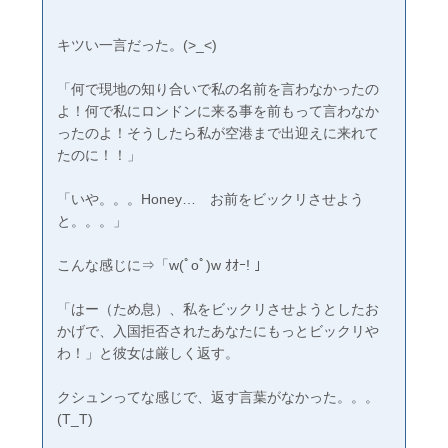
キツい一言だった。(>_<)
「何で現地の知り合いで私の名前を言わなかったの
よ！何で私にロンドンに来る事を前もって言わなか
ったのよ！そうしたら私が空港まで出迎えに来れて
たのに！！」
「いや。。。Honey… お前をビックリさせよう
と。。。」
こんな感じに⇒「w(ﾟoﾟ)w ｵｵｰ! 」
「はー（ため息）、私をビックリさせようとしたお
かげで、入国拒否されたあなたにもっとビックリや
わ！」と彼女は厳しく返す。
クシュンってな感じで、返す言葉がなかった。。。
(T_T)