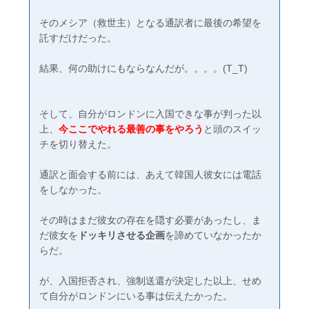
そのメシア（救世主）となる通訳者に最後の希望を
託すだけだった。
結果、何の助けにもならなんだが。。。。(T_T)
そして、自分がロンドンに入国できな事が判った以
上、
今ここでやれる最善の事をやろう
と頭のスイッ
チを切り替えた。
通訳と面会する前には、あえて韓国人彼女には電話
をしなかった。
その時はまだ彼女の存在を隠す必要があったし、ま
だ彼女を
ドッキリさせる企画
を諦めていなかったか
らだ。
が、入国拒否され、強制送還が決定した以上、せめ
て自分がロンドンにいる事は伝えたかった。