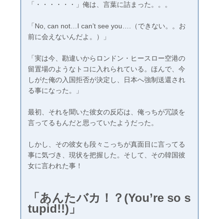
「・・・・・・」俺は、言葉に詰まった。。。
「No, can not…I can’t see you….（できない。。お
前に会えないんだよ。）」
「実は今、勘違いからロンドン・ヒースロー空港の
留置場のようなトコに入れられている。ほんで、今
しがた俺の入国拒否が決定し、日本へ強制送還され
る事になった。」
最初、それを聞いた彼女の反応は、俺っちが冗談を
言ってるもんだと思っていたようだった。
しかし、その彼女も段々こっちが真面目に言ってる
事に気づき、現状を把握した。そして、その韓国彼
女に言われた事！
「あんたバカ！？(You’re so s
tupid!!)」