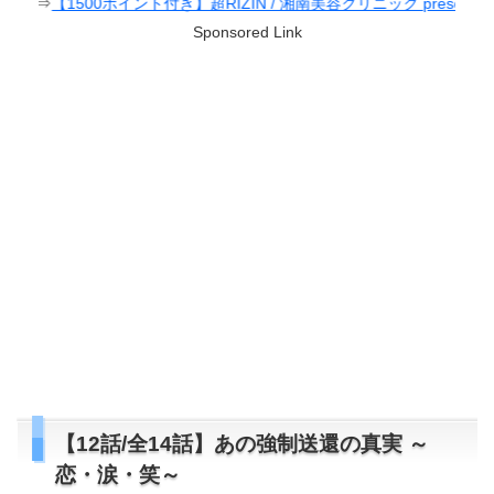
500ポイント付き】超RIZIN / 湘南美容クリニック presents RIZIN.38
Sponsored Link
【12話/全14話】あの強制送還の真実 ～
恋・涙・笑～