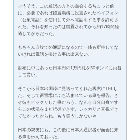
そうそう、この通訳の方との面会するちょっと前
に、必要であれば留置場横に設置されたペイフォン
（公衆電話）を使用して外へ電話をする事を許可さ
れた。それを知ったのは留置されてから約17時間経
過してからだった。
もちろん自腹での通話になるので一銭も所持してな
いければ電話を掛ける事は出来ない。
財布に中にあった日本円の1万円札を50ポンドに両替
して貰い。
そこから日本出国時に見送ってくれた親友にTELし
た。そして留置場にぶち込まれている事を報告。さ
ぞ彼もビックリした事だろう。なんせ自分自身です
らこの状況をまだ把握できず、シッカリと直視でき
てなかったからね。もう笑うしかないｗ
日本の親友にも、この後に日本人通訳者が面会に来
る事を伝えておいた。