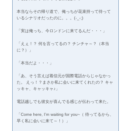
本当ならその帰り道で、俺っちが花束持って待って
いるシナリオだったのに。。。(-_-;)
「実は俺っち、今ロンドンに来てるんだ・・・」
「えぇ！？ 何を言ってるの？ チンチャ～？（本当
に？）」
「本当だよ・・・」
「あ、そう言えば着信元が国際電話からじゃなかっ
た。 えっ！？まさか私に会いに来てくれたの？ キャ
ッキャ、キャッキャ♪」
電話越しでも彼女が喜んでる感じが伝わって来た。
「Come here, I’m waiting for you~（ 待ってるから、
早く私に会いに来て～！）」