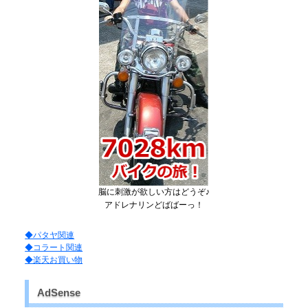
脳に刺激が欲しい方はどうぞ♪
アドレナリンどばばーっ！
◆パタヤ関連
◆コラート関連
◆楽天お買い物
AdSense