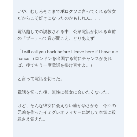
いや、むしろそこまで
ボロクソ
に言ってくれる彼女
だからこそ好きになったのかもしれん。。。
電話越しでの説教される中、公衆電話が切れる直前
の「ブー」って音が聞こえ、とりあえず
「I will call you back before I leave here if I have a c
hance.（ロンドンを出国する前にチャンスがあれ
ば、後でもう一度電話を掛け直すよ。）」
と言って電話を切った。
電話を切った後、無性に彼女に会いたくなった。
けど、そんな彼女に会えない歯がゆさから、今回の
元凶を作ったイミグレオフィサーに対して本気に殺
意さえ覚えた。