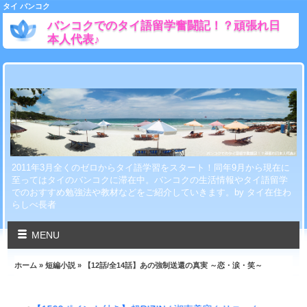
タイ バンコク
バンコクでのタイ語留学奮闘記！？頑張れ日
本人代表♪
2011年3月全くのゼロからタイ語学習をスタート！同年9月から現在に
至ってはタイのバンコクに滞在中。バンコクの生活情報やタイ語留学
でのおすすめ勉強法や教材などをご紹介していきます。by タイ在住わ
らしべ長者
MENU
ホーム
»
短編小説
» 【12話/全14話】あの強制送還の真実 ～恋・涙・笑～