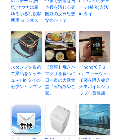
のスチーム(蒸
中国で残虐な日
e-2-Call”のチャ
気)サウナは超
本兵を演じる売
ージ(補充)方法
ゆるゆるな接客
国奴の反日思想
in タイ
態度 in ラオス
なのか！？
スタンプを集め
【宮崎】焼きハ
『honor6 Plu
て景品をゲッチ
マグリを食べに
s』ファーウェ
ュ～♪ in タイの
日向市の大衆食
イ製を購入＠楽
セブンイレブン
堂『民宿みやこ
天モバイルショ
家』
ップ心斎橋店