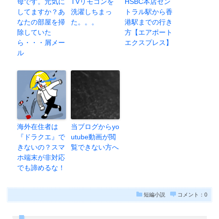
母です。元気に
TVリモコンを
HSBC本店セン
してますか？あ
洗濯しちまっ
トラル駅から香
なたの部屋を掃
た。。。
港駅までの行き
除していた
方【エアポート
ら・・・屑メー
エクスプレス】
ル
海外在住者は
当ブログからyo
『ドラクエ』で
utube動画が閲
きないの？スマ
覧できない方へ
ホ端末が非対応
でも諦めるな！
短編小説
コメント：0