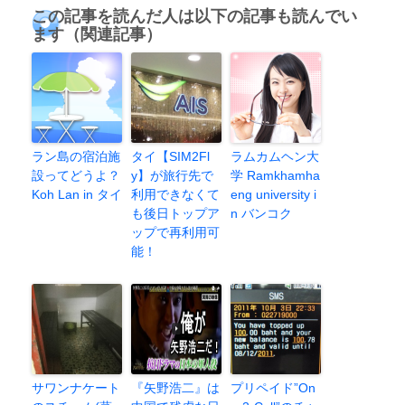
この記事を読んだ人は以下の記事も読んでい
ます（関連記事）
ラン島の宿泊施
タイ【SIM2Fl
ラムカムヘン大
設ってどうよ？
y】が旅行先で
学 Ramkhamha
Koh Lan in タイ
利用できなくて
eng university i
も後日トップア
n バンコク
ップで再利用可
能！
サワンナケート
『矢野浩二』は
プリペイド”On