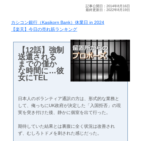
記事公開日：2014年8月16日
最終更新日：2022年8月19日
カシコン銀行（Kasikorn Bank）休業日 in 2024
【楽天】今日の売れ筋ランキング
【12話】強制
送還される
までの僅か
な時間に…彼
女にTEL
日本人のボランティア通訳の方は、形式的な業務と
して、俺っちにUK政府が決定した「入国拒否」の現
実を突き付けた後、静かに個室を出て行った。
期待していた結果とは裏腹に全く状況は改善され
ず、むしろトドメを刺された感じだった。